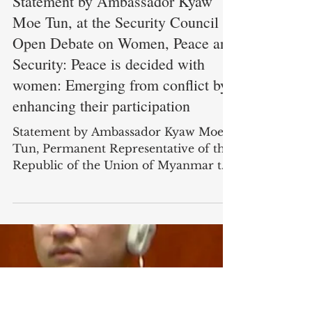
Myanmar Mission To UN
Jun 21
Statement by Ambassador Kyaw
Moe Tun, at the Security Council
Open Debate on Women, Peace and
Security: Peace is decided with
women: Emerging from conflict by
enhancing their participation
Statement by Ambassador Kyaw Moe
Tun, Permanent Representative of the
Republic of the Union of Myanmar to
the United Nations, at the Security
Council Open Debate on Women,
Peace and Security: Peace is decided