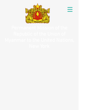
Permanent Mission of the
Republic of the Union of
Myanmar to the United Nations,
New York