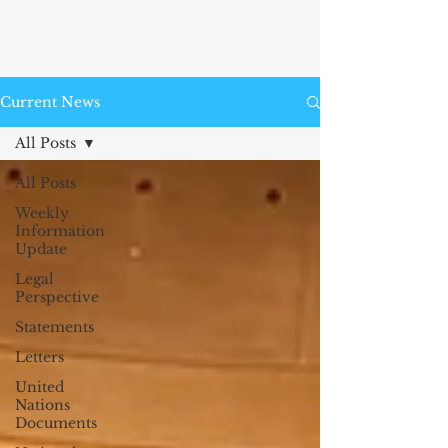
Current News
All Posts
All Posts
Weekly
Information
Update
Legal
Perspective
Statements
Letters
United
Nations
Documents