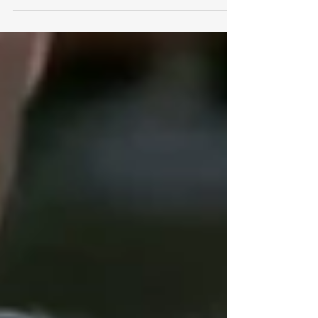
the United Nations General Assembly,
held on 26 June 2026 သတင်းအဖြစ်ထုတ်
ပြန်ချက် ကုလသမဂ္ဂ ပဋိညာဉ်စာတမ်း၏ (၈၀)
ပြည့်နှစ်မြောက်အခမ်းအနားသို့ ကုလသမဂ္ဂ
ဆိုင်ရာ မြန်မာအမြဲတမ်းကိုယ်စားလှယ်
သံအမတ်ကြီး ဦးကျော်မိုးထွန်း တက်ရောက်ခဲ့၊
ကုလသမဂ္ဂပဋိညာဉ်စာတမ်းကို ထပ်လောင်း
ကတိကဝတ်ပြုသည့်အနေဖြင့် ပဋိညာဉ်
စာတမ်း၏ နိဒါန်းပိုင်းပါရှိသော အထိမ်းအမှတ်
ပိုစတာကို လက်မှတ်‌ရေးထိုးခဲ့ခြင်း (နယူး
ယောက်မြို့၊ ၂၀၂၆ ခုနှစ်၊ ဇွန်လ ၂၆ ရက်).