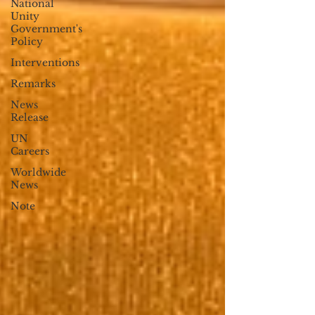
National
Unity
Government's
Policy
Interventions
Remarks
News
Release
UN
Careers
Worldwide
News
Note