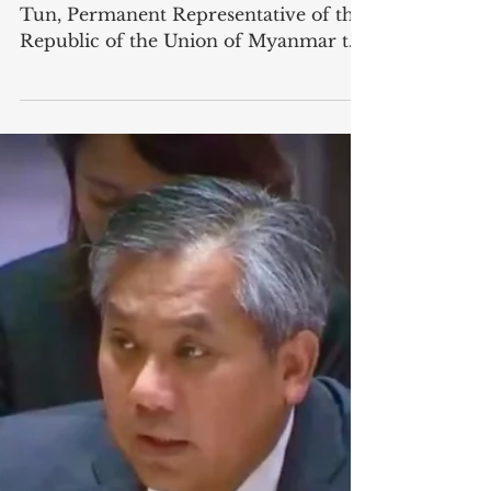
Council on Children and Armed
Conflict
Statement by Ambassador Kyaw Moe
Tun, Permanent Representative of the
Republic of the Union of Myanmar to
the United Nations at the Open Debate
of the United Nations Security Council
on Children and Armed Conflict:
“Reasserting International Legal
Protections for Children in Armed
Conflict: Strengthening the Protection
of Education and the Prevention of
Grave Violations”, held on 25 June
2026 [Below Myanmar Text] သတင်း
အဖြစ်ထုတ်ပြန်ချက် ကုလသမဂ္ဂလုံခြုံရေး
ကောင်စီ၏ ကလေးသူငယ်များ