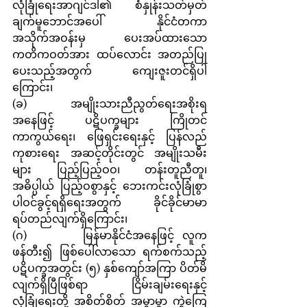
လုံခြုံရေးအာဂျင်ဒါ၏ စံနှုန်းသတ်မှတ်
ချက်မူဘောင်အပေါ် နိုင်ငံတကာ 
အသိုက်အဝန်းမှ ပေးအပ်ထားသော 
ကတိကဝတ်အား ထပ်လောင်း အတည်ပြု
ပေးသည့်အတွက် ကျေးဇူးတင်ရှိပါ
ကြောင်း၊
(ခ)       အမျိုးသားညီညွတ်ရေးအစိုးရ
အနေဖြင့် ပဋိပက္ခများ ကြိုတင်
ကာကွယ်ရေး၊ ဖြေရှင်းရေးနှင့် ပြန်လည်
ကုစားရေး အဆင့်တိုင်းတွင် အမျိုးသမီး
များ ပြည့်ပြည့်ဝဝ၊ တန်းတူညီတူ၊ 
အဓိပ္ပါယ် ပြည့်ဝစွာနှင့် ဘေးကင်းလုံခြုံစွာ 
ပါဝင်ခွင့်ရရှိရေးအတွက် ခိုင်ခိုင်မာမာ 
ရပ်တည်လျက်ရှိကြောင်း၊
(ဂ)       မြန်မာနိုင်ငံအနေဖြင့် လူက
ဖန်တီး၍ ဖြစ်ပေါ်လာသော ရက်စက်သည့် 
ပဋိပက္ခအတွင်း (၅) နှစ်ကျော်အကြာ ပိတ်မိ
လျက်ရှိပြီဖြစ်ရာ ငြိမ်းချမ်းရေးနှင့် 
လုံခြုံရေးတို့ အစိတ်စိတ် အမွှာမွှာ ကွဲကြေ