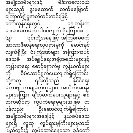
အမျိုးသမီးများနှင့် မိန်းကလေးငယ်
များသည် ဒူးမထောက်၊ လက်မမြှောက်၊ 
ကြောက်ရွံ့မှုအတိကင်းကင်းဖြင့် 
တော်လှန်ရေးတွင် ရှေ့တန်းက 
မားမားမတ်မတ် ပါဝင်လျက် ရှိကြောင်း၊
(ဍ)       ၎င်းတို့အနေဖြင့် အကြမ်းမဖက်
အာဏာဖီဆန်ရေးလှုပ်ရှားမှုကို မောင်းနှင်
လျက်ရှိပြီး ဗုံးကြဲဒဏ်များ အကြားကပင် 
ဒေသခံ အုပ်ချုပ်ရေးအဖွဲ့အစည်းများနှင့် 
ကျန်းမာရေး စောင့်ရှောက်မှု ကွန်ယက်များ 
ကို စီမံဆောင်ရွက်ပေးလျက်ရှိကြောင်း၊ 
ထို့အတူ ၎င်းတို့သည် နိုင်ငံရေး 
မဟာဗျူဟာချမှတ်သူများ၊ အသိုက်အဝန်း
များအကြား ချိတ်ဆက်ပေးသူများနှင့် စစ်
ဘက်ဆိုင်ရာ ကွပ်ကဲရေးမှုများအဖြစ် တ
ဖန်လည်း ဦးဆောင်လျက်ရှိကြောင်း၊ 
အမျိုးသမီးများအနေဖြင့် နယ်စပ်ဒေသ
များရှိ လူထု လှုပ်ရှားမှုကြီးများမှသည် 
ပြည်တွင်း၌ လုပ်ဆောင်နေသော ခုခံတော်