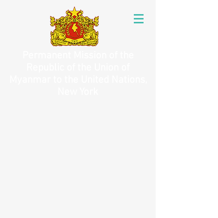
Permanent Mission of the
Republic of the Union of
Myanmar to the United Nations,
New York