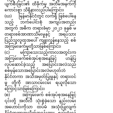
ပျက်စီးခြင်း၏ ထိခိုက်မှု အတိမ်အနက်ကို 
ကောင်းစွာ သိရှိနားလည်ပါကြောင်း၊
(ဃ)     မြန်မာနိုင်ငံတွင် လက်ရှိ ဖြစ်ပေါ်နေ
သည့် ဘက်ပေါင်းစုံ အကျပ်အတည်း
အတွက် အဓိက တရားခံမှာ ၂၀၂၁ ခုနှစ် မ
တရားစစ်အာဏာသိမ်းမှုနှင့် အရပ်သား 
ပြည်သူလူထုအပေါ် ကျူးလွန်နေသည့် စစ်
အကြမ်းဖက်မှုတို့သာဖြစ်ကြောင်း၊
(င)       မကြာသေးသည့်ကာလအတွင်းက 
အကြမ်းဖက်စစ်အုပ်စုအနေဖြင့် ဟန်ပြ
လုပ်ဆောင်ခဲ့သည့် အပြောင်းအလဲသည် 
စစ်မှန်သောအပြောင်းအလဲမဟုတ်ဘဲ 
နိုင်ငံတကာ အသိအမှတ်ပြုမှုနှင့် တရားဝင်
မှု တို့ကို အာသာငမ်းငမ်း ရယူလိုသော
ကြောင့်သာဖြစ်ကြောင်း၊
(စ)       အကြမ်းဖက် စစ်အုပ်စုအနေဖြင့် 
၎င်းတို့ အလီလီ သုံးစွဲခဲ့သော နည်းလမ်း
အဟောင်းကိုသာ ထပ်မံ အသုံးပြုလျက် 
နိုင်ငံတကာအသိုက်အဝန်းအား စည်းရုံးရန်