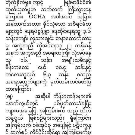
တိုက်ခိုက်မှုကြောင့် မြန်မာနိုင်ငံ၏ 
ဆုတ်ယုတ်မှုမှာ ဆက်လက် ကြီးထွားနေ
ကြောင်း၊ OCHA အပါအဝင် အခြား 
အထောက်အထား ခိုင်လုံသော အစီရင်ခံစာ
များတွင် နေရပ်စွန့်ခွာ နေထိုင်နေရသူ ၃.၆ 
သန်းကျော်၊ လူသားချင်း စာနာထောက်ထား
မှု အကူအညီ လိုအပ်နေသူ ၂၂ သန်းခန့်
အနက် အကူအညီ အရေးတကြီး လိုအပ်နေ
သူ ၁၆.၂ သန်း၊ အမျိုးသမီးနှင့် 
မိန်းကလေး ငယ် ၁၀.၄ သန်းနှင့် 
ကလေးသူငယ် ၆.၃ သန်း စသည့် 
အရေအတွက်များကို မှတ်တမ်းတင်ဖော်ပြ
ထားကြောင်း၊
(ဈ)   	အဆိုပါ ကိန်းဂဏန်းများ၏ 
နောက်ကွယ်တွင် ပစ်မှတ်ထားခံရပြီး 
ကျားမအခြေပြု အကြမ်းဖက် သည့် ထိတ်
လန့်ဖွယ် ဖြစ်စဉ်များလည်း ရှိကြောင်း၊ 
အကြမ်းဖက် စစ်အုပ်စု အနေဖြင့် ပဋိပက္ခနှ
င့် ဆက်စပ် လိင်ပိုင်းဆိုင်ရာ အကြမ်းဖက်မှု