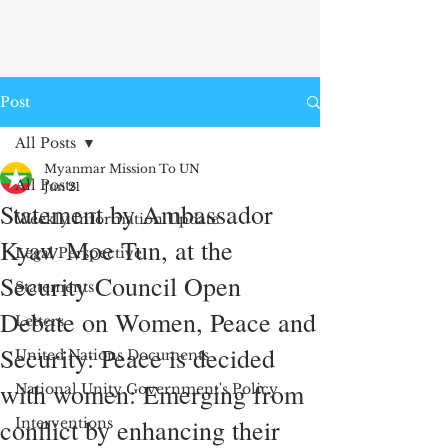
Post
All Posts
Myanmar Mission To UN
All Posts
Jun 21
Statement by Ambassador
Weekly Information Update
Kyaw Moe Tun, at the
Legal Perspective
Security Council Open
Statements
Debate on Women, Peace and
Letters
Security: Peace is decided
United Nations Documents
with women: Emerging from
National Unity Government's Policy
conflict by enhancing their
Interventions