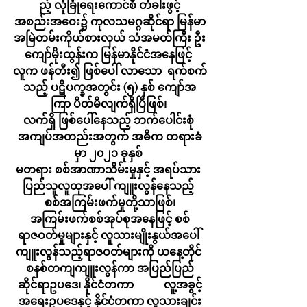
ည့် လုံခြုံရေးကောင်စီ တံခါးဖွင့်
အစည်းအဝေး၌ ကုလသမဂ္ဂဆိုင်ရာ မြန်မာ
အမြဲတမ်းကိုယ်စားလှယ် သံအမတ်ကြီး ဦး
ကျော်မိုးထွန်းက မြန်မာနိုင်ငံအနေဖြင့် 
လူက ဖန်တီး၍ ဖြစ်ပေါ် လာသော  ရက်စက်
သည့် ပဋိပက္ခအတွင်း (၅) နှစ် ကျော်အ
ကြာ ပိတ်မိလျက်ရှိပြီဖြစ်၊ 
လက်ရှိ ဖြစ်ပေါ်နေသည့် ဘက်ပေါင်းစုံ 
အကျပ်အတည်းအတွက် အဓိက တရားခံ
မှာ ၂၀၂၁ ခုနှစ် 
မတရား စစ်အာဏာသိမ်းမှုနှင့် အရပ်သား 
ပြည်သူလူထုအပေါ် ကျူးလွန်နေသည့် 
စစ်အကြမ်းဖက်မှုတို့သာဖြစ်၊
အကြမ်းဖက်စစ်အုပ်စုအနေဖြင့် စစ်
ရာဇဝတ်မှုများနှင့် လူသားမျိုးနွယ်အပေါ် 
ကျူးလွန်သည့်ရာဇဝတ်များကို ယနေ့တိုင် 
စနစ်တကျကျူးလွန်ကာ အပြည်ပြည်
ဆိုင်ရာဥပဒေ၊ နိုင်ငံတကာ           လူ့အခွင့်
အရေးဥပဒေနှင့် နိုင်ငံတကာ လူသားချင်း