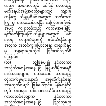
လည်း အနာဂတ်တွင် ပေါ်ပေါက်လာမည့် 
ဖက်ဒရယ်အဖွဲ့အစည်းများတွင် ကျားမ 
တန်းတူ ညီမျှမှုရှိရေးအတွက် တက်တက်
ကြွကြွ ဖော်ဆောင်နေပြီး အကြမ်းဖက်စစ်
အုပ်စု ကျူးလွန်သည့် ကျားမအခြေပြု 
ရက်စက်ကြမ်းကြုတ်မှုများအတွက် စစ်
အုပ်စု တရားခံများကို ဖမ်းဆီးနိုင်ရေး 
အတွက် အသွင်ကူးပြောင်းရေး တရားစီရင်
မှု ယန္တရားများကိုပါ ပြင်ဆင်လျက်ရှိ
ကြောင်း၊
(တ)     သို့ဖြစ်ပါ၍ နိုင်ငံတကာ
အသိုက်အဝန်းအနေဖြင့် မြန်မာဒီမိုကရေစီ
အင်အားစုများမှ ဖော်ဆောင် ထားသည့် 
တိုးတက်မှုများနောက် အမှီလိုက်နိုင်ရေး 
အားထုတ်ရမည် ဖြစ်ကြောင်း၊ မြန်မာနိုင်ငံ
တွင် မတရား စစ်အာဏာသိမ်းထားသည့် 
ကာလတစ်လျှောက် နိုင်ငံတကာ
အသိုက်အဝန်းအနေဖြင့် ပြည်သူများ 