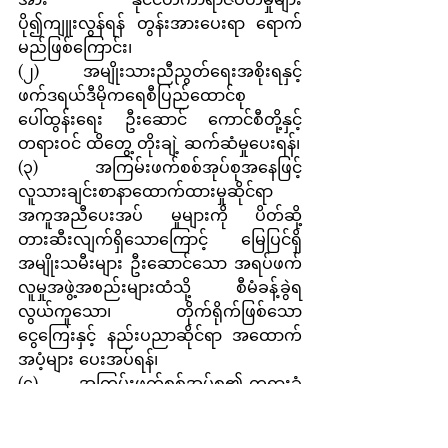
ပို၍ကျူးလွန်ရန် တွန်းအားပေးရာ ရောက်
မည်ဖြစ်ကြောင်း၊
(၂)       အမျိုးသားညီညွတ်ရေးအစိုးရနှင့် 
ဖက်ဒရယ်ဒီမိုကရေစီပြည်ထောင်စု
ပေါ်ထွန်းရေး ဦးဆောင် ကောင်စီတို့နှင့် 
တရားဝင် ထိတွေ့ တိုးချဲ့ ဆက်ဆံမှုပေးရန်၊
(၃)       အကြမ်းဖက်စစ်အုပ်စုအနေဖြင့် 
လူသားချင်းစာနာထောက်ထားမှုဆိုင်ရာ 
အကူအညီပေးအပ် မှုများကို ပိတ်ဆို့
တားဆီးလျက်ရှိသောကြောင့် မြေပြင်ရှိ 
အမျိုးသမီးများ ဦးဆောင်သော အရပ်ဖက်
လူမှုအဖွဲ့အစည်းများထံသို့ စီမံခန့်ခွဲရ
လွယ်ကူသော၊ တိုက်ရိုက်ဖြစ်သော 
ငွေကြေးနှင့် နည်းပညာဆိုင်ရာ အထောက်
အပံ့များ ပေးအပ်ရန်၊
(၄)       အကြမ်းဖက်စစ်အုပ်စု၏ တရားခံ
များအား ၎င်းတို့ကျူးလွန်သည့် စစ်
ရာဇဝတ်မှုများနှင့် လူသားမျိုးနွယ်အပေါ် 