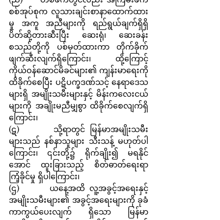
စစ်အုပ်စုက လူသားချင်းစာနာထောက်ထား
မှု အကူ အညီများကို ရည်ရွယ်ချက်ရှိရှိ 
ပိတ်ဆို့တားဆီးပြီး ဆေးရုံ၊ ဆေးခန်း
စသည်တို့ကို ပစ်မှတ်ထားကာ တိုက်ခိုက် 
ဖျက်ဆီးလျက်ရှိကြောင်း၊ ထို့ကြောင့် 
ကိုယ်ဝန်ဆောင်မိခင်များ၏ ကျန်းမာရေးကို 
ထိခိုက်စေပြီး ပဋိပက္ခဒဏ်သင့် နေရာဒေသ
များရှိ အမျိုးသမီးများနှင့် မိန်းကလေးငယ်
များကို အချိုးမညီမျှစွာ ထိခိုက်စေလျက်ရှိ
ကြောင်း၊
(ဋ)       သို့ရာတွင် မြန်မာအမျိုးသမီး
များသည် နစ်နာသူများ သီးသန့် မဟုတ်ပါ
ကြောင်း၊ ၎င်းတို့၌ ရိုက်ချိုး၍ မရနိုင်
အောင် ထူးခြားသည့် စိတ်ဓာတ်ရေးရာ 
ကြံ့ခိုင်မှု ရှိပါကြောင်း၊
(ဌ)       ယနေ့အထိ လူ့အခွင့်အရေးနှင့် 
အမျိုးသမီးများ၏ အခွင့်အရေးများကို ခုခံ 
ကာကွယ်ပေးလျက် ရှိသော မြန်မာ