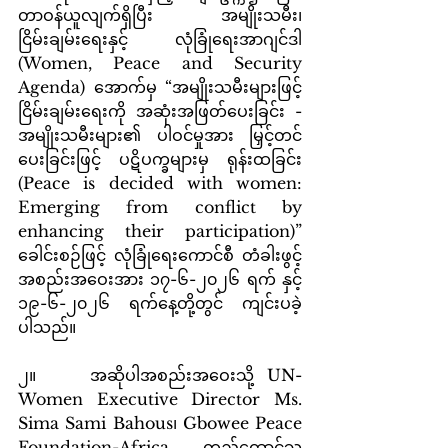
တာဝန်ယူလျက်ရှိပြီး အမျိုးသမီး၊ 
ငြိမ်းချမ်းရေးနှင့် လုံခြုံရေးအာဂျင်ဒါ 
(Women, Peace and Security 
Agenda) အောက်မှ “အမျိုးသမီးများဖြင့် 
ငြိမ်းချမ်းရေးကို အဆုံးအဖြတ်ပေးခြင်း - 
အမျိုးသမီးများ၏ ပါဝင်မှုအား မြှင့်တင်
ပေးခြင်းဖြင့် ပဋိပက္ခများမှ ရုန်းထခြင်း 
(Peace is decided with women: 
Emerging from conflict by 
enhancing their participation)” 
ခေါင်းစဉ်ဖြင့် လုံခြုံရေးကောင်စီ တံခါးဖွင့်
အစည်းအဝေးအား ၁၇-၆-၂၀၂၆ ရက် နှင့် 
၁၉-၆-၂၀၂၆ ရက်နေ့တို့တွင် ကျင်းပခဲ့
ပါသည်။
၂။    အဆိုပါအစည်းအဝေးသို့ UN-
Women Executive Director Ms. 
Sima Sami Bahous၊ Gbowee Peace 
Foundation-Africa တည်ထောင်သူ 