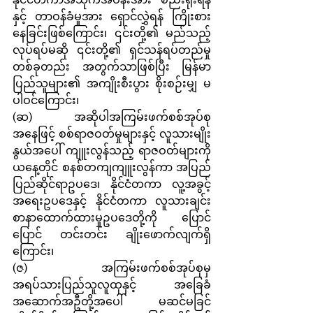
နှင့် တာဝန်ခံမှုအား ရှောင်လွှဲရန် ကြိုးစား 
နေခြင်းဖြစ်ကြောင်း၊ ၎င်းတို့၏ မည်သည့်
လုပ်ရပ်မဆို ၎င်းတို့၏ ရှင်သန်ရပ်တည်မှု 
တစ်ခုတည်း အတွက်သာဖြစ်ပြီး မြန်မာ
ပြည်သူများ၏ အကျိုးစီးပွား စိုးစဉ်းမျှ မ
ပါဝင်ကြောင်း၊
(ဆ)  	အဆိုပါအကြမ်းဖက်စစ်အုပ်စု
အနေဖြင့် စစ်ရာဇဝတ်မှုများနှင့် လူသားမျိုး
နွယ်အပေါ် ကျူးလွန်သည့် ရာဇဝတ်များကို 
ယနေ့တိုင် စနစ်တကျကျူးလွန်ကာ အပြည်
ပြည်ဆိုင်ရာဥပဒေ၊ နိုင်ငံတကာ လူ့အခွင့်
အရေးဥပဒေနှင့် နိုင်ငံတကာ လူသားချင်း
စာနာထောက်ထားမှုဥပဒေတို့ကို ပြောင်
ပြောင် တင်းတင်း ချိုးဖောက်လျက်ရှိ
ကြောင်း၊
(ဇ)       အကြမ်းဖက်စစ်အုပ်စုမှ 
အရပ်သားပြည်သူလူထုနှင့် အခြေခံ
အဆောက်အဦတို့အပေါ် မဆင်မခြင် 