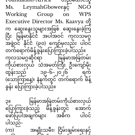
Ms. LeymahGboweeနှင့် NGO 
Working Group on WPS 
Executive Director Ms. Kaavya တို့
က ဆွေးနွေးသူများအဖြစ် ဆွေးနွေးခဲ့ကြ
ပြီး မြန်မာနိုင်ငံ အပါအဝင် ကုလသမဂ္ဂ 
အဖွဲ့ဝင် နိုင်ငံ (၉၀) ကျော်မှလည်း ပါဝင်
တက်ရောက်မိန့်ခွန်းပြောကြားခဲ့ပါသည်။ 
ကုလသမဂ္ဂဆိုင်ရာ မြန်မာအမြဲတမ်း
ကိုယ်စားလှယ် သံအမတ်ကြီး ဦးကျော်မိုး
ထွန်းသည် ၁၉-၆-၂၀၂၆ ရက် 
(သောကြာနေ့)၊ နံနက်တွင် တက်ရောက် မိန့်
ခွန်း ပြောကြားခဲ့ပါသည်။
၃။        မြန်မာအမြဲတမ်းကိုယ်စားလှယ် 
ပြောကြားခဲ့သည့် မိန့်ခွန်းတွင် အောက်
ဖော်ပြပါအချက်များ အဓိက ပါဝင်
ပါသည်-
(က)     အမျိုးသမီး၊ ငြိမ်းချမ်းရေးနှင့် 