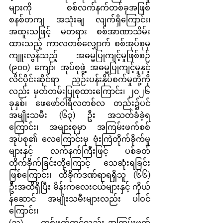
များကို စစ်လက်နက်တစ်ခုအဖြစ် 
စနစ်တကျ အသုံးချ လျက်ရှိကြောင်း၊ 
အထူးသဖြင့် မတရား စစ်အာဏာသိမ်း
ထားသည့် ကာလတစ်လျှောက် စစ်အုပ်စုမှ 
ကျူးလွန်သည့် အဓမ္မပြုကျင့်မှုဖြစ်စဉ် 
(၉၀၀) ကျော်၊ အုပ်စုဖွဲ့ အဓမ္မပြုကျင့်မှုနှင့် 
လိင်ပိုင်းဆိုင်ရာ ညှဉ်းပန်းနှိပ်စက်မှုတို့ကို
လည်း မှတ်တမ်းပြုစုထားကြောင်း၊ ၂၀၂၆ 
ခုနှစ်၊ ဖေဖော်ဝါရီလတစ်လ တည်း၌ပင် 
အမျိုးသမီး (၆၃) ဦး အသတ်ခံခဲ့ရ
ကြောင်း၊ အများစုမှာ အကြမ်းဖက်စစ်
အုပ်စု၏ လေကြောင်းမှ ဗုံးကြဲတိုက်ခိုက်မှု
များနှင့် လက်နက်ကြီးဖြင့် ပစ်ခတ်
တိုက်ခိုက်ခြင်းတို့ကြောင့် သေဆုံးရခြင်း 
ဖြစ်ကြောင်း၊ ထိခိုက်ဒဏ်ရာရရှိသူ (၆၆) 
ဦးအထိရှိပြီး မိန်းကလေးငယ်များနှင့် ကိုယ်
န်ဆောင် အမျိုးသမီးများလည်း ပါဝင်
ကြောင်း၊
(ည)     တစ်ဖက်တွင်လည်း အကြမ်းဖက်