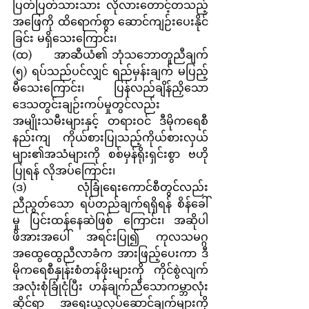
ပြတ်ပြတ်သားသား လိုလားတောင့်တသည့်
အဖြေကို ထိရောက်စွာ ဆောင်ကျဉ်းပေးနိုင်
ခြင်း မရှိသေးကြောင်း၊
(ထ)     အာဆီယံ၏ ဘုံသဘောတူညီချက် 
(၅) ရပ်သည်ပင်လျှင် ရည်မှန်းချက် မပြည့်
မီသေးကြောင်း၊ ပြန်လည်ချိန်ညှိသော 
ဒေသတွင်းချဉ်းကပ်မှုတွင်လည်း 
အမျိုးသမီးများနှင့် တရားဝင် ဒီမိုကရေစီ
နည်းကျ ကိုယ်စားပြုသည့်ကိုယ်စားလှယ်
များ၏အသံများကို စစ်မှန်ရိုးရှင်းစွာ ဗဟို
ပြုရန် လိုအပ်ကြောင်း၊
(ဒ)       လုံခြုံရေးကောင်စီတွင်လည်း 
ညီညွတ်သော ရပ်တည်ချက်ရရှိရန် စိန်ခေါ်
မှု ပြင်းထန်နေဆဲဖြစ် ကြောင်း၊ အဆိုပါ
ဖိအားအပေါ် အရင်းပြု၍ ကုလသမဂ္ဂ
အထွေထွေညီလာခံက အားဖြည့်ပေးကာ ဒီ
မိုကရေစီနှုန်းစံတန်ဖိုးများကို ကိုင်စွဲလျက် 
အလုံးစုံခြုံငုံပြီး ဟန်ချက်ညီသောကမ္ဘာလုံး
ဆိုင်ရာ အရေးယူလုပ်ဆောင်ချက်များကို 