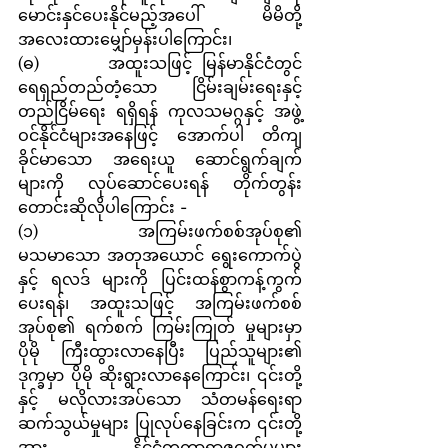
မောင်းနှင်ပေးနိုင်မည့်အပေါ် မိမိတို့
အလေးထားမျှော်မှန်းပါကြောင်း၊
(ဓ)       အထူးသဖြင့် မြန်မာနိုင်ငံတွင် 
ရေရှည်တည်တံ့သော ငြိမ်းချမ်းရေးနှင့် 
တည်ငြိမ်ရေး ရရှိရန် ကုလသမဂ္ဂနှင့် အဖွဲ့
ဝင်နိုင်ငံများအနေဖြင့် အောက်ပါ တိကျ
ခိုင်မာသော အရေးယူ ဆောင်ရွက်ချက် 
များကို လုပ်ဆောင်ပေးရန် တိုက်တွန်း
တောင်းဆိုလိုပါကြောင်း -
(၁)       အကြမ်းဖက်စစ်အုပ်စု၏ 
မသမာသော အတုအယောင် ရွေးကောက်ပွဲ
နှင့် ရလဒ် များကို ပြင်းထန်စွာကန့်ကွက်
ပေးရန်၊ အထူးသဖြင့် အကြမ်းဖက်စစ်
အုပ်စု၏ ရက်စက် ကြမ်းကြုတ် မှုများမှာ 
ပိုမို ကြီးထွားလာနေပြီး ပြည်သူများ၏ 
ဒုက္ခမှာ ပိုမို ဆိုးရွားလာနေကြောင်း၊ ၎င်းတို့
နှင့် မလိုလားအပ်သော သံတမန်ရေးရာ 
ဆက်သွယ်မှုများ ပြုလုပ်နေခြင်းက ၎င်းတို့ 
အား နိုင်ငံတကာရာဇဝတ်မှုများ 