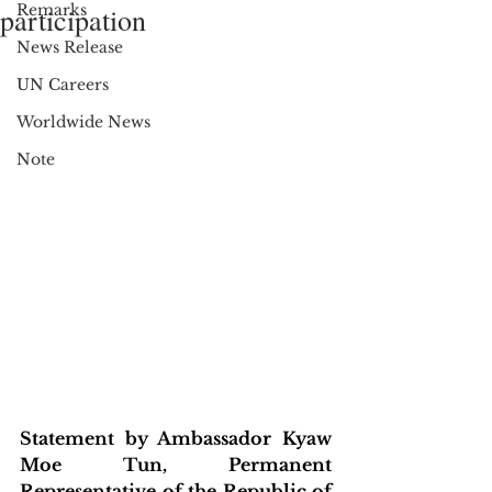
Remarks
participation
News Release
UN Careers
Worldwide News
Note
Statement by Ambassador Kyaw 
Moe Tun, Permanent 
Representative of the Republic of 