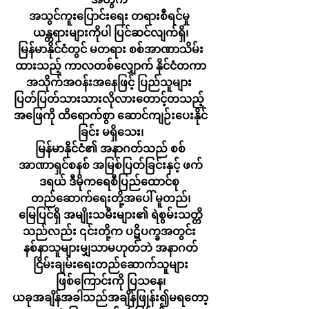
အသွင်ကူးပြောင်းရေး တရားစီရင်မှု 
ယန္တရားများကိုပါ ပြင်ဆင်လျက်ရှိ၊
မြန်မာနိုင်ငံတွင် မတရား စစ်အာဏာသိမ်း
ထားသည့် ကာလတစ်လျှောက် နိုင်ငံတကာ
အသိုက်အဝန်းအနေဖြင့် ပြည်သူများ 
ပြတ်ပြတ်သားသားလိုလားတောင့်တသည့် 
အဖြေကို ထိရောက်စွာ ဆောင်ကျဉ်းပေးနိုင်
ခြင်း မရှိသေး၊
မြန်မာနိုင်ငံ၏ အနာဂတ်သည် စစ်
အာဏာရှင်စနစ် အမြစ်ပြတ်ခြင်းနှင့် ဖက်
ဒရယ် ဒီမိုကရေစီပြည်ထောင်စု 
တည်ဆောက်ရေးတို့အပေါ် မူတည်၊
မြေပြင်ရှိ အမျိုးသမီးများ၏ ရဲစွမ်းသတ္တိ
သည်လည်း ၎င်းတို့က ပဋိပက္ခအတွင်း 
နစ်နာသူများမျှသာမဟုတ်ဘဲ အနာဂတ်
ငြိမ်းချမ်းရေးတည်ဆောက်သူများ
ဖြစ်ကြောင်းကို ပြသနေ၊
ယခုအချိန်အခါသည်အချိန်ဖြုန်း၍မရတော့