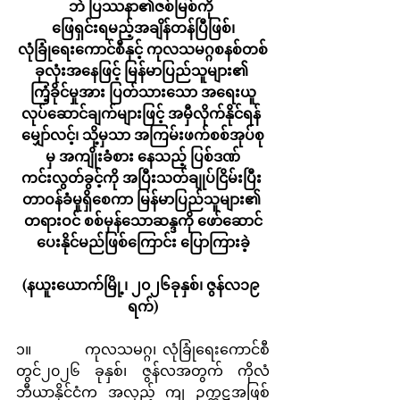
ဘဲ ပြဿနာ၏ဇစ်မြစ်ကို 
ဖြေရှင်းရမည့်အချိန်တန်ပြီဖြစ်၊
လုံခြုံရေးကောင်စီနှင့် ကုလသမဂ္ဂစနစ်တစ်
ခုလုံးအနေဖြင့် မြန်မာပြည်သူများ၏ 
ကြံ့ခိုင်မှုအား ပြတ်သားသော အရေးယူ
လုပ်ဆောင်ချက်များဖြင့် အမှီလိုက်နိုင်ရန် 
မျှော်လင့်၊ သို့မှသာ အကြမ်းဖက်စစ်အုပ်စု
မှ အကျိုးခံစား နေသည့် ပြစ်ဒဏ်
ကင်းလွတ်ခွင့်ကို အပြီးသတ်ချုပ်ငြိမ်းပြီး 
တာဝန်ခံမှုရှိစေကာ မြန်မာပြည်သူများ၏ 
တရားဝင် စစ်မှန်သောဆန္ဒကို ဖော်ဆောင်
ပေးနိုင်မည်ဖြစ်ကြောင်း ပြောကြားခဲ့
(နယူးယောက်မြို့၊ ၂၀၂၆ခုနှစ်၊ ဇွန်လ၁၉ 
ရက်)
၁။        ကုလသမဂ္ဂ၊ လုံခြုံရေးကောင်စီ
တွင်၂၀၂၆ ခုနှစ်၊ ဇွန်လအတွက် ကိုလံ
ဘီယာနိုင်ငံက အလှည့် ကျ ဥက္ကဋ္ဌအဖြစ် 