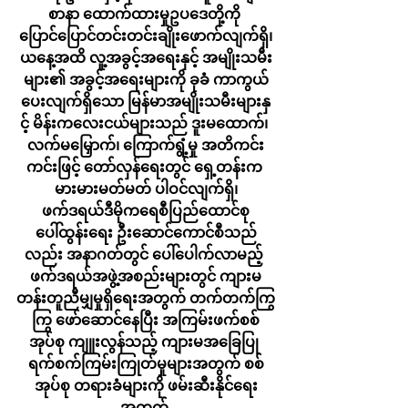
စာနာ ထောက်ထားမှုဥပဒေတို့ကို 
ပြောင်ပြောင်တင်းတင်းချိုးဖောက်လျက်ရှိ၊
ယနေ့အထိ လူ့အခွင့်အရေးနှင့် အမျိုးသမီး
များ၏ အခွင့်အရေးများကို ခုခံ ကာကွယ်
ပေးလျက်ရှိသော မြန်မာအမျိုးသမီးများနှ
င့် မိန်းကလေးငယ်များသည် ဒူးမထောက်၊ 
လက်မမြှောက်၊ ကြောက်ရွံ့မှု အတိကင်း
ကင်းဖြင့် တော်လှန်ရေးတွင် ရှေ့တန်းက 
မားမားမတ်မတ် ပါဝင်လျက်ရှိ၊
ဖက်ဒရယ်ဒီမိုကရေစီပြည်ထောင်စု
ပေါ်ထွန်းရေး ဦးဆောင်ကောင်စီသည်
လည်း အနာဂတ်တွင် ပေါ်ပေါက်လာမည့် 
ဖက်ဒရယ်အဖွဲ့အစည်းများတွင် ကျားမ
တန်းတူညီမျှမှုရှိရေးအတွက် တက်တက်ကြွ
ကြွ ဖော်ဆောင်နေပြီး အကြမ်းဖက်စစ်
အုပ်စု ကျူးလွန်သည့် ကျားမအခြေပြု 
ရက်စက်ကြမ်းကြုတ်မှုများအတွက် စစ်
အုပ်စု တရားခံများကို ဖမ်းဆီးနိုင်ရေး
အတွက် 