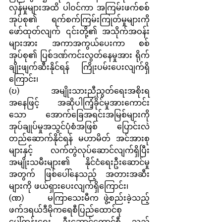
လှန်မှုများအထိ ပါဝင်ကာ အကြမ်းဖက်စစ်
အုပ်စု၏ ရက်စက်ကြမ်းကြုတ်မှုများကို 
ဖော်ထုတ်လျက် ၎င်းတို့၏ အသိုက်အဝန်း 
များအား အကာအကွယ်ပေးကာ စစ်
အုပ်စု၏ ပြစ်ဒဏ်ကင်းလွတ်နေမှုအား ရိုက်
ချိုးဖျက်ဆီးနိုင်ရန် ကြိုးပမ်းပေးလျက်ရှိ
ကြောင်း၊
(ဎ)       အမျိုးသားညီညွတ်ရေးအစိုးရ
အနေဖြင့် အဆိုပါကြံ့ခိုင်မှုအားကောင်း
သော အောက်ခြေအရင်းအမြစ်များကို 
အုပ်ချုပ်မှုအသွင်ပုံစံအဖြစ် ပြောင်းလဲ
တည်ဆောက်နိုင်ရန် မဟာမိတ် အင်အားစု
များနှင့် လက်တွဲလုပ်ဆောင်လျက်ရှိပြီး 
အမျိုးသမီးများ၏ နိုင်ငံရေးဦးဆောင်မှု
အတွက် ဖြစ်ပေါ်နေသည့် အတားအဆီး
များကို ဖယ်ရှားပေးလျက်ရှိကြောင်း၊
(ဏ)     မကြာသေးမီက ဖွဲ့စည်းခဲ့သည့် 
ဖက်ဒရယ်ဒီမိုကရေစီပြည်ထောင်စု
ပေါ်ထွန်းရေး ဦးဆောင်ကောင်စီ သည်