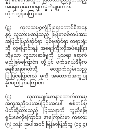
အရေးယူဆောင်ရွက်မှုကိုချမှတ်ရန် 
တိုက်တွန်းကြောင်း၊ 
(ဋ)     ကုလသမဂ္ဂလုံခြုံရေးကောင်စီအနေ
နှင့် လူသားမဆန်သည့် မြန်မာစစ်တပ်အား 
အပြည်ပြည်ဆိုင်ရာ ပြစ်မှုဆိုင်ရာ တရားရုံး
သို့ လွှဲပြောင်းရန် အရေးကြီးလိုအပ်နေပြီး၊ 
သို့မှသာ လူသားဆန်မှုကို ပြသရာ ရောက်
မည်ဖြစ်ကြောင်း၊ ထို့ပြင် ဖက်ဒရယ်ဒီမိုက
ရေစီအနာဂတ်သို့ လျှောက်လှမ်းသည့် 
ပြုပြင်ပြောင်းလဲ မှုကို အထောက်အကူပြု
နိုင်မည်ဖြစ်ကြောင်း၊ 
(ဌ)     လူသားချင်းစာနာထောက်ထားမှု 
အကူအညီပေးအပ်ခြင်းအပေါ် စစ်တပ်မှ 
ပိတ်ဆို့ထားသည့် ပြဿနာကို ကူညီဖြေ
ရှင်းစေလိုကြောင်း၊ အကြောင်းမှာ ကလေး 
(၅) သန်း အပါအဝင် မြန်မာပြည်သူ (၁၄.၄) 