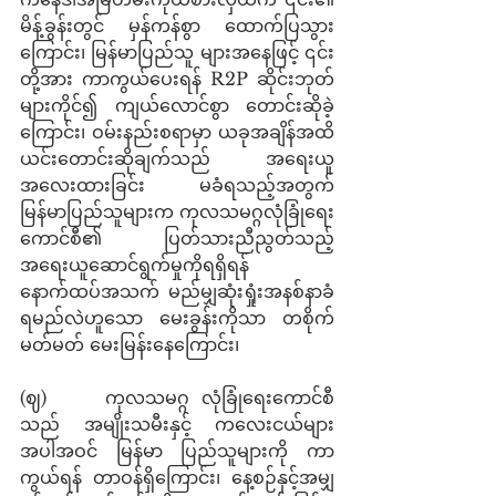
မိန့်ခွန်းတွင် မှန်ကန်စွာ ထောက်ပြသွား
ကြောင်း၊ မြန်မာပြည်သူ များအနေဖြင့် ၎င်း
တို့အား ကာကွယ်ပေးရန် R2P ဆိုင်းဘုတ်
များကိုင်၍ ကျယ်လောင်စွာ တောင်းဆိုခဲ့ 
ကြောင်း၊ ဝမ်းနည်းစရာမှာ ယခုအချိန်အထိ 
ယင်းတောင်းဆိုချက်သည် အရေးယူ
အလေးထားခြင်း မခံရသည့်အတွက် 
မြန်မာပြည်သူများက ကုလသမဂ္ဂလုံခြုံရေး
ကောင်စီ၏ ပြတ်သားညီညွတ်သည့် 
အရေးယူဆောင်ရွက်မှုကိုရရှိရန် 
နောက်ထပ်အသက် မည်မျှဆုံးရှုံးအနစ်နာခံ
ရမည်လဲဟူသော မေးခွန်းကိုသာ တစိုက်
မတ်မတ် မေးမြန်းနေကြောင်း၊ 
(ဈ)     ကုလသမဂ္ဂ လုံခြုံရေးကောင်စီ
သည် အမျိုးသမီးနှင့် ကလေးငယ်များ
အပါအဝင် မြန်မာ ပြည်သူများကို ကာ
ကွယ်ရန် တာဝန်ရှိကြောင်း၊ နေ့စဉ်နှင့်အမျှ 