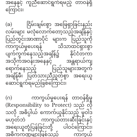
အနေနှင့် ကူညီဆောင်ရွက်ရမည့် တာဝန်ရှိ
ကြောင်း၊ 
(ခ)     ငြိမ်းချမ်းစွာ အဖြေရှာခြင်းနည်း
လမ်းများ မလုံလောက်တော့သည့်အချိန်နှင့် 
ပြည်တွင်းအာဏာပိုင် များက ပြည်သူကို 
ကာကွယ်မှုပေးရန် သိသာထင်ရှားစွာ 
ပျက်ကွက်နေသည့်အချိန်၌ နိုင်ငံတကာ 
အသိုက်အဝန်းအနေနှင့် အန္တရာယ်ကျ
ရောက်နေသည့် ပြည်သူများအတွက် 
အချိန်မီ၊ ပြတ်သားညီညွတ်စွာ အရေးယူ
ဆောင်ရွက်ရမည်ဖြစ်ကြောင်း၊ 
(ဂ)     ကာကွယ်မှုပေးရန် တာဝန်ရှိမှု 
(Responsibility to Protect) သည် လို
သလို အဓိပ္ပါယ် ကောက်ယူနိုင်သည့် မူဝါဒ
မဟုတ်ဘဲ ကာကွယ်တားဆီးခြင်းနှင့် 
အရေးယူတုံ့ပြန်ခြင်းတို့ ပါဝင်ကြောင်း၊ 
အဓိကကဏ္ဍများဖြစ်သည့် ကာကွယ်