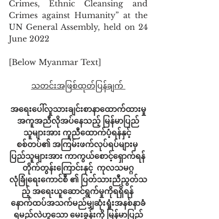
Crimes, Ethnic Cleansing and 
Crimes against Humanity” at the 
UN General Assembly, held on 24 
June 2022 
[Below Myanmar Text]
သတင်းအဖြစ်ထုတ်ပြန်ချက် 
အရေးပေါ်လူသားချင်းစာနာထောက်ထားမှု
အကူအညီလိုအပ်နေသည့် မြန်မာပြည်
သူများအား ကူညီထောက်ပံ့ရန်နှင့် 
စစ်တပ်၏ အကြမ်းဖက်လုပ်ရပ်များမှ 
ပြည်သူများအား ကာကွယ်စောင့်ရှောက်ရန် 
တိုက်တွန်းကြောင်းနှင့်  ကုလသမဂ္ဂ
လုံခြုံရေးကောင်စီ ၏ ပြတ်သားညီညွတ်သ
ည့် အရေးယူဆောင်ရွက်မှုကိုရရှိရန် 
နောက်ထပ်အသက်မည်မျှဆုံးရှုံးအနစ်နာခံ
ရမည်လဲဟူသော မေးခွန်းကို မြန်မာပြည်