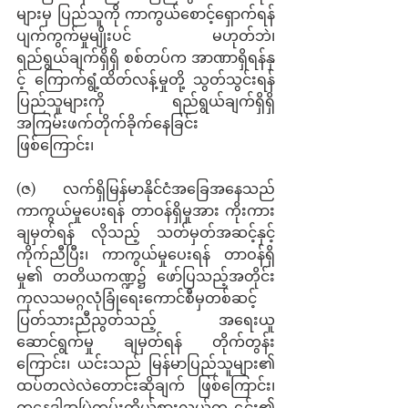
များမှ ပြည်သူကို ကာကွယ်စောင့်ရှောက်ရန် 
ပျက်ကွက်မှုမျိုးပင် မဟုတ်ဘဲ၊ 
ရည်ရွယ်ချက်ရှိရှိ စစ်တပ်က အာဏာရှိရန်နှ
င့် ကြောက်ရွံ့ထိတ်လန့်မှုတို့ သွတ်သွင်းရန် 
ပြည်သူများကို ရည်ရွယ်ချက်ရှိရှိ 
အကြမ်းဖက်တိုက်ခိုက်နေခြင်း 
ဖြစ်ကြောင်း၊ 
(ဇ)     လက်ရှိမြန်မာနိုင်ငံအခြေအနေသည် 
ကာကွယ်မှုပေးရန် တာဝန်ရှိမှုအား ကိုးကား
ချမှတ်ရန် လိုသည့် သတ်မှတ်အဆင့်နှင့် 
ကိုက်ညီပြီး၊ ကာကွယ်မှုပေးရန် တာဝန်ရှိ
မှု၏ တတိယကဏ္ဍ၌ ဖော်ပြသည့်အတိုင်း 
ကုလသမဂ္ဂလုံခြုံရေးကောင်စီမှတစ်ဆင့် 
ပြတ်သားညီညွတ်သည့် အရေးယူ
ဆောင်ရွက်မှု ချမှတ်ရန် တိုက်တွန်း
ကြောင်း၊ ယင်းသည် မြန်မာပြည်သူများ၏ 
ထပ်တလဲလဲတောင်းဆိုချက် ဖြစ်ကြောင်း၊ 
ကနေဒါအမြဲတမ်းကိုယ်စားလှယ်က ၎င်း၏ 