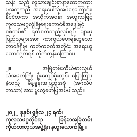
သန်း သည် လူသားချင်းစာနာထောက်ထား
မှုအကူအညီ အရေးပေါ်လိုအပ်နေကြောင်း၊ 
နိုင်ငံတကာ အသိုက်အဝန်း အထူးသဖြင့် 
ကုလသမဂ္ဂလုံခြုံရေးကောင်စီအနေဖြင့် 
စစ်တပ်၏ ရက်စက်သည့်လုပ်ရပ် များမှ 
ပြည်သူများအား ကာကွယ်ပေးရန်ဟူသော 
တာဝန်ရှိမှု၊ ကတိကဝတ်အတိုင်း အရေးယူ
ဆောင်ရွက်ရန် တိုက်တွန်းကြောင်း၊ 
၂။       အမြဲတမ်းကိုယ်စားလှယ် 
သံအမတ်ကြီး ဦးကျော်မိုးထွန်း ပြောကြား
ခဲ့သည့် မိန့်ခွန်းအပြည့်အစုံ (အင်္ဂလိပ်
ဘာသာ) အား ပူးတွဲဖော်ပြအပ်ပါသည်။ 
၂၀၂၂ ခုနှစ်၊ ဇွန်လ ၂၄ ရက်၊ 
ကုလသမဂ္ဂဆိုင်ရာ မြန်မာအမြဲတမ်း
ကိုယ်စားလှယ်အဖွဲ့ရုံး၊ နယူးယောက်မြို့။