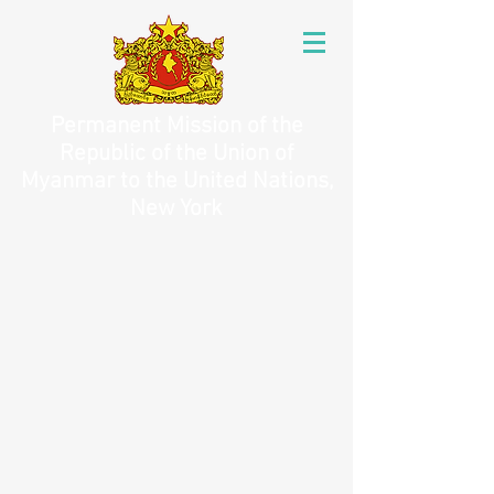
Permanent Mission of the
Republic of the Union of
Myanmar to the United Nations,
New York