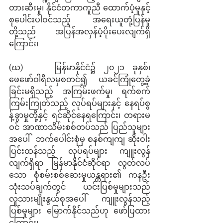
တားဆီးမှု၊ နိုင်ငံတကာကူညီ ထောက်ပံ့မှုနှင့် 
စုပေါင်းပါဝင်သည့် အရေးယူတုံ့ပြန်မှု
တို့သည် အပြန်အလှန်ပံ့ပိုးပေးလျက်ရှိ
ကြောင်း၊ 
(ဃ)    မြန်မာနိုင်ငံ၌ ၂၀၂၁ ခုနှစ်၊ 
ဖေဖော်ဝါရီလမှစတင်၍ ယခင်ကြုံတွေ့ခဲ့
ခြင်းမရှိသည့် အကြမ်းဖက်မှု၊ ရက်စက်
ကြမ်းကြုတ်သည့် လုပ်ရပ်များနှင့် နေရပ်စွ
န့်ခွာမှုတို့နှင့် ရင်ဆိုင်နေရကြောင်း၊ တရားမ
ဝင် အာဏာသိမ်းစစ်တပ်သည် ပြည်သူများ
အပေါ်  ဘက်ပေါင်းစုံမှ စနစ်ကျကျ ဆိုးဝါး
ပြင်းထန်သည့် လုပ်ရပ်များ ကျူးလွန်
လျက်ရှိရာ မြန်မာနိုင်ငံဆိုင်ရာ လွတ်လပ်
သော စုံစမ်းစစ်ဆေးမှုယန္တရား၏ ကနဦး
သုံးသပ်ချက်တွင် ယင်းပြစ်မှုများသည် 
လူသားမျိုးနွယ်စုအပေါ် ကျူးလွန်သည့်
ပြစ်မှုများ မြောက်နိုင်သည်ဟု ဖော်ပြထား
ကြောင်း၊ 