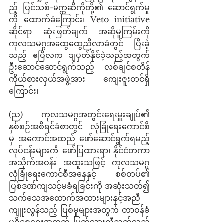
ည့် ပြင်သစ်-မက္ကဆီကိုတို့၏ ဆောင်ရွက်မှု
ကို ထောက်ခံကြောင်း၊ Veto initiative 
ဆိုင်ရာ ဆုံးဖြတ်ချက် အဆိုမူကြမ်းကို 
ကုလသမဂ္ဂအထွေထွေညီလာခံတွင် ပြီးခဲ့
သည့် ဧပြီလက ချမှတ်နိုင်ခဲ့သည့်အတွက် 
ဦးဆောင်ဆောင်ရွက်သည့် လစ်ချင်စတိန် 
ကိုယ်စားလှယ်အဖွဲ့အား ကျေးဇူးတင်ရှိ
ကြောင်း၊
(ည)    ကုလသမဂ္ဂအတွင်းရေးမှူးချုပ်၏ 
နှစ်စဉ်အစီရင်ခံစာတွင် လုံခြုံရေးကောင်စီ
မှ အကောင်အထည် ဖော်ဆောင်ရွက်ရမည့် 
လုပ်ငန်းများကို ဖော်ပြထားရာ၊ နိုင်ငံတကာ
အသိုက်အဝန်း အထူးသဖြင့် ကုလသမဂ္ဂ
လုံခြုံရေးကောင်စီအနေနှင့် စစ်တပ်၏ 
ပြစ်ဒဏ်ကျသင့်မခံရခြင်းကို အဆုံးသတ်၍ 
သက်သေအထောက်အထားများနှင့်အညီ 
ကျူးလွန်သည့် ပြစ်မှုများအတွက် တာဝန်ခံ
မှုရှိစေရေးအတွက် ပြတ်သားညီညွတ်သည့် 