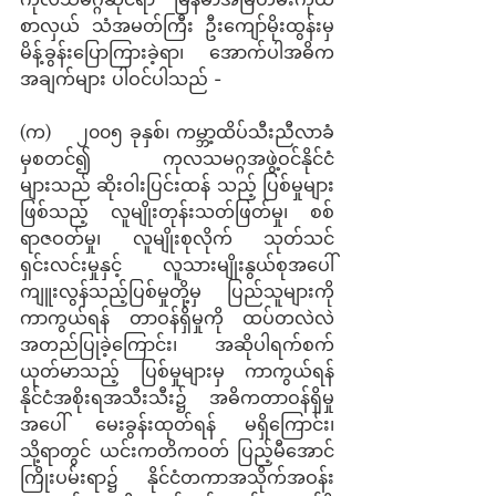
စာလှယ် သံအမတ်ကြီး ဦးကျော်မိုးထွန်းမှ 
မိန့်ခွန်းပြောကြားခဲ့ရာ၊ အောက်ပါအဓိက
အချက်များ ပါဝင်ပါသည် - 
(က)    ၂၀၀၅ ခုနှစ်၊ ကမ္ဘာ့ထိပ်သီးညီလာခံ
မှစတင်၍ ကုလသမဂ္ဂအဖွဲ့ဝင်နိုင်ငံ
များသည် ဆိုးဝါးပြင်းထန် သည့် ပြစ်မှုများ
ဖြစ်သည့် လူမျိုးတုန်းသတ်ဖြတ်မှု၊ စစ်
ရာဇဝတ်မှု၊ လူမျိုးစုလိုက် သုတ်သင်
ရှင်းလင်းမှုနှင့် လူသားမျိုးနွယ်စုအပေါ် 
ကျူးလွန်သည့်ပြစ်မှုတို့မှ ပြည်သူများကို 
ကာကွယ်ရန် တာဝန်ရှိမှုကို ထပ်တလဲလဲ 
အတည်ပြုခဲ့ကြောင်း၊ အဆိုပါရက်စက်
ယုတ်မာသည့် ပြစ်မှုများမှ ကာကွယ်ရန် 
နိုင်ငံအစိုးရအသီးသီး၌ အဓိကတာဝန်ရှိမှု
အပေါ် မေးခွန်းထုတ်ရန် မရှိကြောင်း၊ 
သို့ရာတွင် ယင်းကတိကဝတ် ပြည့်မီအောင် 
ကြိုးပမ်းရာ၌ နိုင်ငံတကာအသိုက်အဝန်း