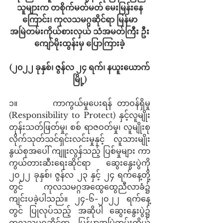
သူများက တစိုက်မတ်မတ် မေးမြန်းနေ
ကြောင်း၊ ကုလသမဂ္ဂဆိုင်ရာ မြန်မာ
အမြဲတမ်းကိုယ်စားလှယ် သံအမတ်ကြီး ဦး
ကျော်မိုးထွန်းမှ ပြောကြားခဲ့
(၂၀၂၂ ခုနှစ်၊ ဇွန်လ ၂၄ ရက်၊ နယူးယောက်
မြို့)
၁။       ကာကွယ်မှုပေးရန် တာဝန်ရှိမှု 
(Responsibility to Protect) နှင့်လူမျိုး
တုန်းသတ်ဖြတ်မှု၊ စစ် ရာဇဝတ်မှု၊ လူမျိုးစု
လိုက်သုတ်သင်ရှင်းလင်းမှုနှင့် လူသားမျိုး
နွယ်စုအပေါ် ကျူးလွန်သည့် ပြစ်မှုများ ကာ
ကွယ်တားဆီးရေးဆိုင်ရာ ဆွေးနွေးပွဲကို 
၂၀၂၂ ခုနှစ်၊ ဇွန်လ ၂၃ နှင့် ၂၄ ရက်နေ့တို့
တွင် ကုလသမဂ္ဂအထွေထွေညီလာခံ၌ 
ကျင်းပခဲ့ပါသည်။ ၂၄-၆-၂၀၂၂ ရက်နေ့
တွင် ပြုလုပ်သည့် အဆိုပါ ဆွေးနွေးပွဲ၌ 
ကုလသမဂ္ဂဆိုင်ရာ မြန်မာအမြဲတမ်းကိုယ်