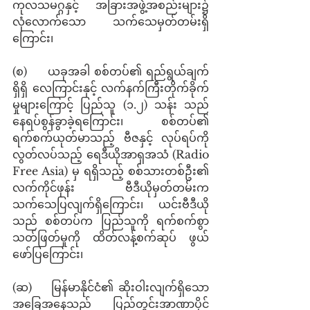
ကုလသမဂ္ဂနှင့် အခြားအဖွဲ့အစည်းများ၌ 
လုံလောက်သော သက်သေမှတ်တမ်းရှိ
ကြောင်း၊ 
(စ)     ယခုအခါ စစ်တပ်၏ ရည်ရွယ်ချက်
ရှိရှိ လေကြာင်းနှင့် လက်နက်ကြီးတိုက်ခိုက်
မှုများကြောင့် ပြည်သူ (၁.၂) သန်း သည် 
နေရပ်စွန်ခွာခဲ့ရကြောင်း၊ စစ်တပ်၏ 
ရက်စက်ယုတ်မာသည့် ဗီဇနှင့် လုပ်ရပ်ကို 
လွတ်လပ်သည့် ရေဒီယိုအာရှအသံ (Radio 
Free Asia) မှ ရရှိသည့် စစ်သားတစ်ဦး၏ 
လက်ကိုင်ဖုန်း ဗီဒီယိုမှတ်တမ်းက 
သက်သေပြလျက်ရှိကြောင်း၊ ယင်းဗီဒီယို
သည် စစ်တပ်က ပြည်သူကို ရက်စက်စွာ 
သတ်ဖြတ်မှုကို ထိတ်လန့်စက်ဆုပ် ဖွယ်
ဖော်ပြကြောင်း၊ 
(ဆ)    မြန်မာနိုင်ငံ၏ ဆိုးဝါးလျက်ရှိသော 
အခြေအနေသည် ပြည်တွင်းအာဏာပိုင်