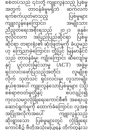
စစ်တပ်သည် ၎င်းတို့ ကျူးလွန်သည့် ပြစ်မှု
အတွက် တာဝန်ခံမှုမရှိဘဲ ဆက်လက်
ရက်စက်ယုတ်မာသည့် ပြစ်မှုများ 
ကျူးလွန်နေကြောင်း၊ အမျိုးသား
ညီညွတ်ရေးအစိုးရသည် ၂၀၂၁ ခုနှစ်၊ 
ဇူလိုင်လက အပြည်ပြည်ဆိုင်ရာ ပြစ်မှု
ဆိုင်ရာ တရားရုံး၏ ဆုံးဖြတ်မှုကို ခံယူမည်
ဟု ကြေညာခဲ့ကြောင်း၊ ထို့ပြင် မြန်မာနိုင်ငံ
သည် တာဝန်ခံမှု၊ ကျိုးကြောင်း ဆီလျော်မှု
နှင့် ပွင့်လင်းမြင်သာမှု (ACT) အဖွဲ့မှ 
ရှင်းလင်းဖော်ပြသည့်အတိုင်း လူမျိုးစု
လိုက် သုတ်သင် ရှင်းလင်းမှု၊ လူသားမျိုး
နွယ်စုအပေါ် ကျူးလွန်သောပြစ်မှုများ (သို့) 
စစ်ရာဇဝတ်မှုတို့နှင့် စပ်လျဉ်း၍​ 
ကုလသမဂ္ဂလုံခြုံရေးကောင်စီ၏ အရေးယူ
ဆောင်ရွက်မှုကို ထောက်ခံကြောင်း၊ လူအစု
အပြုံအလိုက်အပေါ် ကျူးလွန်သည့် 
ဆိုးရွားသော ပြစ်မှုများတွင် လုံခြုံရေး
ကောင်စီ၌ ဗီတိုအသုံးမပြုရန် တိုက်တွန်းသ