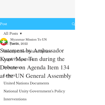
Post
All Posts
Myanmar Mission To UN
All Posts
Jun 24, 2022
Statement by Ambassador
Weekly Information Update
Kyaw Moe Tun during the
Legal Perspective
Debate on Agenda Item 134
Statements
at the UN General Assembly
Letters
United Nations Documents
National Unity Government's Policy
Interventions