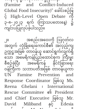
(Famine and Conflict-Induced 
Global Food Insecurity)” ခေါင်းစဉ်ဖြ
င့် High-Level Open Debate ကို 
၃-၈-၂၀၂၃ ရက် (ကြာသပတေးနေ့) ၌ 
ကျင်းပပြုလုပ်ခဲ့ပါသည်။ 
၂။       အစည်းအဝေးကို သြဂုတ်လ
အတွက် လုံခြုံရေးကောင်စီ၏ အလှည့်ကျ
ဥက္ကဋ္ဌအဖြစ် တာဝန်ယူ ဆောင်ရွက်လျက်ရှိ
သော အမေရိကန်ပြည်ထောင်စုက ကြီးမှူး
စီစဉ်ခဲ့ပြီး အမေရိကန် နိုင်ငံခြားရေး 
ဝန်ကြီးက သဘာပတိအဖြစ် တာဝန်ယူကာ 
UN Famine Prevention and 
Response Coordinator ဖြစ်သူ Ms. 
Reena Ghelani ၊ International 
Rescue Committee ၏ President 
and Chief Executive ဖြစ်သူ Mr. 
David Miliband နှင့် Edesia 