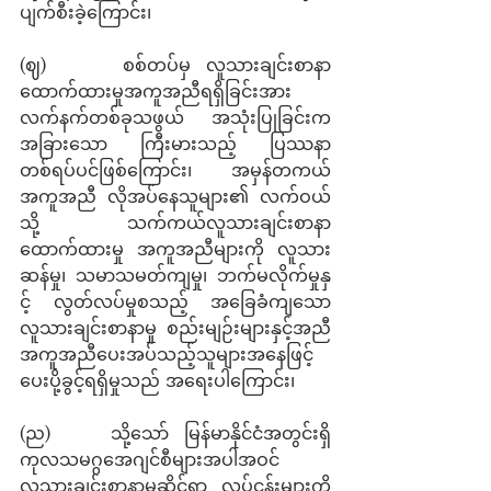
ပျက်စီးခဲ့ကြောင်း၊
(ဈ)     စစ်တပ်မှ လူသားချင်းစာနာ
ထောက်ထားမှုအကူအညီရရှိခြင်းအား 
လက်နက်တစ်ခုသဖွယ် အသုံးပြုခြင်းက 
အခြားသော ကြီးမားသည့် ပြဿနာ
တစ်ရပ်ပင်ဖြစ်ကြောင်း၊ အမှန်တကယ် 
အကူအညီ လိုအပ်နေသူများ၏ လက်ဝယ်
သို့ သက်ကယ်လူသားချင်းစာနာ 
ထောက်ထားမှု အကူအညီများကို လူသား
ဆန်မှု၊ သမာသမတ်ကျမှု၊ ဘက်မလိုက်မှုနှ
င့် လွတ်လပ်မှုစသည့် အခြေခံကျသော 
လူသားချင်းစာနာမှု စည်းမျဉ်းများနှင့်အညီ 
အကူအညီပေးအပ်သည့်သူများအနေဖြင့်  
ပေးပို့ခွင့်ရရှိမှုသည် အရေးပါကြောင်း၊
(ည)    သို့သော် မြန်မာနိုင်ငံအတွင်းရှိ 
ကုလသမဂ္ဂအေဂျင်စီများအပါအဝင် 
လူသားချင်းစာနာမှုဆိုင်ရာ လုပ်ငန်းများကို 