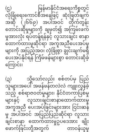
(ဌ)     မြန်မာနိုင်ငံအရေးကိစ္စတွင် 
လုံခြုံရေးကောင်စီအနေဖြင့် ဆုံးဖြတ်ချက်
အဆို (၂၆၆၉) အပါအဝင် တိုက်တွန်း
တောင်းဆိုမှုများကို ချမှတ်၍ အကြမ်းဖက်
မှုအားလုံး ရပ်တန့်ရန်နှင့် လူသားချင်း စာနာ
ထောက်ထားမှုဆိုင်ရာ အကူအညီပေးအပ်မှု
များကို အပြည့်အဝ၊ လုံခြုံစွာ ချွင်းချက်မရှိ 
ပေးအပ်နိုင်ရန် ကြိမ်ဖန်များစွာ တောင်းဆိုခဲ့
ကြောင်း၊ 
(ဍ)     သို့သော်လည်း စစ်တပ်မှ ပြည်
သူများအပေါ် အဖန်ဖန်တလဲလဲ ကျူးလွန်ခဲ့
သည့် စစ်ရာဇဝတ်မှုများ၊ နိုင်ငံတကာပြစ်မှု
များနှင့် လူသားချင်းစာနာထောက်ထားမှု
အကူအညီ ပေးအပ်ခြင်းများအား ငြင်းဆန်
မှု အပါအဝင် အပြည်ပြည်ဆိုင်ရာ လူသား
ချင်းစာနာ ထောက်ထားမှုဥပဒေအား ချိုး
ဖောက်ခြင်းတို့အတွက် တာဝန်ယူမှု 