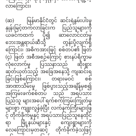
လာကြောင်း၊
(ဆ)    မြန်မာနိုင်ငံတွင် ဆင်းရဲနွမ်းပါးမှု
နှုန်းမြင့်တက်လာခြင်းက ပြည်သူများကို 
ယခင်ကထက် ပို၍ ဆာလောင်ငတ်မှု
ဘေးအန္တရာယ်ဆီသို့ တွန်းပို့လျက်ရှိ
ကြောင်း၊ အဓိကအားဖြင့် စစ်တပ်၏ ဖြတ် 
(၄) ဖြတ် အစီအစဉ်ကြောင့် စားနပ်ရိက္ခာမ
လုံလောက်မှု ပြဿနာသည် ဆိုးရွား
ဆုတ်ယုတ်သည့် အခြေအနေသို့ ကျဆင်းရ
ခြင်းဖြစ်ကြောင်း၊ တရားမဝင် စစ်
အာဏာသိမ်းမှု ဖြစ်ပွားသည့်အချိန်မှစ၍ 
အကြမ်းဖက်စစ်တပ် သည် အရပ်သား
ပြည်သူ များအပေါ် ရက်စက်ကြမ်းကြုတ်မှု
များစွာ ကျူးလွန်ခဲ့ပြီး လက်နက်ကြီးများဖြ
င့် တိုက်ခိုက်မှုနှင့် အရပ်သားပြည်သူနေထိုင်
ရာ မြို့နယ်များနှင့် ကျေးရွာများကို 
လေကြောင်းမှတဆင့် တိုက်ခိုက်ခဲ့သဖြင့် 