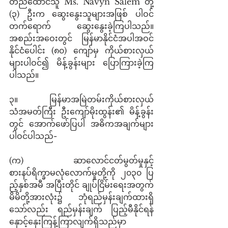
တည်ထောင်သူ Ms. Navyn Salem တို့ 
(၃) ဦးက ဆွေးနွေးသူများအဖြစ် ပါဝင်
တက်ရောက် ဆွေးနွေးခဲ့ကြပါသည်။ 
အစည်းအဝေးတွင် မြန်မာနိုင်ငံအပါအဝင် 
နိုင်ငံပေါင်း (၈၀) ကျော်မှ ကိုယ်စားလှယ်
များပါဝင်၍ မိန့်ခွန်းများ ပြောကြားခဲ့ကြ
ပါသည်။ 
၃။       မြန်မာအမြဲတမ်းကိုယ်စားလှယ် 
သံအမတ်ကြီး ဦးကျော်မိုးထွန်း၏ မိန့်ခွန်း
တွင် အောက်ဖော်ပြပါ အဓိကအချက်များ 
ပါဝင်ပါသည်- 
(က)    ဆာလောင်ငတ်မွတ်မှုနှင့် 
စားနပ်ရိက္ခာမလုံလောက်မှုတို့ကို ၂၀၃၀ ပြ
ည့်နှစ်အမီ အပြီးတိုင် ချုပ်ငြိမ်းရေးအတွက် 
မိမိတို့အားလုံး၌ ဘုံရည်မှန်းချက်ထားရှိ
သော်လည်း ရည်မှန်းချက် ပြည့်မီနိုင်ရန် 
နှောင့်နှေးကြန့်ကြာလျက်ရှိသည်မှာ 