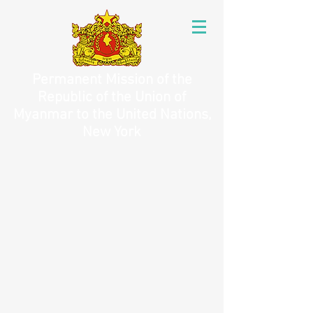
Permanent Mission of the
Republic of the Union of
Myanmar to the United Nations,
New York