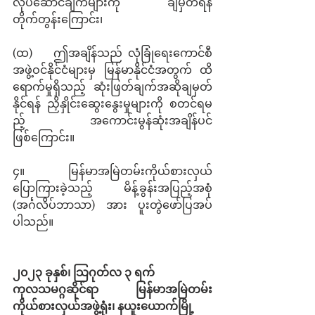
လုပ်ဆောင်ချက်များကို ချမှတ်ရန် 
တိုက်တွန်းကြောင်း၊
(ထ)    ဤအချိန်သည် လုံခြုံရေးကောင်စီ
အဖွဲ့ဝင်နိုင်ငံများမှ မြန်မာနိုင်ငံအတွက် ထိ
ရောက်မှုရှိသည့် ဆုံးဖြတ်ချက်အဆိုချမှတ်
နိုင်ရန် ညှိနှိုင်းဆွေးနွေးမှုများကို စတင်ရမ
ည့် အကောင်းမွန်ဆုံးအချိန်ပင် 
ဖြစ်ကြောင်း။
၄။       မြန်မာအမြဲတမ်းကိုယ်စားလှယ်
ပြောကြားခဲ့သည့် မိန့်ခွန်းအပြည့်အစုံ 
(အင်္ဂလိပ်ဘာသာ) အား ပူးတွဲဖော်ပြအပ်
ပါသည်။
၂၀၂၃ ခုနှစ်၊ သြဂုတ်လ ၃ ရက်
ကုလသမဂ္ဂဆိုင်ရာ မြန်မာအမြဲတမ်း
ကိုယ်စားလှယ်အဖွဲ့ရုံး၊ နယူးယောက်မြို့