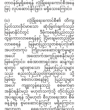
တာဝန်ခံမှုရှိစေရန် လုံခြုံရေးကောင်စီအနေ
ဖြင့် လုပ်ဆောင်နိုင်ခြင်း မရှိသေးကြောင်း၊ 
(ဎ)     လုံခြုံရေးကောင်စီ၏ တိကျ
ပြတ်သားခိုင်မာသော ဆုံးဖြတ်ချက်သည် 
မြန်မာနိုင်ငံတွင် ဒီမိုကရေစီပြည်လည်
ထွန်းကားလာစေရန်နှင့် ငြိမ်းချမ်းတည်ငြိမ်
လာစေရန် မြန်မာပြည်သူတစ်ရပ်လုံး၏ 
အပတ်တကုပ် ကြိုးပမ်းဆောင်ရွက်မှုများ
အပေါ် အထောက်အကူပြုစေနိုင်မည်
ဖြစ်ကြောင်း၊ စစ်အာဏာရှင်အား ဆန့်ကျင်
ရာတွင် များစွာသော မြန်မာပြည်သူများ
သည် စည်းလုံးညီညွတ်ကြကြောင်း၊ သို့
ဖြစ်ရာ စစ်တပ်အနေဖြင့် ပြည်သူများ
အပေါ် ကျူးလွန်နေသည့် စစ်မက်မှာ 
အနိုင်ရနိုင်မည် မဟုတ်သကဲ့သို့ တိုင်းပြည်
အုပ်ချုပ်ရန် သို့မဟုတ် စီးပွားရေးအား စီမံ
ခန့်ခွဲရန် စွမ်းဆောင်နိုင်ခြင်း မရှိကြောင်း၊ 
အလားတူ ရေရှည်တည်တံ့ခိုင်မြဲသည့် 