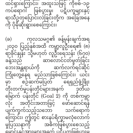
ထင်ရှားကြောင်း၊ အထူးသဖြင့် ကိုဗစ်-၁၉ 
ကပ်ရောဂါ ဖြစ်ပွားမှု၊ ပဋိပက္ခများနှင့် 
ရာသီဥတုပြောင်းလဲခြင်းတို့က အခြေအနေ
ကို ပိုမိုဆိုးရွားစေကြောင်း၊ 
(ခ)     ကုလသမဂ္ဂ၏ ခန့်မှန်းချက်အရ 
၂၀၃၀ ပြည့်နှစ်အထိ ကမ္ဘာ့လူဦးရေ၏ (၈) 
ရာခိုင်နှုန်း သို့မဟုတ် လူဦးရေသန်း (၆၇၀) 
ခန့်သည် ဆာလောင်ငတ်မွတ်ခြင်း 
ဘေးအန္တရာယ်ကို ဆက်လက်ရင်ဆိုင်
ကြုံတွေ့နေရ မည်သာဖြစ်ကြောင်း၊ ယင်း
မှာ စဉ်ဆက်မပြတ် ရေရှည်ဖွံ့ဖြိုး
တိုးတက်မှုပန်းတိုင်များအနက် ဒုတိယ
မြောက် ပန်းတိုင် (Goal 2) ကို တစ်ကမ္ဘာ
လုံး အတိုင်းအတာဖြင့် ဖော်ဆောင်ရန် 
ပျက်ကွက်သည့်သဘော သက်ရောက်
ကြောင်း၊ ဤတွင် စားနပ်ရိက္ခာမလုံလောက်
မှုပြဿနာကို အဓိကဖြစ်ပွားစေသည့် 
မောင်းနှင်အားများအနက် ပဋိပက္ခဖြစ်ပွားမှု