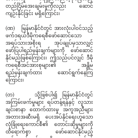
တည်ငြိမ်အေးချမ်းမှုကိုလည်း ဆောင်
ကျဉ်းနိုင်ခြင်း မရှိကြောင်း၊ 
(ဏ)   မြန်မာနိုင်ငံတွင် အားလုံးပါဝင်သည့် 
ဖက်ဒရယ်ဒီမိုကရေစီဖော်ဆောင်သော 
အရပ်သားအစိုးရ အုပ်ချုပ်မှသာလျှင် 
ဖော်ပြပါရည်မှန်းချက်များကို ဖော်ဆောင်
နိုင်မည်ဖြစ်ကြောင်း၊ ဤသည်ပင်လျှင် ဒီမို
ကရေစီအင်အားစုများ၏ အန္တိမ
ရည်မှန်းချက်ထား ဆောင်ရွက်နေကြ
ကြောင်း၊
(တ)    သို့ဖြစ်ပါ၍ မြန်မာနိုင်ငံတွင် 
အကြမ်းဖက်မှုများ ရပ်တန့်ရန်နှင့် လူသား
ချင်းစာနာ ထောက်ထားမှု အကူအညီများ 
အတားအဆီးမရှိ ပေးအပ်နိုင်ရေးဟူသော 
လုံခြုံရေးကောင်စီ၏ တောင်းဆိုမှုများကို 
ထိရောက်စွာ ဖော်ဆောင်နိုင်မည့် 