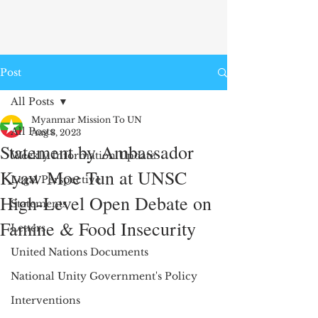
Post
All Posts
Myanmar Mission To UN
All Posts
Aug 3, 2023
Statement by Ambassador
Weekly Information Update
Kyaw Moe Tun at UNSC
Legal Perspective
High-Level Open Debate on
Statements
Famine & Food Insecurity
Letters
United Nations Documents
National Unity Government's Policy
Interventions