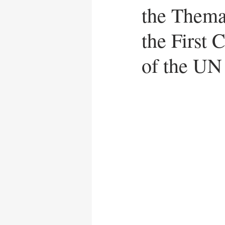
the Thema
News Release
UN Care
the First 
of the UN