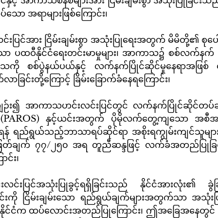
င့် အာကာသစနစ်များအား ငြိမ်းချမ်းစွာ အသုံးပြုခြင်းသည်
အပ်သော အရာများဖြစ်ကြောင်း၊
ာ ပထဝီနိုင်ငံရေးတင်းမာမှုများ၊ အာကာသ၌ စစ်လက်နက် တပ
သကို စစ်ပွဲနယ်ပယ်နှင့် လက်နက်ပြိုင်ဆိုင်မှုနေရာအဖြစ် ပ
်လာခြင်းတို့ကြောင့် ခြိမ်းခြောက်ခံနေရကြောင်း၊
(PAROS) နှင့်ယင်းအတွက် ပိုမိုလက်တွေ့ကျသော အစီအမံမျ
 ရည်ရွယ်သည့်ဘာသာရပ်ဆိုင်ရာ အစိုးရကျွမ်းကျင်သူများ
ြတ်ချက် ၇၇/၂၅၀ အရ တူညီဆန္ဒဖြင့် လက်ခံအတည်ပြုခြင်းကိ
ာင်း၊
 ၎င်းကို ငြိမ်းချမ်းသော ရည်ရွယ်ချက်များအတွက်သာ အသုံ
ုင်ငံက ထပ်လောင်းအတည်ပြုကြောင်း၊ ဤအခြေအနေတွင် ဖွံ့ဖြိ