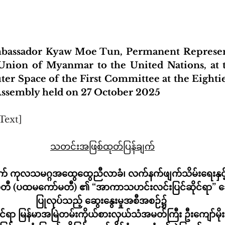
bassador Kyaw Moe Tun, Permanent Representa
Union of Myanmar to the United Nations, at 
er Space of the First Committee at the Eightie
ssembly held on 27 October 2025
Text]
သတင်းအဖြစ်ထုတ်ပြန်ချက်
က် ကုလသမဂ္ဂအထွေထွေညီလာခံ၊ လက်နက်ဖျက်သိမ်းရေးနှင့်
်မတီ (ပထမကော်မတီ) ၏ “အာကာသဟင်းလင်းပြင်ဆိုင်ရာ” ခေါင
ပြုလုပ်သည့် ဆွေးနွေးမှုအစီအစဉ်၌ 
်ရာ မြန်မာအမြဲတမ်းကိုယ်စားလှယ်သံအမတ်ကြီး ဦးကျော်မိုး