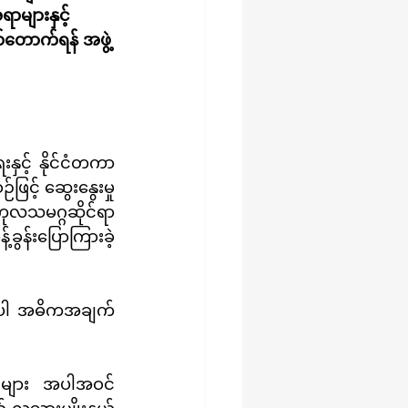
များနှင့် 
တောက်ရန် အဖွဲ့
င့် ဆွေးနွေးမှု
ကုလသမဂ္ဂဆိုင်ရာ 
ခွန်းပြောကြားခဲ့