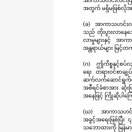
အာကာသဟင်းလင်းပြင်နှ
အတွက် မရှိမဖြစ်လို
(ခ)	အာကာသဟင်းလင်းပြင်အား ငြိမ်းချမ်းစွာ အသုံးပြုရေးအတွက် မိမိတို့၏ စုပေါင်း ရည်မှန်းချက်
သည် တိုးပွားလာနေသေ
လာမှုများနှင့် အာကာ
အန္တရာယ်များ မြင့်တက
(ဂ)	ဤကိစ္စနှင့်စပ်လျဉ်း၍ အာကာသဟင်းလင်းပြင်တွင် လက်နက်ပြိုင်ဆိုင်တပ်ဆင်မှုကို တားဆီး
ရေး တရားဝင်စာချုပ်
ဆက်လက်ဆောင်ရွက်ရန်
အစီရင်ခံစာအား ဆုံးဖ
အနေဖြင့် ကြိုဆိုပါကြေ
(ဃ)	အာကာသဟင်းလင်းပြင်အသုံးပြုခွင့်ရရှိခြင်းသည် နိုင်ငံအားလုံး၏ ခွဲခြား၍ မရသော 
အခွင့်အရေးဖြစ်ပြီး
သဘောထားကို မြန်မာနိ