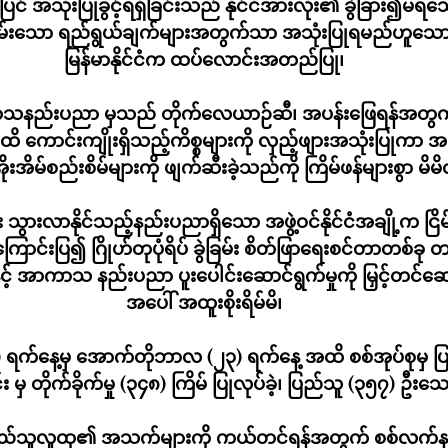
 အသုံးပြုခွင့်ရရှိခြင်းသည် နိုင်ငံအားလုံး၏ ခွဲခြား၍မရ
ြိမ်းချမ်းသော ရည်ရွယ်ချက်များအတွက်သာ အသုံးပြုရမည်ဟူ
မြန်မာနိုင်ငံက ထပ်လောင်းအတည်ပြု၊
ာသနည်းပညာ မှသည် တိုက်လေယာဉ်ဆီ၊ အပန်းဖြေရန်အတွက်
ထိ ကောင်းကျိုးရှိသည့်ကိစ္စများကို လှည့်ဖျားအသုံးပြုကာ 
မ်စည်းစိမ်များကို ဖျက်ဆီးခဲ့သည်ကို ကြိမ်ဖန်များစွာ မိမိတိ
းလာနိုင်သည့်နည်းပညာရှိသော အဖွဲ့ဝင်နိုင်ငံအချို့က ငြိမ
ာင်းပြ၍ ဂြိုဟ်တုပုံရိပ် ခွဲခြမ်း စိတ်ဖြာရေးစင်တာတစ်ခု 
င့် အာကာသ နည်းပညာ ပူးပေါင်းဆောင်ရွက်မှုကို မြှင့်တင်
အပေါ် အထူးစိုးရိမ်မိ၊
) ရက်နေ့မှ အောက်တိုဘာလ (၂၃) ရက်နေ့ အထိ စစ်အုပ်စုမှ ပ
ှ တိုက်ခိုက်မှု (၃၄၈) ကြိမ် ပြုလုပ်ခဲ့၊ ပြည်သူ (၃၅၇) ဦးသေဆု
ငံပြည်သူလူထု၏ အသက်များကို ကယ်တင်ရန်အတွက် စစ်လက်နက