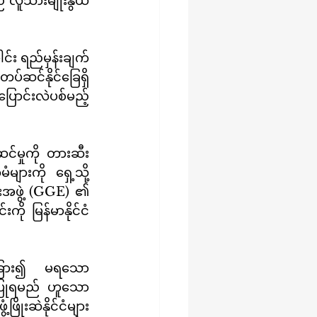
 လူသားမျိုးနွယ်
်ဆင်နိုင်ခြေရှိ
ြောင်းလဲပစ်မည့် 
ားကို ရှေ့သို့ 
အဖွဲ့ (GGE) ၏ 
ု မြန်မာနိုင်ငံ
းပြုရမည် ဟူသော 
ုးဆဲနိုင်ငံများ