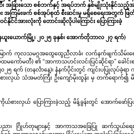
 အခြားသော စစ်ဘက်နှင့် အရပ်ဘက် နှစ်မျိုးသုံးနိုင်သည့်အရာ
အကြမ်းဖက် စစ်အုပ်စုထံ စီးဆင်းမှု မရှိစေရေးအတွက် ဖြတ်
ဝင်နိုင်ငံအားလုံးကို တောင်းဆိုလိုပါကြောင်း ပြောကြားခဲ့
နယူးယောက်မြို့၊ ၂၀၂၅ ခုနှစ်၊ အောက်တိုဘာလ ၂၇ ရက်)
(ပထမကော်မတီ) ၏ “အာကာသဟင်းလင်းပြင်ဆိုင်ရာ” ခေါင်းစဉ်ဖြ
 ရက် (တနင်္လာနေ့)၊ နံနက်ပိုင်းတွင် ကျင်းပပြုလုပ်ခဲ့ရာ 
စားလှယ် သံအမတ်ကြီး ဦးကျော်မိုးထွန်း မှ တက်ရောက်၍ မိန့်