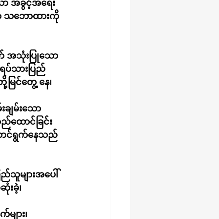
သော အခွင့်အရေး
သော သဘောထားကို 
 အသုံးပြုသော 
အရပ်သားပြည်
ု့မြင်တွေ့ နေ၊
်းချမ်းသော 
တည်ထောင်ခြင်း 
ဆောင်ရွက်နေသည် 
ြည်သူများအပေါ် 
ံးခဲ့၊
်များ၊ 