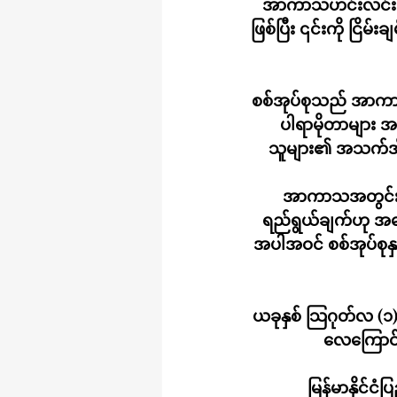
အာကာသဟင်းလင်းပြင်
ဖြစ်ပြီး ၎င်းကို င
စစ်အုပ်စုသည် အာက
ပါရာမိုတာများ အ
သူများ၏ အသက်အိုးအိ
အာကာသအတွင်း သွာ
ရည်ရွယ်ချက်ဟု အကြေ
အပါအဝင် စစ်အုပ်စုနှ
ယခုနှစ် သြဂုတ်လ (၁
လေကြောင်း မ
မြန်မာနိုင်