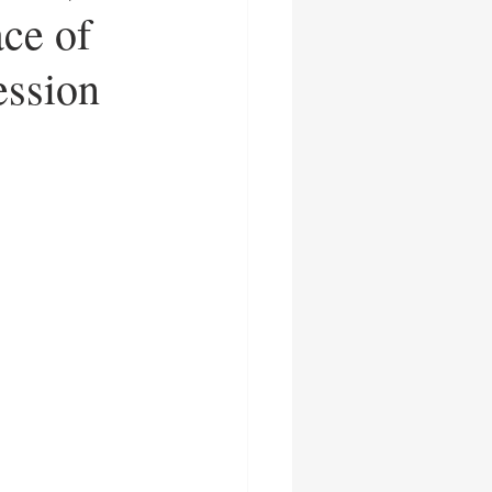
ce of
ession