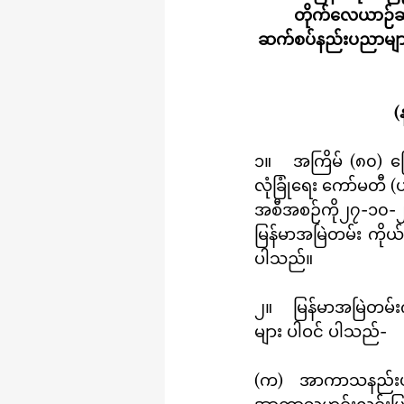
တိုက်လေယာဉ်ဆီ၊
ဆက်စပ်နည်းပညာများ 
(
၁။	အကြိမ် (၈၀) မြောက် ကုလသမဂ္ဂအထွေထွေညီလာခံ၊ လက်နက်ဖျက်သိမ်းရေးနှင့် နိုင်ငံတကာ
လုံခြုံရေး ကော်မတီ 
အစီအစဉ်ကို၂၇-၁၀-၂၀၂၅
မြန်မာအမြဲတမ်း ကိုယ်
ပါသည်။
၂။	မြန်မာအမြဲတမ်းကိုယ်စားလှယ် ပြောကြားခဲ့သည့် မိန့်ခွန်းတွင် အောက်ဖော်ပြပါ အဓိကအချက်
များ ပါဝင် ပါသည်-
(က)	အာကာသနည်းပညာ၊ ဂြိုဟ်တုများနှင့် အာကာသအခြေပြု ဆက်သွယ်ရေးများ အပါအဝင် 