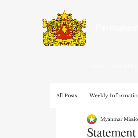
Permanent 
Home
About My
All Posts
Weekly Informatio
Myanmar Missio
United Nations Documents
Statement