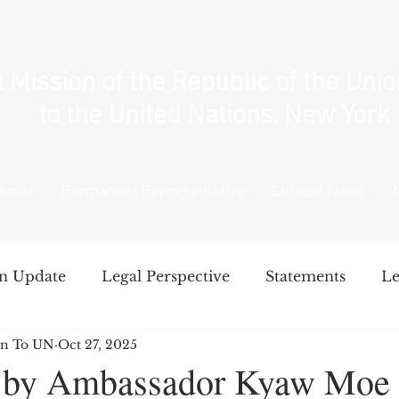
Mission of the Republic of the Uni
to the United Nations, New York
anmar
Permanent Representative
Current News
n Update
Legal Perspective
Statements
Le
n To UN
Oct 27, 2025
National Unity Government's Policy
Intervent
 by Ambassador Kyaw Moe 