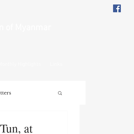
on of Myanmar
Monthly Highlights
Links
tters
ions
Remarks
Tun, at