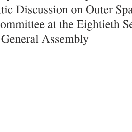
tic Discussion on Outer Spa
ers
Worldwide News
Note
Committee at the Eightieth S
 General Assembly