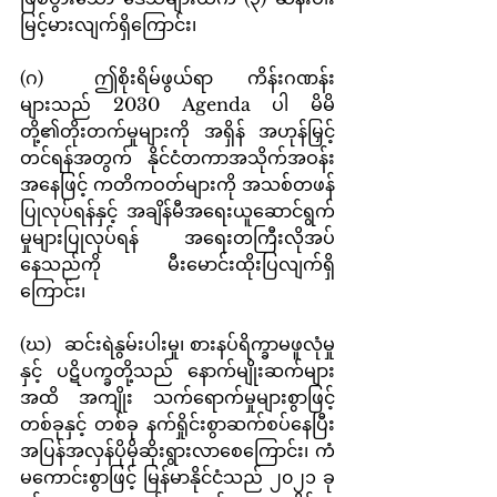
မြင့်မားလျက်ရှိကြောင်း၊
(ဂ)	ဤစိုးရိမ်ဖွယ်ရာ ကိန်းဂဏန်း
များသည် 2030 Agenda ပါ မိမိ
တို့၏တိုးတက်မှုများကို အရှိန် အဟုန်မြှင့်
တင်ရန်အတွက် နိုင်ငံတကာအသိုက်အဝန်း
အနေဖြင့် ကတိကဝတ်များကို အသစ်တဖန် 
ပြုလုပ်ရန်နှင့် အချိန်မီအရေးယူဆောင်ရွက်
မှုများပြုလုပ်ရန် အရေးတကြီးလိုအပ်
နေသည်ကို မီးမောင်းထိုးပြလျက်ရှိ
ကြောင်း၊
(ဃ)	ဆင်းရဲနွမ်းပါးမှု၊ စားနပ်ရိက္ခာမဖူလုံမှု
နှင့် ပဋိပက္ခတို့သည် နောက်မျိုးဆက်များ
အထိ အကျိုး သက်ရောက်မှုများစွာဖြင့် 
တစ်ခုနှင့် တစ်ခု နက်ရှိုင်းစွာဆက်စပ်နေပြီး 
အပြန်အလှန်ပိုမိုဆိုးရွားလာစေကြောင်း၊ ကံ
မကောင်းစွာဖြင့် မြန်မာနိုင်ငံသည် ၂၀၂၁ ခု