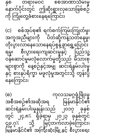
နှစ် တရားမဝင် စစ်အာဏာသိမ်းမှု 
နောက်ပိုင်းတွင် ဤဆိုးရွားလှသောဖြစ်စဉ်
ကို ကြုံတွေ့ခံစားနေရကြောင်း၊
(င)	စစ်အုပ်စု၏ ရက်စက်ကြမ်းကြုတ်မှု၊ 
အကူအညီများကို ပိတ်ဆို့ကန့်သတ်နေမှု၊ 
တိုးပွားလာနေသောနေရပ်စွန့်ခွာရွှေ့ပြောင်း
ရမှု၊ စီးပွားရေးကျဆင်းမှုနှင့် ပြည်သူ့
ဝန်ဆောင်မှုမလုံလောက်မှုတို့သည် မိသားစု
များစွာကို နေ့စဉ်နှင့်အမျှ ဆင်းရဲနွမ်းပါးမှု
နှင့် စားနပ်ရိက္ခာ မဖူလုံမှုအတွင်းသို့ တွန်းပို့
နေကြောင်း၊
(စ)	ကုလသမဂ္ဂဖွံ့ဖြိုးမှု
အစီအစဉ်၏အဆိုအရ မြန်မာနိုင်ငံ၏ 
ဆင်းရဲနွမ်းပါးမှုနှုန်းသည် ၂၀၁၇ ခုနှစ် 
တွင် ၂၄.၈% ရှိခဲ့ရာမှ ၂၀၂၃ ခုနှစ်တွင် 
၄၉.၇% သို့ မြင့်တက်လာခဲ့ကြောင်း၊ 
မြန်မာနိုင်ငံ၏ အကြီးဆုံးမြို့နှင့် စီးပွားရေး