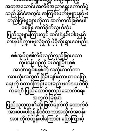
အတုအယောင်၊ အလိမ်အညာရွေးကောက်ပွဲ
သည် နိုင်ငံအတွင်း အကြမ်းဖက်မှုများနှင့် မ
တည်ငြိမ်မှုများကိုသာ ဆက်လက်ဖြစ်ပေါ်
စေပြီး အထိခိုက်လွယ်ဆုံး 
ပြည်သူများကြားတွင် ဆင်းရဲနွမ်းပါးမှုနှင့် 
စားနပ်ရိက္ခာမဖူလုံမှုကို ပိုမိုဆိုးရွားစေမည်၊
စစ်အုပ်စု၏လိမ်လည်လှည့်ဖြားသော 
လုပ်ငန်းစဉ်ကို ပယ်ချပြီး၊ စစ်
အာဏာရှင်စနစ်ကို အဆုံးသတ်ကာ 
အားလုံးအတွက် ငြိမ်းချမ်းသာယာဝပြော
ရေးကို ဆောင်ကြဉ်းပေးမည့် ဖက်ဒရယ်ဒီမို
ကရေစီ ပြည်ထောင်စုတည်ဆောက်ရေး
အတွက် မြန်မာ
ပြည်သူလူထု၏ဆုံးဖြတ်ချက်ကို ထောက်ခံ
အားပေးပါရန် နိုင်ငံတကာအသိုက်အဝန်း
အား တိုက်တွန်းပါကြောင်း ပြောကြားခဲ့