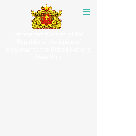
Permanent Mission of the
Republic of the Union of
Myanmar to the United Nations,
New York