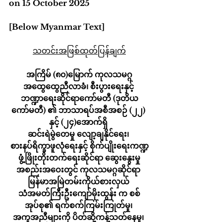
on 15 October 2025
[Below Myanmar Text]
သတင်းအဖြစ်ထုတ်ပြန်ချက်
အကြိမ် (၈၀)မြောက် ကုလသမဂ္ဂ
အထွေထွေညီလာခံ၊ စီးပွားရေးနှင့် 
ဘဏ္ဍာရေးဆိုင်ရာကော်မတီ (ဒုတိယ
ကော်မတီ) ၏ ဘာသာရပ်အစီအစဉ် (၂၂) 
နှင့် (၂၄)အောက်ရှိ 
ဆင်းရဲမွဲတေမှု လျော့ချနိုင်ရေး၊ 
စားနပ်ရိက္ခာဖူလုံရေးနှင့် စိုက်ပျိုးရေးကဏ္ဍ
ဖွံ့ဖြိုးတိုးတက်ရေးဆိုင်ရာ ဆွေးနွေးမှု
အစည်းအဝေးတွင် ကုလသမဂ္ဂဆိုင်ရာ 
မြန်မာအမြဲတမ်းကိုယ်စားလှယ် 
သံအမတ်ကြီးဦးကျော်မိုးထွန်း က စစ်
အုပ်စု၏ ရက်စက်ကြမ်းကြုတ်မှု၊ 
အကူအညီများကို ပိတ်ဆို့ကန့်သတ်နေမှု၊ 