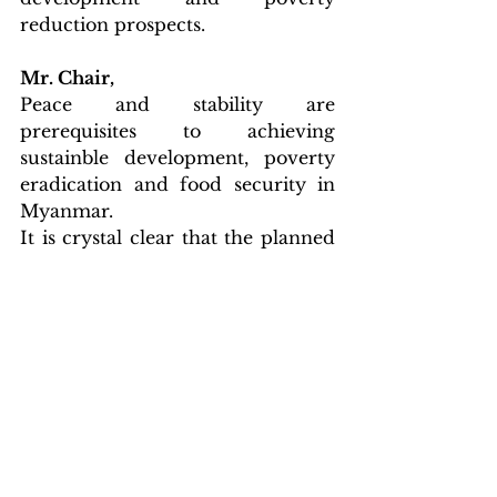
reduction prospects.
Mr. Chair,
Peace and stability are 
prerequisites to achieving 
sustainble development, poverty 
eradication and food security in 
Myanmar.
It is crystal clear that the planned 
sham, scam election by the 
military junta will only perpetuate 
more violence and instability in 
the country, further 
compounding poverty and food 
insecurity among the most 
vulnerable.
Therefore, I appeal to the 
international community to reject 