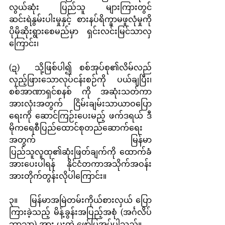
လွယ်ဆုံး ပြည်သူ များကြားတွင် 
ဆင်းရဲနွမ်းပါးမှုနှင့် စားနပ်ရိက္ခာမဖူလုံမှုကို 
ပိုမိုဆိုးရွားစေမည်မှာ ရှင်းလင်းမြင်သာလှ
ကြောင်း၊
(ဍ)	သို့ဖြစ်ပါ၍ စစ်အုပ်စု၏လိမ်လည်
လှည့်ဖြားသောလုပ်ငန်းစဉ်ကို ပယ်ချပြီး၊ 
စစ်အာဏာရှင်စနစ် ကို အဆုံးသတ်ကာ 
အားလုံးအတွက် ငြိမ်းချမ်းသာယာဝပြော
ရေးကို ဆောင်ကြဉ်းပေးမည့် ဖက်ဒရယ် ဒီ
မိုကရေစီပြည်ထောင်စုတည်ဆောက်ရေး
အတွက် မြန်မာ
ပြည်သူလူထု၏ဆုံးဖြတ်ချက်ကို ထောက်ခံ 
အားပေးပါရန် နိုင်ငံတကာအသိုက်အဝန်း
အားတိုက်တွန်းလိုပါကြောင်း။
၃။	မြန်မာအမြဲတမ်းကိုယ်စားလှယ် ပြော
ကြားခဲ့သည့် မိန့်ခွန်းအပြည့်အစုံ (အင်္ဂလိပ်
ဘာသာ) အား ပူးတွဲ ဖော်ပြအပ်ပါသည်။