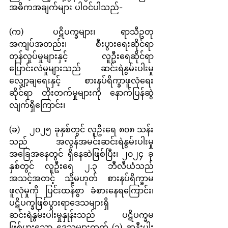
အဓိကအချက်များ ပါဝင်ပါသည်-
(က)	ပဋိပက္ခများ၊ ရာသီဥတု
အကျပ်အတည်း၊ စီးပွားရေးဆိုင်ရာ 
တုန်လှုပ်မှုများနှင့် လူဦးရေဆိုင်ရာ 
ပြောင်းလဲမှုများသည် ဆင်းရဲနွမ်းပါးမှု
လျှော့ချရေးနှင့် စားနပ်ရိက္ခာဖူလုံရေး
ဆိုင်ရာ တိုးတက်မှုများကို နောက်ပြန်ဆွဲ
လျက်ရှိကြောင်း၊
(ခ)	၂၀၂၅ ခုနှစ်တွင် လူဦးရေ ၈၀၈ သန်း
သည် အလွန်အမင်းဆင်းရဲနွမ်းပါးမှု
အခြေအနေတွင် ရှိနေဆဲဖြစ်ပြီး၊ ၂၀၂၄ ခု
နှစ်တွင် လူဦးရေ ၂.၃ ဘီလီယံသည် 
အသင့်အတင့် သို့မဟုတ် စားနပ်ရိက္ခာမ
ဖူလုံမှုကို ပြင်းထန်စွာ ခံစားနေရကြောင်း၊ 
ပဋိပက္ခဖြစ်ပွားရာဒေသများရှိ 
ဆင်းရဲနွမ်းပါးမှုနှုန်းသည် ပဋိပက္ခမ
ဖြစ်ပွားသော ဒေသများထက် (၃) ဆနီးပါး 