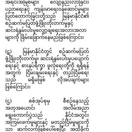
အရင်းအမြစ်များ လျော့နည်းလာခြင်း၊ 
ပညာရေးနှင့် ကျန်းမာရေးဝန်ဆောင်မှုများ 
ပြတ်တောက်ခြင်းတို့သည် မြန်မာနိုင်ငံ၏ 
စဉ်ဆက်မပြတ်ဖွံ့ဖြိုးတိုးတက်မှုနှင့် 
ဆင်းရဲနွမ်းပါးမှုလျှော့ချရေးအလားအလာ
များကို ခြိမ်းခြောက်နေမည်ဖြစ်ကြောင်း၊
(ဋ)	မြန်မာနိုင်ငံတွင် စဉ်ဆက်မပြတ်
ဖွံ့ဖြိုးတိုးတက်မှု၊ ဆင်းရဲနွမ်းပါးမှုပပျောက်
ရေးနှင့် စားနပ်ရိက္ခာ ဖူလုံရေးတို့ကို ရရှိရန်
အတွက် ငြိမ်းချမ်းရေးနှင့် တည်ငြိမ်ရေး
သည် မရှိမဖြစ် လိုအပ်ချက်များ 
ဖြစ်ကြောင်း၊
(ဌ)	စစ်အုပ်စုမှ စီစဉ်နေသည့် 
အတုအယောင်၊ အလိမ်အညာ
ရွေးကောက်ပွဲသည် နိုင်ငံအတွင်း 
အကြမ်းဖက်မှုများနှင့် မတည်ငြိမ်မှုများကို
သာ ဆက်လက်ဖြစ်ပေါ်စေပြီး အထိခိုက်