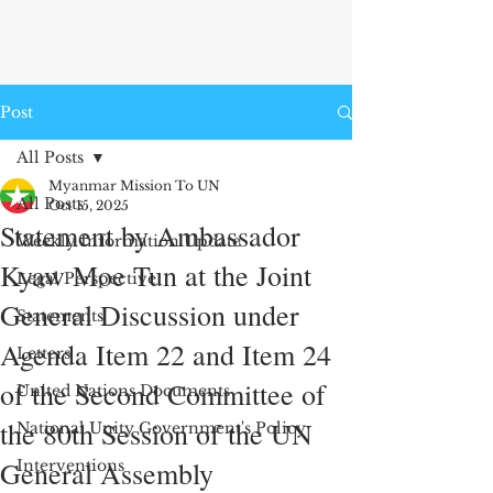
Post
All Posts
Myanmar Mission To UN
All Posts
Oct 15, 2025
Statement by Ambassador
Weekly Information Update
Kyaw Moe Tun at the Joint
Legal Perspective
General Discussion under
Statements
Agenda Item 22 and Item 24
Letters
of the Second Committee of
United Nations Documents
the 80th Session of the UN
National Unity Government's Policy
General Assembly
Interventions