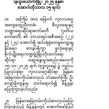
(နယူးယောက်မြို့၊ ၂၀၂၅ ခုနှစ်၊ 
အောက်တိုဘာလ ၁၅ ရက်)
၁။	အကြိမ် (၈၀) မြောက် ကုလသမဂ္ဂ
အထွေထွေညီလာခံ၊ စီးပွားရေးနှင့် 
ဘဏ္ဍာရေးဆိုင်ရာကော်မတီ (ဒုတိယ
ကော်မတီ) ၏ ဘာသာရပ်အစီအစဉ် (၂၂) 
နှင့် (၂၄) အောက်ရှိ ဆင်းရဲမွဲတေမှုလျော့ချ
နိုင်ရေး၊ စားနပ်ရိက္ခာ ဖူလုံရေးနှင့် 
စိုက်ပျိုးရေးကဏ္ဍဖွံ့ဖြိုးတိုးတက်ရေး
ဆိုင်ရာ ဆွေးနွေးမှုအစည်းအဝေးကို 
၁၅-၁၀-၂၀၂၅ ရက် (ဗုဒ္ဓဟူးနေ့) ၌ ကျင်းပ
ပြုလုပ်ခဲ့ရာ ကုလသမဂ္ဂဆိုင်ရာ မြန်မာ
အမြဲတမ်းကိုယ်စားလှယ် သံအမတ်ကြီး ဦး
ကျော်မိုးထွန်းမှ တက်ရောက်၍ မိန့်ခွန်း
ပြောကြားခဲ့ပါသည်။
၂။	မြန်မာအမြဲတမ်းကိုယ်စားလှယ်ပြော
ကြားခဲ့သည့် မိန့်ခွန်းတွင် အောက်ဖော်ပြပါ