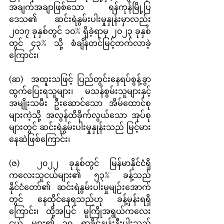
အချက်အချာဖြစ်သော ရန်ကုန်မြို့ပြ
ဒေသ၏ ဆင်းရဲနွမ်းပါးမှုနှုန်းမှာလည်း 
၂၀၁၇ ခုနှစ်တွင် ၁၀% ရှိခဲ့ရာမှ ၂၀၂၃ ခုနှစ်
တွင် ၄၃% သို့ စံချိန်တင်မြင့်တက်လာခဲ့
ကြောင်း၊
(ဆ)	အထူးသဖြင့် ပြည်တွင်းနေရပ်စွန့်ခွာ
ထွက်ပြေးရသူများ၊ မသန်စွမ်းသူများနှင့် 
အမျိုးသမီး ဦးဆောင်သော အိမ်ထောင်စု
များကဲ့သို့ အလွန်ထိခိုက်လွယ်သော အုပ်စု
များတွင် ဆင်းရဲနွမ်းပါးမှုနှုန်းသည် မြင့်မား
နေဆဲဖြစ်ကြောင်း၊
(ဇ)	၂၀၂၂ ခုနှစ်တွင် မြန်မာနိုင်ငံရှိ
ကလေးသူငယ်များ၏ ၅၃% ခန့်သည် 
နိုင်ငံတော်၏ ဆင်းရဲနွမ်းပါးမှုမျဉ်းအောက်
တွင် နေထိုင်နေရသည်ဟု ခန့်မှန်းရရှိ
ကြောင်း၊ ထို့အပြင် မူကြိုအရွယ်ကလေး
ငယ် များ၏ ၃၀ ရာခိုင်နှုန်းနီးပါးသည် 