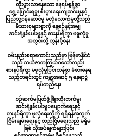
တိုးပွားလာနေသော နေရပ်စွန့်ခွာ 
ရွှေ့ပြောင်းရမှု၊ စီးပွားရေးကျဆင်းမှုနှင့် 
ပြည်သူ့ဝန်ဆောင်မှု မလုံလောက်မှုတို့သည် 
မိသားစုများစွာကို နေ့စဉ်နှင့်အမျှ 
ဆင်းရဲနွမ်းပါးမှုနှင့် စားနပ်ရိက္ခာ မဖူလုံမှု
အတွင်းသို့ တွန်းပို့နေ၊
ဝမ်းနည်းစရာကောင်းသည်မှာ မြန်မာနိုင်ငံ
သည် သယံဇာတကြွယ်ဝသော်လည်း 
စားနပ်ရိက္ခာ မဖူလုံမှုပြင်းထန်စွာ ခံစားနေရ
သည့်စာရင်းတွင် ကမ္ဘာ့အဆင့် ၅ နေရာ၌ 
ရပ်တည်နေ၊
စဉ်ဆက်မပြတ်ဖွံ့ဖြိုးတိုးတက်မှု၊ 
ဆင်းရဲနွမ်းပါးမှုပပျောက်ရေးနှင့် 
စားနပ်ရိက္ခာ ဖူလုံရေးတို့ကို ရရှိရန်အတွက် 
ငြိမ်းချမ်းရေးနှင့် တည်ငြိမ်ရေးသည် မရှိမ
ဖြစ် လိုအပ်ချက်များဖြစ်၊
စစ်အာဏာရှင်အဖွဲ့မှ စီစဉ်နေသည့် 