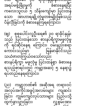
အရပ်မဖွံ့ဖြိုးမှုကို ခံစားနေရပြီး 
ကလေးသူငယ် ၅ သိန်းကျော်မှာ ပြင်းထန်
သော အာဟာရချို့တဲ့မှုတစ်မျိုးဖြစ်သည့် 
ပိန်လှီခြင်းကို ခံစားနေကြရကြောင်း၊
(ဈ)	စုစုပေါင်းလူဦးရေ၏ ၃၀ ရာခိုင်နှုန်း
သည် ပြင်းထန်သော စားနပ်ရိက္ခာမဖူလုံမှု
ကို ရင်ဆိုင်နေရ ကြောင်း၊ ဝမ်းနည်းစရာ
ကောင်းသည်မှာ မြန်မာနိုင်ငံသည်
သယံဇာတကြွယ်ဝသော်လည်း 
စားနပ်ရိက္ခာ မဖူလုံမှု ပြင်းထန်စွာ ခံစားနေ
ရသည့်စာရင်းတွင် ကမ္ဘာ့အဆင့် ၅ နေရာ၌ 
ရပ်တည်နေရကြောင်း၊
(ည)	ကမ္ဘာ့ဘဏ်၏ အဆိုအရ တရားဝင်
အလုပ်အကိုင်အခွင့်အလမ်းများ ကျဆင်း
ခြင်း၊ ကျွမ်းကျင်လုပ်သားများ ပြည်ပသို့
ထွက်ခွာသွားခြင်း၊ လူ့စွမ်းအား