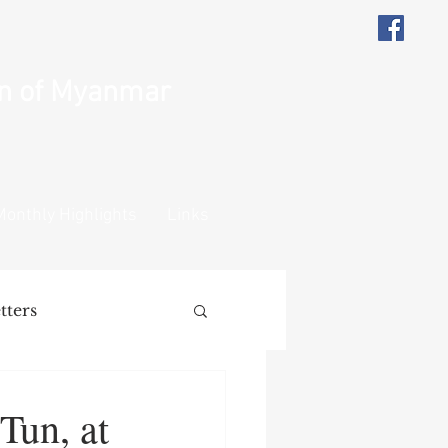
on of Myanmar
Monthly Highlights
Links
tters
ions
Remarks
Tun, at