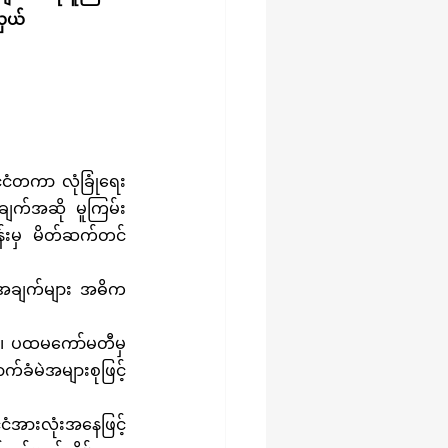
ှယ် 
ျက်အဆို မူကြမ်း
န်းမှ မိတ်ဆက်တင်
်ခံမဲအများစုဖြင့် 