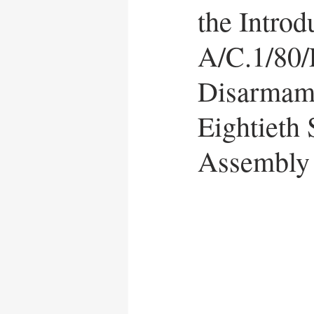
the Introd
News Release
UN Care
A/C.1/80/
Disarmame
Eightieth
Assembly