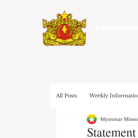
Permanent 
Home
About My
All Posts
Weekly Informatio
Myanmar Missio
United Nations Documents
Statement