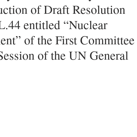
uction of Draft Resolution
ers
Worldwide News
Note
L.44 entitled “Nuclear
nt” of the First Committee 
 Session of the UN General