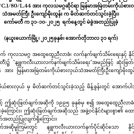
C.1/80/L.44 အား ကုလသမဂ္ဂဆိုင်ရာ မြန်မာအမြဲတမ်းကိုယ်စားလ
သံအမတ်ကြီး ဦးကျော်မိုးထွန်း က မိတ်ဆက်တင်သွင်းခဲ့ပြီး၊ 
ကော်မတီ က ၃၁-၁၀-၂၀၂၅  ရက်နေ့တွင် မဲခွဲအတည်ပြုခဲ့
(နယူးယောက်မြို့၊ ၂၀၂၅ခုနှစ်၊ အောက်တိုဘာလ ၃၁ ရက်)
)၌ "နျူကလီးယားလက်နက်ဖျက်သိမ်းရေး"အမည်ဖြင့် ဆုံးဖြတ်ခ
 အား မြန်မာအမြဲတမ်းကိုယ်စားလှယ်သံအမတ်ကြီးဦးကျော်မိုးထွ
းခဲ့ကြောင်း၊ ဤဆုံးဖြတ်ချက်အဆိုသည် အဖွဲ့ဝင်နိုင်ငံများစွာ၏ ထောက
လက်အတည်ပြုလျက်ရှိကြောင်း၊