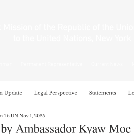
Mission of the Republic of the Uni
to the United Nations, New York
anmar
Permanent Representative
Current News
n Update
Legal Perspective
Statements
Le
n To UN
Nov 1, 2025
National Unity Government's Policy
Intervent
 by Ambassador Kyaw Moe 