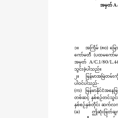
အမှတ် A/
၁။	အကြိမ် (၈၀) မြောက် ကုလသမဂ္ဂ အထွေထွေညီလာခံ၊ လက်နက်ဖျက်သိမ်းရေးနှင့် နိုင်ငံတကာ လုံခြုံရေး
ကော်မတီ (ပထမကော်မတီ
အမှတ် A/C.1/80/L.44
သွင်းခဲ့ပါသည်။
၂။	မြန်မာအမြဲတမ်းကိုယ်စားလှယ် မှ မိတ်ဆက်တင်သွင်းခဲ့သည့် မိန့်ခွန်းတွင် အောက်ပါအချက်များ အဓိက 
ပါဝင်ပါသည်-
(က)	မြန်မာနိုင်ငံအနေဖြင့် ဤဆုံးဖြတ်ချက်အဆိုကို ၁၉၉၅ ခုနှစ်မှ စ၍ အထွေထွေညီလာခံ၊ ပထမကော်မတီမှ 
တစ်ဆင့် နှစ်စဉ်တင်သွင်
နှစ်စဉ်နှစ်တိုင်း ဆက်
(ခ)	ဤဆုံးဖြတ်ချက်အဆိုမူကြမ်းတွင် နျူကလီးယားလက်နက်ပိုင်ဆိုင်သော နိုင်ငံအားလုံးအနေဖြင့် 