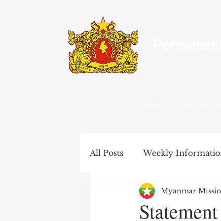
Permanent 
Home
About My
All Posts
Weekly Informatio
Myanmar Missio
United Nations Documents
Statement