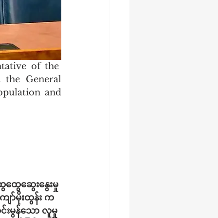
tive of the  
 the General 
pulation and 
ေထွေဆွေးနွေးမှု 
ာ်မိုးထွန်း က
းမွန်သော လူမှု