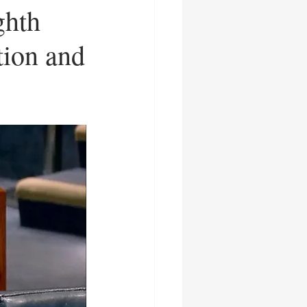
ghth
tion and