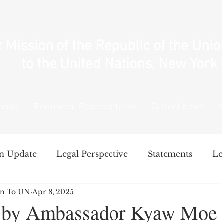
Mission of the Republic of the Uni
to the United Nations, New York
anmar
Permanent Representative
Current News
n Update
Legal Perspective
Statements
Le
n To UN
Apr 8, 2025
National Unity Government's Policy
Intervent
 by Ambassador Kyaw Moe 