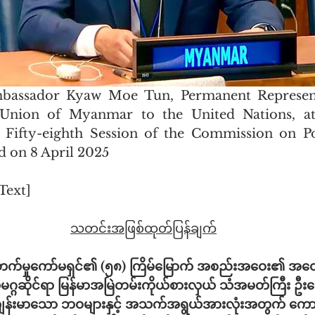
bassador Kyaw Moe Tun, Permanent Representa
 Union of Myanmar to the United Nations, at
e Fifty-eighth Session of the Commission on Po
 on 8 April 2025
Text]
သတင်းအဖြစ်ထုတ်ပြန်ချက်
ုးတိုးတက်မှုကော်မရှင်၏ (၅၈) ကြိမ်မြောက် အစည်းအဝေး၏ အထွ
ဆိုင်ရာ မြန်မာအမြဲတမ်းကိုယ်စားလှယ် သံအမတ်ကြီး ဦးကျေ
ွင် ကျန်းမာသော ဘဝများနှင့် အသက်အရွယ်အားလုံးအတွက် ကောင်