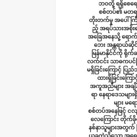
ဘဝတို့ ရရှိစေရေ
စစ်တပ်၏ မတရား စ
တိုးတက်မှု အပေါ်ကြ
ည့် အရပ်သားအစိုးရလ
အခြေအနေသို့ ရောက်ရှိ
ဘေး အန္တရာယ်ဆိုင်
မြန်မာနိုင်ငံကို ရို
လက်ငင်း သာဓကပင်ဖြစ
မရှိခြင်းကြောင့် ပြည်
ထားရှိခြင်းကြော
အကူအညီများ အချိန်မီ 
ရာ နေရာဒေသများရှ
များ မရော
စစ်တပ်အနေဖြင့် ငလ
လေကြောင်း တိုက်ခိ
နစ်နာသူများအတွက် ပ
ယခုကဲ့သို့သော အရေး