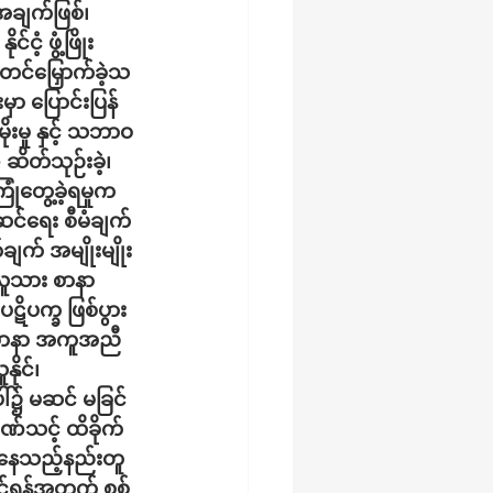
အချက်ဖြစ်၊ 
့ ဖွံ့ဖြိုး
တင်မြှောက်ခဲ့သ
ှာ ပြောင်းပြန်
ုးမှု နှင့် သဘာဝ
ဆိတ်သုဉ်းခဲ့၊
ြုံတွေ့ခဲ့ရမှုက 
်ရေး စီမံချက် 
ချက် အမျိုးမျိုး 
လူသား စာနာ 
ပဋိပက္ခ ဖြစ်ပွား
 စာနာ အကူအညီ
ိုင်၊
်၌ မဆင် မခြင် 
်သင့် ထိခိုက်
ပ်နေသည့်နည်းတူ 
င်ရန်အတွက် စစ်