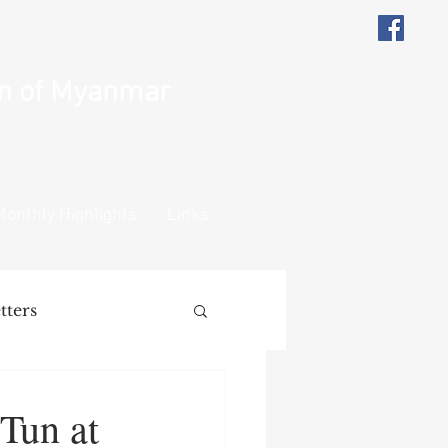
on of Myanmar
Monthly Highlights
Links
tters
ions
Remarks
Tun at