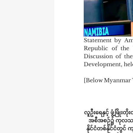
Statement by Am
Republic of the
Discussion of th
Development, held
[Below Myanmar 
လူဦးရေနှင့် ဖွံ့ဖြိ
အစီအစဉ်၌ ကုလသမဂ္ဂ
နိုင်ငံတစ်နိုင်ငံတ