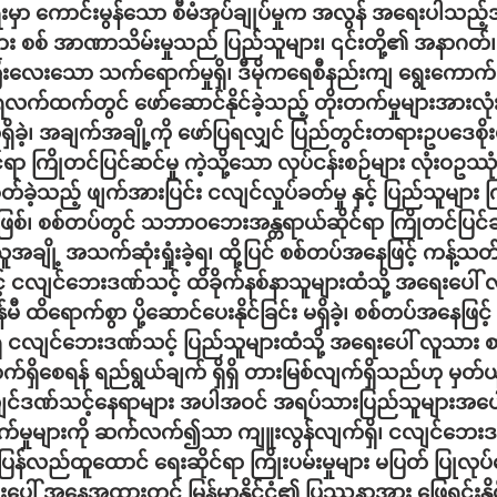
းမှာ ကောင်းမွန်သော စီမံအုပ်ချုပ်မှုက အလွန် အရေးပါသည့်
စ် အာဏာသိမ်းမှုသည် ပြည်သူများ၊ ၎င်းတို့၏ အနာဂတ်၊ နိုင်ငံ
ီးလေးသော သက်ရောက်မှုရှိ၊ ဒီမိုကရေစီနည်းကျ ရွေးကောက်
က်ထက်တွင် ဖော်ဆောင်နိုင်ခဲ့သည့် တိုးတက်မှုများအားလုံးမ
ခဲ့၊ အချက်အချို့ကို ဖော်ပြရလျှင် ပြည်တွင်းတရားဥပဒေစိုးမိ
ရာ ကြိုတင်ပြင်ဆင်မှု ကဲ့သို့သော လုပ်ငန်းစဉ်များ လုံးဝဥဿုံ 
က်ခတ်ခဲ့သည့် ဖျက်အားပြင်း ငလျင်လှုပ်ခတ်မှု နှင့် ပြည်သူများ က
်၊ စစ်တပ်တွင် သဘာဝဘေးအန္တရာယ်ဆိုင်ရာ ကြိုတင်ပြင်ဆင
သူအချို့ အသက်ဆုံးရှုံးခဲ့ရ၊ ထို့ပြင် စစ်တပ်အနေဖြင့် ကန့်သတ်
င့် ငလျင်ဘေးဒဏ်သင့် ထိခိုက်နစ်နာသူများထံသို့ အရေးပေါ် 
ထိရောက်စွာ ပို့ဆောင်ပေးနိုင်ခြင်း မရှိခဲ့၊ စစ်တပ်အနေဖြင့် 
ိ ငလျင်ဘေးဒဏ်သင့် ပြည်သူများထံသို့ အရေးပေါ် လူသား
က်ရှိစေရန် ရည်ရွယ်ချက် ရှိရှိ တားမြစ်လျက်ရှိသည်ဟု မှတ်ယူန
ျင်ဒဏ်သင့်နေရာများ အပါအဝင် အရပ်သားပြည်သူများအပေါ
ုက်မှုများကို ဆက်လက်၍သာ ကျူးလွန်လျက်ရှိ၊ ငလျင်ဘေးဒဏ
ြန်လည်ထူထောင် ရေးဆိုင်ရာ ကြိုးပမ်းမှုများ မပြတ် ပြုလု
ပေါ် အနေအထားတွင် မြန်မာနိုင်ငံ၏ ပြဿနာအား ဖြေရှင်းနို