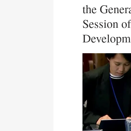
the Genera
News Release
UN Care
Session o
Developm