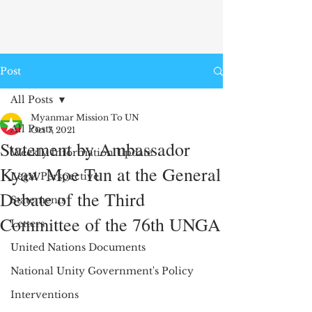
Post
All Posts
Myanmar Mission To UN
All Posts
Oct 7, 2021
Statement by Ambassador
Weekly Information Update
Kyaw Moe Tun at the General
Legal Perspective
Debate of the Third
Statements
Committee of the 76th UNGA
Letters
United Nations Documents
National Unity Government's Policy
Interventions