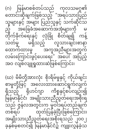
(ဂ) မြန်မာစစ်တပ်သည် ကုလသမဂ္ဂ၏ 
တောင်းဆိုချက်ဖြစ်သည့် “အရပ်သားပြည်
သူများနှင့် အများ ပြည်သူနှင့် သက်ဆိုင်သ
ည့် အခြေခံအဆောက်အအုံများကို မ
တိုက်ခိုက်ရေးနှင့် လုံခြုံ စိတ်ချ၍ ကန့်
သတ်မှု မရှိသည့် လူသားချင်းစာနာ
ထောက်ထားမှု အကူအညီများအတွက် 
လမ်းကြောင်းဖွင့်ပေးရေး” အပေါ် အပြည့် 
အဝ လျစ်လျူရှုထားဆဲဖြစ်ကြောင်း၊ 
(ဃ) မိမိတို့အားလုံး စိုးရိမ်မှုနှင့် ကိုယ်ချင်း
စာမှုတို့ဖြင့် အလေးထားဆောင်ရွက်လျက်
ရှိသည့် ရိုဟင်ဂျာ ကိစ္စနှင့်စပ်လျဉ်း၍ 
မြန်မာနိုင်ငံ၊ အမျိုးသားညီညွတ်ရေးအစိုးရ
သည် ဇွန်လအတွင်းက မူဝါဒရပ်တည်ချက် 
တစ်ရပ် ထုတ်ပြန်ခဲ့ပြီးဖြစ်ကြောင်း၊ 
အမျိုးသားညီညွတ်ရေးအစိုးရသည် ၂၀၀၂ 
ခုနှစ်မှစတင်၍ မြန်မာနိုင်ငံ၌ ကျူးလွန်ခဲ့သ