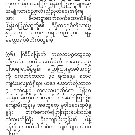
ကုလသမဂ္ဂအနေဖြင့် မြန်မာပြည်သူများနှင့် 
အမျိုးသားစည်းလုံးညီညွတ်ရေးအစိုးရ
အား ခိုင်မာစွာဆက်လက်ထောက်ခံ၍ 
မြန်မာပြည်သူတို့၏ ဒီမိုကရေစီလိုလားမှု
နှင့်အတူ ဆက်လက်ရပ်တည်သွား ရန် 
မေတ္တာရပ်ခံတိုက်တွန်းခဲ့။
(၇၆) ကြိမ်မြောက် ကုလသမဂ္ဂထွေထွေ
ညီလာခံ၊ တတိယကော်မတီ အထွေထွေမူ
ဝါဒရေးရာမိန့်ခွန်း ပြောကြားမှုအစီအစဉ်
ကို စက်တင်ဘာလ ၃၀ ရက်နေ့မှ စတင်
ကျင်းပလျက်ရှိရာ၊ ယနေ့ အောက်တိုဘာလ 
၄ ရက်နေ့၌ ကုလသမဂ္ဂဆိုင်ရာ မြန်မာ
အမြဲတမ်းကိုယ်စားလှယ် သံအမတ်ကြီး ဦး
ကျော်မိုးထွန်းမှ အထွေထွေ မူဝါဒရေးရာမိန့်
ခွန်း တက်ရောက်ပြောကြားခဲ့ပါသည်။ 
သံအမတ်ကြီး ဦးကျော်မိုးထွန်း၏ မိန့်
ခွန်း၌ အောက်ပါ အဓိကအချက်များ ပါဝင်
ပါသည်-