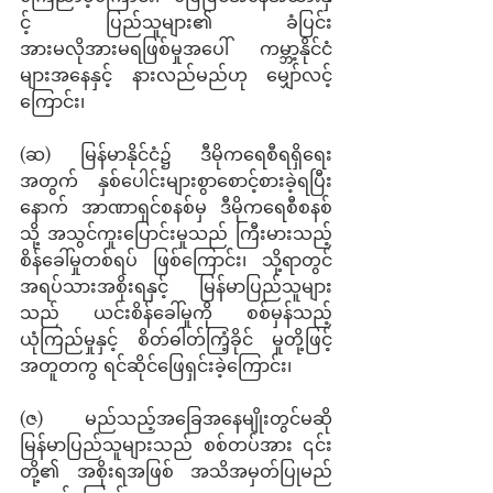
င့် ပြည်သူများ၏ ခံပြင်း
အားမလိုအားမရဖြစ်မှုအပေါ်  ကမ္ဘာ့နိုင်ငံ
များအနေနှင့် နားလည်မည်ဟု မျှော်လင့် 
ကြောင်း၊ 
(ဆ) မြန်မာနိုင်ငံ၌ ဒီမိုကရေစီရရှိရေး
အတွက် နှစ်ပေါင်းများစွာစောင့်စားခဲ့ရပြီး
နောက် အာဏာရှင်စနစ်မှ ဒီမိုကရေစီစနစ်
သို့ အသွင်ကူးပြောင်းမှုသည် ကြီးမားသည့်
စိန်ခေါ်မှုတစ်ရပ် ဖြစ်ကြောင်း၊ သို့ရာတွင် 
အရပ်သားအစိုးရနှင့် မြန်မာပြည်သူများ
သည် ယင်းစိန်ခေါ်မှုကို စစ်မှန်သည့် 
ယုံကြည်မှုနှင့် စိတ်ဓါတ်ကြံ့ခိုင် မှုတို့ဖြင့် 
အတူတကွ ရင်ဆိုင်ဖြေရှင်းခဲ့ကြောင်း၊ 
(ဇ) မည်သည့်အခြေအနေမျိုးတွင်မဆို 
မြန်မာပြည်သူများသည် စစ်တပ်အား ၎င်း
တို့၏ အစိုးရအဖြစ် အသိအမှတ်ပြုမည်