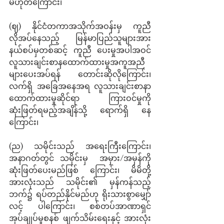
မဟုတ်ကြောင်း၊
(ဈ) နိုင်ငံတကာအသိုက်အဝန်းမှ ကူညီ
လိုအပ်နေသည့် မြန်မာပြည်သူများအား 
နယ်စပ်မှတစ်ဆင့် ကူညီ ပေးမှုအပါအဝင် 
လူသားချင်းစာနထောက်ထားမှုအကူအညီ
များပေးအပ်ရန် တောင်းဆိုလိုကြောင်း၊  
လက်ရှိ အခြေအနေအရ လူသားချင်းစာနာ
ထောက်ထားမှုဆိုင်ရာ ကြားဝင်မှုကို 
ဆုံးဖြတ်ရမည့်အချိန်သို့ ရောက်ရှိ နေ
ကြောင်း၊ 
(ည) သမိုင်းသည် အရေးကြီးကြောင်း၊ 
အနာဂတ်တွင် သမိုင်းမှ  အမှား/အမှန်ကို 
ဆုံးဖြတ်ပေးမည်ဖြစ် ကြောင်း၊ မိမိတို့
အားလုံးသည် သမိုင်း၏ မှန်ကန်သည့်
ဘက်၌ ရပ်တည်နိုင်မည်ဟု ရိုးသားစွာမျှော်
လင့် ပါကြောင်း၊ စစ်တပ်အာဏာရှင်
အုပ်ချုပ်မှုစနစ် ဖျက်သိမ်းရေးနှင့် အားလုံး