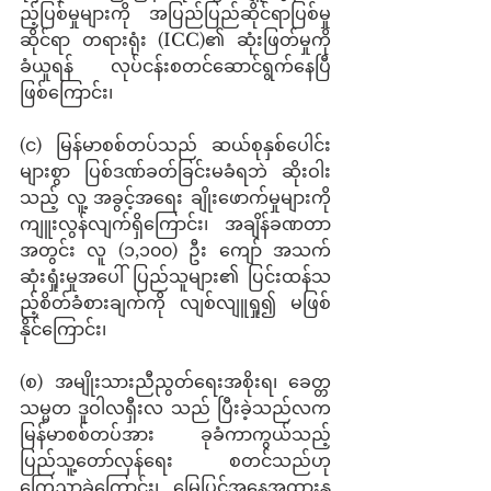
ည့်ပြစ်မှုများကို အပြည်ပြည်ဆိုင်ရာပြစ်မှု
ဆိုင်ရာ တရားရုံး (ICC)၏ ဆုံးဖြတ်မှုကို 
ခံယူရန် လုပ်ငန်းစတင်ဆောင်ရွက်နေပြီ
ဖြစ်ကြောင်း၊
(င) မြန်မာစစ်တပ်သည် ဆယ်စုနှစ်ပေါင်း
များစွာ ပြစ်ဒဏ်ခတ်ခြင်းမခံရဘဲ ဆိုးဝါး
သည့် လူ့ အခွင့်အရေး ချိုးဖောက်မှုများကို 
ကျူးလွန်လျက်ရှိကြောင်း၊ အချိန်ခဏတာ
အတွင်း လူ (၁,၁၀၀) ဦး ကျော် အသက် 
ဆုံးရှုံးမှုအပေါ် ပြည်သူများ၏ ပြင်းထန်သ
ည့်စိတ်ခံစားချက်ကို လျစ်လျူရှု၍ မဖြစ်
နိုင်ကြောင်း၊ 
(စ) အမျိုးသားညီညွတ်ရေးအစိုးရ၊ ခေတ္တ
သမ္မတ ဒူဝါလရှီးလ သည် ပြီးခဲ့သည်လက 
မြန်မာစစ်တပ်အား ခုခံကာကွယ်သည့် 
ပြည်သူ့တော်လှန်ရေး စတင်သည်ဟု 
ကြေညာခဲ့ကြောင်း၊ မြေပြင်အနေအထားနှ