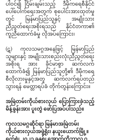
ပါဝင်၍ ငြိမ်းချမ်းသည့်  ဒီမိုကရေစီနိုင်ငံ 
ပေါ်ပေါက်ရေးအတွက် စုပေါင်းအားထုတ်မှု
တွင် မြန်မာပြည်သူနှင့် အမျိုးသား 
ညီညွတ်ရေးအစိုးရသည် နိုင်ငံတကာ၏ 
ကူညီထောက်ခံမှု လိုအပ်ကြောင်း၊
(ဋ) ကုလသမဂ္ဂအနေဖြင့် မြန်မာပြည်
သူများနှင့် အမျိုးသားစည်းလုံးညီညွတ်ရေး
အစိုးရ အား ခိုင်မာစွာ ဆက်လက် 
ထောက်ခံ၍ မြန်မာပြည်သူတို့၏ ဒီမိုကရေ
စီလိုလားမှုနှင့်အတူ ဆက်လက်ရပ်တည်
သွားရန် မေတ္တာရပ်ခံ တိုက်တွန်းကြောင်း။
အမြဲတမ်းကိုယ်စားလှယ် ပြောကြားခဲ့သည့် 
မိန့်ခွန်းအား ပူးတွဲ ဖော်ပြအပ်ပါသည်။
ကုလသမဂ္ဂဆိုင်ရာ မြန်မာအမြဲတမ်း
ကိုယ်စားလှယ်အဖွဲ့ရုံး၊ နယူးယောက်မြို့။
ရက်စွဲ၊ ၂၀၂၁ ခုနှစ်၊ အောက်တိုဘာလ ၇ 