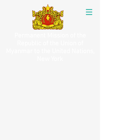
Permanent Mission of the
Republic of the Union of
Myanmar to the United Nations,
New York