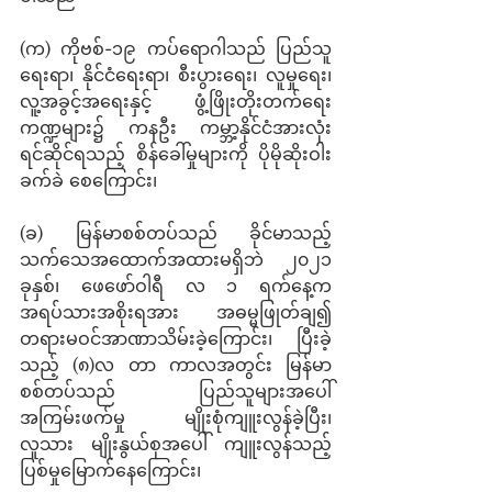
(က) ကိုဗစ်-၁၉ ကပ်ရောဂါသည် ပြည်သူ
ရေးရာ၊ နိုင်ငံရေးရာ၊ စီးပွားရေး၊ လူမှုရေး၊ 
လူ့အခွင့်အရေးနှင့် ဖွံ့ဖြိုးတိုးတက်ရေး
ကဏ္ဍများ၌ ကနဦး ကမ္ဘာ့နိုင်ငံအားလုံး
ရင်ဆိုင်ရသည့် စိန်ခေါ်မှုများကို ပိုမိုဆိုးဝါး
ခက်ခဲ စေကြောင်း၊ 
(ခ) မြန်မာစစ်တပ်သည် ခိုင်မာသည့်
သက်သေအထောက်အထားမရှိဘဲ ၂၀၂၁ 
ခုနှစ်၊ ဖေဖော်ဝါရီ လ ၁ ရက်နေ့က 
အရပ်သားအစိုးရအား အဓမ္မဖြုတ်ချ၍ 
တရားမဝင်အာဏာသိမ်းခဲ့ကြောင်း၊ ပြီးခဲ့
သည့် (၈)လ တာ ကာလအတွင်း မြန်မာ
စစ်တပ်သည် ပြည်သူများအပေါ် 
အကြမ်းဖက်မှု မျိုးစုံကျူးလွန်ခဲ့ပြီး၊ 
လူသား မျိုးနွယ်စုအပေါ် ကျူးလွန်သည့် 
ပြစ်မှုမြောက်နေကြောင်း၊ 