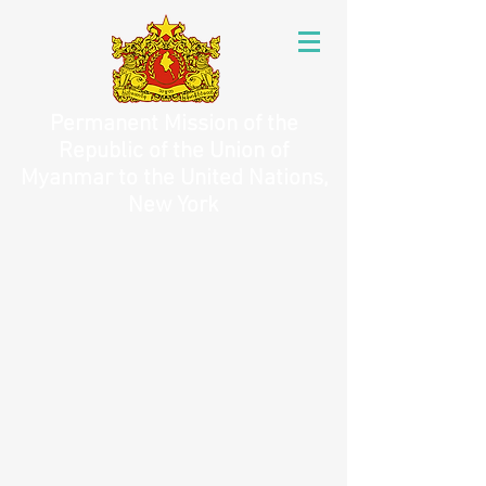
Permanent Mission of the
Republic of the Union of
Myanmar to the United Nations,
New York