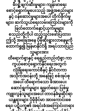
မီးရှို့ဖျက်ဆီးမှုများ၊ ကျန်းမာရေး
စောင့်ရှောက်မှုပေးသည့် အဖွဲ့အစည်းများ
နှင့် ဝန်ဆောင်မှုများအပေါ် တိုက်ခိုက်မှု
များ၊ ဆက်သွယ်ရေးလမ်းကြောင်းများကို 
ဖြတ်တောက်နှောင့်ယှက်မှုများ 
စသည်တို့ကိုပါ ထည့်သွင်းဖော်ပြထား၊
ဤသို့ အခြေအနေ ပိုမိုဆိုးရွားလာနေမှုကို 
ထောက်ရှု၍ မြန်မာနိုင်ငံရှိ အရပ်သားပြည်
သူများအား 
ထိရောက်စွာနှင့် ရေရှည်တည်တံ့စွာ ကာ
ကွယ်စောင့်ရှောက်နိုင်ရေးအတွက် 
လုံခြုံရေးကောင်စီနှင့် နိုင်ငံတကာ
အသိုက်အဝန်းတို့ အနေဖြင့် စစ်အုပ်စု
အပေါ် ထိရောက်သော ဖိအားပေး
ဆောင်ရွက်မှုများ ချမှတ်ရေး၊ ပြစ်မှု
ကျူးလွန်သူများအပေါ် တာဝန်ခံမှုဆိုင်ရာ 
ယန္တရားများ ပိုမိုခိုင်မာ အားကောင်းစေ
ရေး၊ ပဋိပက္ခ၏ အရင်းခံအကြောင်းတရား