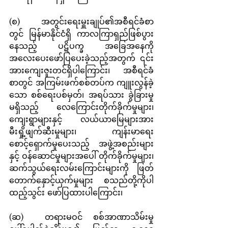
(စ)    အတွင်းရေးမှူးချုပ်၏အစီရင်ခံစာ
တွင် မြန်မာနိုင်ငံရှိ ကာလကြာရှည်ဖြစ်ပွား
နေသည့် ပဋိပက္ခ အခြေအနေကို 
အလေးပေးဖော်ပြပေးခဲ့သည့်အတွက် ၎င်း
အားကျေးဇူးတင်ရှိပါကြောင်း၊ အစီရင်ခံ 
စာတွင် အကြမ်းဖက်စစ်တပ်က ကျူးလွန်ခဲ့
သော စစ်ရေးပစ်မှတ်၊ အရပ်သား ခွဲခြားမှု
မရှိသည့် လေကြောင်းတိုက်ခိုက်မှုများ၊ 
ကျေးရွာများနှင့် လယ်ယာမြေများအား 
မီးရှို့ဖျက်ဆီးမှုများ၊ ကျန်းမာရေး 
စောင့်ရှောက်မှုပေးသည့် အဖွဲ့အစည်းများ
နှင့် ဝန်ဆောင်မှုများအပေါ် တိုက်ခိုက်မှုများ၊ 
ဆက်သွယ်ရေးလမ်းကြောင်းများကို ဖြတ်
တောက်နှောင့်ယှက်မှုများ စသည်တို့ကိုပါ 
ထည့်သွင်း ဖော်ပြထားပါကြောင်း၊
(ဆ)  တရားမဝင် စစ်အာဏာသိမ်းမှု 