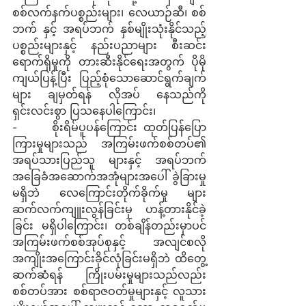
စစ်လက်နက်ပစ္စည်းများ၊ လေယာဉ်ဆီ၊ စစ်
ဘက် နှင့် အရပ်ဘက် နှစ်မျိုးသုံးနိုင်သည့် 
ပစ္စည်းများနှင့် နည်းပညာများ စီးဆင်း
ရောက်ရှိမှုကို တားဆီးနိုင်ရေးအတွက် ပိုမို
ကျယ်ပြန့်ပြီး ပြည့်စုံသောဆောင်ရွက်ချက်
များ ချမှတ်ရန် လိုအပ် နေသည်ကို 
ရှင်းလင်းစွာ ပြသနေပါကြောင်း၊
-      စိုးရိမ်ပူပန်ကြောင်း ထုတ်ပြန်ပြော
ကြားမှုများသည် အကြမ်းဖက်စစ်တပ်၏ 
အရပ်သားပြည်သူ များနှင့် အရပ်ဘက်
အခြေခံအဆောက်အအုံများအပေါ် ခွဲခြားမှု
မရှိဘဲ လေကြောင်းတိုက်ခိုက်မှု များ 
ဆက်လက်ကျူးလွန်ခြင်းမှ ဟန့်တားနိုင်ခဲ့
ခြင်း မရှိပါကြောင်း၊ တစ်ချိန်တည်းမှာပင် 
အကြမ်းဖက်စစ်အုပ်စုနှင့် အလျင်စလို 
အကျိုးအကြောင်းခိုင်လုံခြင်းမရှိဘဲ ထိတွေ့ 
ဆက်ဆံရန် ကြိုးပမ်းမှုများသည်လည်း 
စစ်တပ်အား စစ်ရာဇဝတ်မှုများနှင့် လူသား