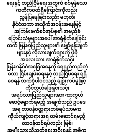
ရေးနှင့် တည်ငြိမ်ရေးအတွက် စစ်မှန်သော 
ကတိကဝတ်ရှိကြောင်းကိုလည်း 
ညွှန်ပြနေခြင်းလည်း မဟုတ်၊
နိုင်ငံတကာ အသိုက်အဝန်းအနေဖြင့် 
အကြမ်းဖက်စစ်အုပ်စု၏ အမည်ခံ
ပြောင်းလဲမှုများအပေါ် အာရုံစိုက်နေခြင်း
ထက် မြန်မာပြည်သူများ၏ မျှော်မှန်းချက်
များနှင့် လိုလားချက်များကို ပိုမို
အလေးထား အာရုံစိုက်သင့်၊
မြန်မာနိုင်ငံအခြေအနေကို ရေရှည်တည်တံ့
သော ငြိမ်းချမ်းရေးနှင့် တည်ငြိမ်ရေး ရရှိ
စေရန် ဘက်စုံပါဝင်သည့် ချဉ်းကပ်မှုဖြင့် 
ကိုင်တွယ်ဖြေရှင်းသင့်၊
အရပ်သားပြည်သူများအား ကာကွယ်
စောင့်ရှောက်ရမည့် အချက်သည် ဥပဒေ
အရ တာဝန်ဝတ္တရားတစ်ရပ်သာမက 
ကိုယ်ကျင့်တရားအရ ထမ်းဆောင်ရမည့် 
တာဝန်တစ်ရပ်လည်း ဖြစ်၊
အမျိုးသားညီညွတ်ရေးအစိုးရနှင့် အဓိက 