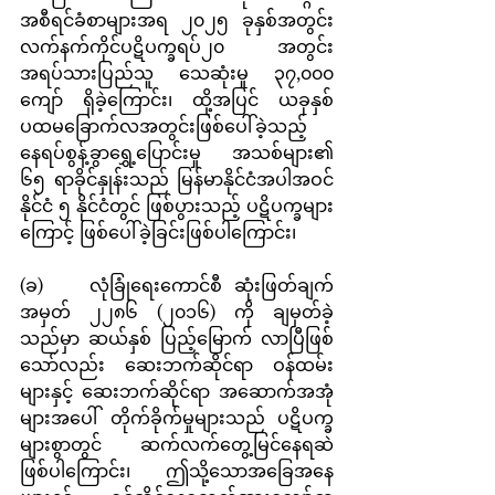
အစီရင်ခံစာများအရ ၂၀၂၅ ခုနှစ်အတွင်း 
လက်နက်ကိုင်ပဋိပက္ခရပ်၂၀ အတွင်း 
အရပ်သားပြည်သူ သေဆုံးမှု ၃၇,၀၀၀ 
ကျော် ရှိခဲ့ကြောင်း၊ ထို့အပြင် ယခုနှစ် 
ပထမခြောက်လအတွင်းဖြစ်ပေါ်ခဲ့သည့် 
နေရပ်စွန့်ခွာရွှေ့ပြောင်းမှု အသစ်များ၏ 
၆၅ ရာခိုင်နှုန်းသည် မြန်မာနိုင်ငံအပါအဝင် 
နိုင်ငံ ၅ နိုင်ငံတွင် ဖြစ်ပွားသည့် ပဋိပက္ခများ
ကြောင့် ဖြစ်ပေါ်ခဲ့ခြင်းဖြစ်ပါကြောင်း၊
(ခ)    လုံခြုံရေးကောင်စီ ဆုံးဖြတ်ချက်
အမှတ် ၂၂၈၆ (၂၀၁၆) ကို ချမှတ်ခဲ့
သည်မှာ ဆယ်နှစ် ပြည့်မြောက် လာပြီဖြစ်
သော်လည်း ဆေးဘက်ဆိုင်ရာ ဝန်ထမ်း
များနှင့် ဆေးဘက်ဆိုင်ရာ အဆောက်အအုံ
များအပေါ် တိုက်ခိုက်မှုများသည် ပဋိပက္ခ
များစွာတွင် ဆက်လက်တွေ့မြင်နေရဆဲ 
ဖြစ်ပါကြောင်း၊ ဤသို့သောအခြေအနေ