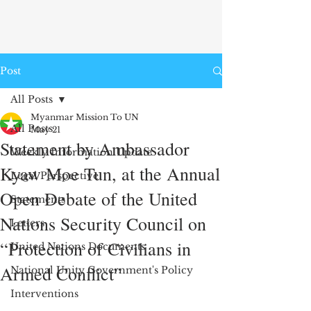
Post
All Posts
Myanmar Mission To UN
All Posts
May 21
Statement by Ambassador
Weekly Information Update
Kyaw Moe Tun, at the Annual
Legal Perspective
Open Debate of the United
Statements
Nations Security Council on
Letters
“Protection of Civilians in
United Nations Documents
Armed Conflict”
National Unity Government's Policy
Interventions