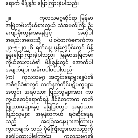
ရောက် မိန့်ခွန်း ပြောကြားခဲ့ပါသည်။
၂။         ကုလသမဂ္ဂဆိုင်ရာ မြန်မာ
အမြဲတမ်းကိုယ်စားလှယ် သံအမတ်ကြီး ဦး
ကျော်မိုးထွန်းအနေဖြင့် အဆိုပါ 
အစည်းအဝေးသို့ ပါဝင်တက်ရောက်ကာ 
၂၁-၅-၂၀၂၆ ရက်နေ့၊ မွန်းလွဲပိုင်းတွင် မိန့်
ခွန်းပြောကြားခဲ့ပါသည်။  မြန်မာအမြဲတမ်း
ကိုယ်စားလှယ်၏ မိန့်ခွန်းတွင် အောက်ပါ
အချက်များ အဓိကပါဝင်ပါသည်-
(က)  ကုလသမဂ္ဂ အတွင်းရေးမှူးချုပ်၏ 
အစီရင်ခံစာတွင် လက်နက်ကိုင်ပဋိပက္ခများ
အတွင်း အရပ်သား ပြည်သူများအား ကာ
ကွယ်စောင့်ရှောက်ရန် နိုင်ငံတကာက ကတိ
ပြုထားမှုများနှင့် မြေပြင်တွင် အရပ်သား
ပြည်သူများ အမှန်တကယ် ရင်ဆိုင်နေရ
သည့် အခြေအနေများအကြားမှ 
ကွာဟချက် သည် ပိုမိုကြီးထွားလာသည်ကို 
ဖော်ပြထားပါကြောင်း၊ ကုလသမဂ္ဂ၏ 