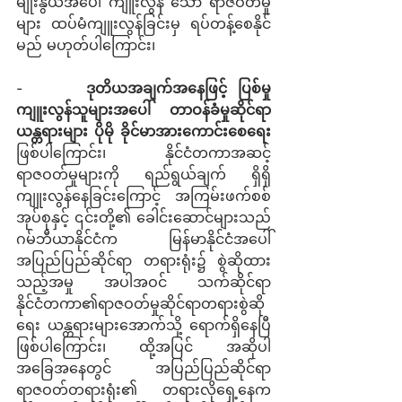
မျိုးနွယ်အပေါ် ကျူးလွန် သော ရာဇဝတ်မှု
များ ထပ်မံကျူးလွန်ခြင်းမှ ရပ်တန့်စေနိုင်
မည် မဟုတ်ပါကြောင်း၊
-      
ဒုတိယအချက်အနေဖြင့်
ပြစ်မှု
ကျူးလွန်သူများအပေါ် တာဝန်ခံမှုဆိုင်ရာ 
ယန္တရားများ ပိုမို ခိုင်မာအားကောင်းစေရေး
ဖြစ်ပါကြောင်း၊ နိုင်ငံတကာအဆင့် 
ရာဇဝတ်မှုများကို ရည်ရွယ်ချက် ရှိရှိ 
ကျူးလွန်နေခြင်းကြောင့် အကြမ်းဖက်စစ်
အုပ်စုနှင့် ၎င်းတို့၏ ခေါင်းဆောင်များသည် 
ဂမ်ဘီယာနိုင်ငံက မြန်မာနိုင်ငံအပေါ် 
အပြည်ပြည်ဆိုင်ရာ တရားရုံး၌ စွဲဆိုထား
သည့်အမှု အပါအဝင် သက်ဆိုင်ရာ
နိုင်ငံတကာ၏ရာဇဝတ်မှုဆိုင်ရာတရားစွဲဆို
ရေး ယန္တရားများအောက်သို့ ရောက်ရှိနေပြီ
ဖြစ်ပါကြောင်း၊ ထို့အပြင် အဆိုပါ
အခြေအနေတွင် အပြည်ပြည်ဆိုင်ရာ 
ရာဇဝတ်တရားရုံး၏ တရားလိုရှေ့နေက 