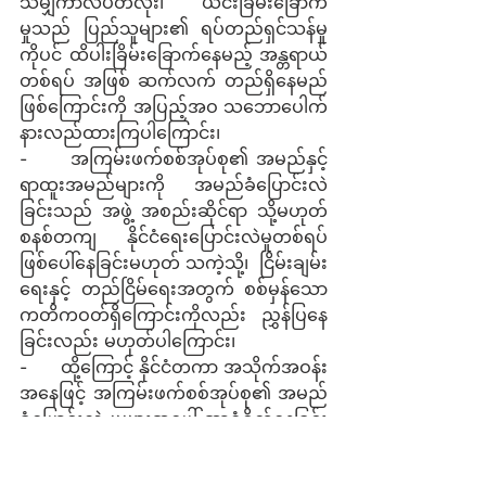
သမျှကာလပတ်လုံး၊ ယင်းခြိမ်းခြောက်
မှုသည် ပြည်သူများ၏ ရပ်တည်ရှင်သန်မှု
ကိုပင် ထိပါးခြိမ်းခြောက်နေမည့် အန္တရာယ်
တစ်ရပ် အဖြစ် ဆက်လက် တည်ရှိနေမည်
ဖြစ်ကြောင်းကို အပြည့်အဝ သဘောပေါက်
နားလည်ထားကြပါကြောင်း၊
-      အကြမ်းဖက်စစ်အုပ်စု၏ အမည်နှင့် 
ရာထူးအမည်များကို အမည်ခံပြောင်းလဲ
ခြင်းသည် အဖွဲ့ အစည်းဆိုင်ရာ သို့မဟုတ် 
စနစ်တကျ နိုင်ငံရေးပြောင်းလဲမှုတစ်ရပ် 
ဖြစ်ပေါ်နေခြင်းမဟုတ် သကဲ့သို့၊  ငြိမ်းချမ်း
ရေးနှင့် တည်ငြိမ်ရေးအတွက် စစ်မှန်သော
ကတိကဝတ်ရှိကြောင်းကိုလည်း ညွှန်ပြနေ
ခြင်းလည်း မဟုတ်ပါကြောင်း၊
-      ထို့ကြောင့် နိုင်ငံတကာ အသိုက်အဝန်း
အနေဖြင့် အကြမ်းဖက်စစ်အုပ်စု၏ အမည်
ခံပြောင်းလဲ မှုများအပေါ် အာရုံစိုက်နေခြင်း
ထက် မြန်မာပြည်သူများ၏ မျှော်မှန်းချက်
များနှင့် လိုလားချက် များကို ပိုမို