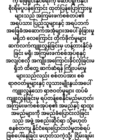
ကို ဖြေရှင်းနိုင်ရေးကို ဆောင်ရွက်နိုင်၊
စိုးရိမ်ပူပန်ကြောင်း ထုတ်ပြန်ပြောကြားမှု
များသည် အကြမ်းဖက်စစ်တပ်၏ 
အရပ်သား ပြည်သူများနှင့် အရပ်ဘက် 
အခြေခံအဆောက်အအုံများအပေါ် ခွဲခြားမှု
မရှိဘဲ လေကြောင်း တိုက်ခိုက်မှုများ 
ဆက်လက်ကျူးလွန်ခြင်းမှ ဟန့်တားနိုင်ခဲ့
ခြင်း မရှိ၊ အကြမ်းဖက်စစ်အုပ်စုနှင့် 
အလျင်စလို အကျိုးအကြောင်းခိုင်လုံခြင်းမ
ရှိဘဲ ထိတွေ့ ဆက်ဆံရန် ကြိုးပမ်းမှု
များသည်လည်း စစ်တပ်အား စစ်
ရာဇဝတ်မှုများနှင့် လူသားမျိုးနွယ်အပေါ် 
ကျူးလွန်သော ရာဇဝတ်မှုများ ထပ်မံ
ကျူးလွန်ခြင်းမှ ရပ်တန့်စေနိုင်မည်မဟုတ်၊
အကြမ်းဖက်စစ်အုပ်စု၏ အမည်နှင့် ရာထူး
အမည်များကို အမည်ခံပြောင်းလဲခြင်း
သည် အဖွဲ့ အစည်းဆိုင်ရာ သို့မဟုတ် 
စနစ်တကျ နိုင်ငံရေးပြောင်းလဲမှုတစ်ရပ် 
ဖြစ်ပေါ်နေခြင်း မဟုတ်သကဲ့သို့၊  ငြိမ်းချမ်း