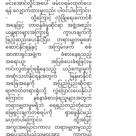
မင်းအောင်လှိုင်အပေါ် ဖမ်းဝရမ်းထုတ်ပေး
ရန် လျှောက်ထားမှုလည်း ပါဝင်ပါကြောင်း၊
-      ထို့ကြောင့် လုံခြုံရေးကောင်စီ
အနေဖြင့် တာဝန်ခံမှုဆိုင်ရာ အဖွဲ့အစည်း
ယန္တရားများအကြားရှိ ကွာဟချက်ကို 
ဖြည့်ဆည်းပေးနိုင်ပြီး၊ တရားမျှတမှုဖော်
ဆောင်နိုင်ရန်နှင့် အကြမ်းဖက် စစ်
အာဏာရှင်အဖွဲ့က ခံစားနေရသည့် 
အရေးယူ၊ အပြစ်ပေးခံရခြင်းမှ 
ကင်းလွတ်ခွင့်ရရှိနေသည့် ယဉ်ကျေးမှုကို 
အဆုံးသတ်နိုင်ရန်အတွက် မြန်မာနိုင်ငံ
အခြေအနေကို အပြည်ပြည်ဆိုင်ရာ 
ရာဇဝတ်တရားရုံးသို့ လွှဲပြောင်းပေးနိုင်ပါ
ကြောင်း၊ နစ်နာခံစားခဲ့ရသူများအတွက် 
တရားမျှတမှုမရှိဘဲ ရေရှည်တည်တံ့သော 
ဖြေရှင်းချက်တစ်ရပ်ကို ရှာဖွေနိုင်မည် 
မဟုတ်ပါကြောင်း၊ ထို့အပြင် 
အကူးအပြောင်းကာလ တရားမျှတမှုသည် 
အရပ်သားပြည်သူများအား ကာကွယ် 