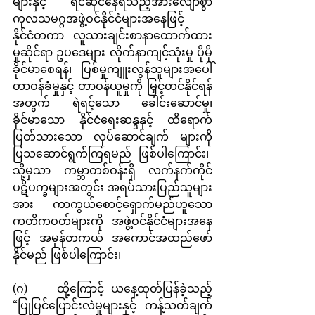
များနှင့် ရင်ဆိုင်နေရသည့်အားလျော်စွာ 
ကုလသမဂ္ဂအဖွဲ့ဝင်နိုင်ငံများအနေဖြင့် 
နိုင်ငံတကာ လူသားချင်းစာနာထောက်ထား
မှုဆိုင်ရာ ဥပဒေများ လိုက်နာကျင့်သုံးမှု ပိုမို
ခိုင်မာစေရန်၊ ပြစ်မှုကျူးလွန်သူများအပေါ် 
တာဝန်ခံမှုနှင့် တာဝန်ယူမှုကို မြှင့်တင်နိုင်ရန်
အတွက် ရဲရင့်သော ခေါင်းဆောင်မှု၊ 
ခိုင်မာသော နိုင်ငံရေးဆန္ဒနှင့် ထိရောက်
ပြတ်သားသော လုပ်ဆောင်ချက် များကို 
ပြသဆောင်ရွက်ကြရမည် ဖြစ်ပါကြောင်း၊  
သို့မှသာ ကမ္ဘာတစ်ဝန်းရှိ လက်နက်ကိုင်
ပဋိပက္ခများအတွင်း အရပ်သားပြည်သူများ
အား ကာကွယ်စောင့်ရှောက်မည်ဟူသော 
ကတိကဝတ်များကို အဖွဲ့ဝင်နိုင်ငံများအနေ
ဖြင့် အမှန်တကယ် အကောင်အထည်ဖော်
နိုင်မည် ဖြစ်ပါကြောင်း၊
(ဂ)    ထို့ကြောင့် ယနေ့ထုတ်ပြန်ခဲ့သည့် 
“ပြုပြင်ပြောင်းလဲမှုများနှင့် ကန့်သတ်ချက်