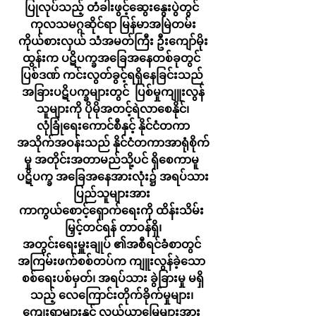
ပြုလုပ်သည့် တံခါးဖွင့်ဆွေးနွေးပွဲတွင် 
ကုလသမဂ္ဂဆိုင်ရာ မြန်မာအမြဲတမ်း
ကိုယ်စားလှယ် သံအမတ်ကြီး ဦးကျော်မိုး
ထွန်းက ပဋိပက္ခအခြေအနေတစ်ခုတွင် 
ပြစ်ဒဏ် ကင်းလွတ်ခွင့်ရရှိနေခြင်းသည် 
အခြားပဋိပက္ခများတွင်  ပြစ်မှုကျူးလွန်
သူများကို ပိုမိုအတင့်ရဲလာစေနိုင်၊
လုံခြုံရေးကောင်စီနှင့် နိုင်ငံတကာ
အသိုက်အဝန်းသည် နိုင်ငံတကာအာရုံစိုက်
မှု အတိုင်းအတာမည်သို့ပင် ရှိစေကာမူ 
ပဋိပက္ခ အခြေအနေအားလုံး၌ အရပ်သား
ပြည်သူများအား 
ကာကွယ်စောင့်ရှောက်ရေးကို ထိန်းသိမ်း 
မြှင့်တင်ရန် တာဝန်ရှိ၊
အတွင်းရေးမှူးချုပ် ၏အစီရင်ခံစာတွင် 
အကြမ်းဖက်စစ်တပ်က ကျူးလွန်ခဲ့သော 
စစ်ရေးပစ်မှတ်၊ အရပ်သား ခွဲခြားမှု မရှိ
သည့် လေကြောင်းတိုက်ခိုက်မှုများ၊ 
ကျေးရွာများနှင့် လယ်ယာမြေများအား 