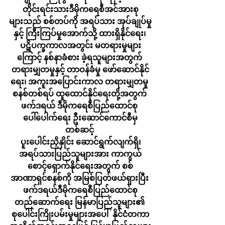
တိုင်းရင်းသားဒီမိုကရေစီအင်အားစု
များသည် စစ်တပ်ကို အရပ်သား အုပ်ချုပ်မှု
နှင့် ကြီးကြပ်မှုအောက်သို့ ထားရှိနိုင်ရေး၊ 
ပဋိပက္ခကာလအတွင်း မတရားမှုများ
ကြောင့် နစ်နာခံစား ခဲ့ရသူများအတွက် 
တရားမျှတမှုနှင့် တာဝန်ခံမှု ဖော်ဆောင်နိုင်
ရေး၊ အကူးအပြောင်းကာလ တရားမျှတမှု 
စနစ်တစ်ရပ် ထူထောင်နိုင်ရေးတို့အတွက် 
ဖက်ဒရယ် ဒီမိုကရေစီပြည်ထောင်စု 
ပေါ်ပေါက်ရေး ဦးဆောင်ကောင်စီမှ
တစ်ဆင့် 
ပူးပေါင်းညှိနှိုင်း ဆောင်ရွက်လျက်ရှိ၊
အရပ်သားပြည်သူများအား ကာကွယ်
စောင့်ရှောက်နိုင်ရေးအတွက် စစ်
အာဏာရှင်စနစ်ကို အမြစ်ပြတ်ဖယ်ရှားပြီး 
ဖက်ဒရယ်ဒီမိုကရေစီပြည်ထောင်စု
တည်ဆောက်ရေး မြန်မာပြည်သူများ၏ 
စုပေါင်းကြိုးပမ်းမှုများအပေါ်  နိုင်ငံတကာ