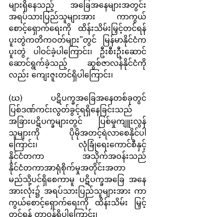
များရှိနေသည့် အခြေအနေများအတွင်း 
အရပ်သားပြည်သူများအား ကာကွယ်
စောင့်ရှောက်ရေးကို ထိန်းသိမ်းမြှင့်တင်ရန် 
ပူးတွဲကတိကဝတ်များ”တွင် မြန်မာနိုင်ငံက 
ပူးတွဲ ပါဝင်ခဲ့ပါကြောင်း၊ ဦးစီးဦးဆောင် 
ဆောင်ရွက်ခဲ့သည့် ဆွစ်ဇာလန်နိုင်ငံကို
လည်း ကျေးဇူးတင်ရှိပါကြောင်း၊
(ဃ)  ပဋိပက္ခအခြေအနေတစ်ခုတွင် 
ပြစ်ဒဏ်ကင်းလွတ်ခွင့်ရရှိနေခြင်းသည် 
အခြားပဋိပက္ခများတွင်  ပြစ်မှုကျူးလွန်
သူများကို ပိုမိုအတင့်ရဲလာစေနိုင်ပါ
ကြောင်း၊  လုံခြုံရေးကောင်စီနှင့် 
နိုင်ငံတကာ အသိုက်အဝန်းသည် 
နိုင်ငံတကာအာရုံစိုက်မှုအတိုင်းအတာ 
မည်သို့ပင်ရှိစေကာမူ ပဋိပက္ခအခြေ အနေ 
အားလုံး၌ အရပ်သားပြည်သူများအား ကာ
ကွယ်စောင့်ရှောက်ရေးကို ထိန်းသိမ်း မြှင့်
တင်ရန် တာဝန်ရှိပါကြောင်း၊