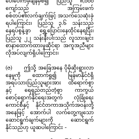
ပေါ်ပေါက်ခဲ့ချိန်မှစ၍ ပြည်သူ ၈,၀၀၀ 
ကျော်သည် အကြမ်းဖက် 
စစ်တပ်၏လက်ချက်ဖြင့် အသက်သေဆုံးခဲ့
ရပါကြောင်း၊ ပြည်သူ ၃.၆ သန်းသည် 
နေရပ်စွန့်ခွာ ရွှေ့ပြောင်းနေထိုင်နေရပြီး၊ 
ပြည်သူ ၂၂ သန်းနီးပါးသည် လူသားချင်း
စာနာထောက်ထားမှုဆိုင်ရာ အကူအညီများ 
လိုအပ်လျက်ရှိပါကြောင်း၊
(ဇ)      ဤသို့ အခြေအနေ ပိုမိုဆိုးရွားလာ
နေမှုကို ထောက်ရှု၍ မြန်မာနိုင်ငံရှိ 
အရပ်သားပြည်သူများအား ထိရောက်စွာ
နှင့် ရေရှည်တည်တံ့စွာ ကာကွယ်
စောင့်ရှောက်နိုင်ရေးအတွက် လုံခြုံရေး
ကောင်စီနှင့် နိုင်ငံတကာအသိုက်အဝန်းတို့
အနေဖြင့် အောက်ပါ လက်တွေ့ကျသော 
ဆောင်ရွက်ချက်များကို ဆောင်ရွက်
နိုင်သည်ဟု ယူဆပါကြောင်း -