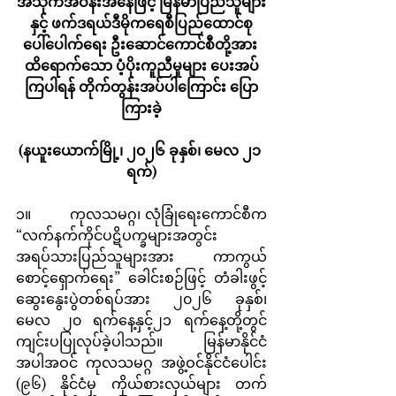
အသိုက်အဝန်းအနေဖြင့် မြန်မာပြည်သူများ
နှင့် ဖက်ဒရယ်ဒီမိုကရေစီပြည်ထောင်စု
ပေါ်ပေါက်ရေး ဦးဆောင်ကောင်စီတို့အား 
ထိရောက်သော ပံ့ပိုးကူညီမှုများ ပေးအပ်
ကြပါရန် တိုက်တွန်းအပ်ပါကြောင်း ပြော
ကြားခဲ့
(နယူးယောက်မြို့၊ ၂၀၂၆ ခုနှစ်၊ မေလ ၂၁ 
ရက်)
၁။        ကုလသမဂ္ဂ၊ လုံခြုံရေးကောင်စီက 
“လက်နက်ကိုင်ပဋိပက္ခများအတွင်း 
အရပ်သားပြည်သူများအား ကာကွယ်
စောင့်ရှောက်ရေး” ခေါင်းစဉ်ဖြင့် တံခါးဖွင့်
ဆွေးနွေးပွဲတစ်ရပ်အား ၂၀၂၆ ခုနှစ်၊ 
မေလ ၂၀ ရက်နေ့နှင့်၂၁ ရက်နေ့တို့တွင် 
ကျင်းပပြုလုပ်ခဲ့ပါသည်။ မြန်မာနိုင်ငံ
အပါအဝင် ကုလသမဂ္ဂ အဖွဲ့ဝင်နိုင်ငံပေါင်း 
(၉၆) နိုင်ငံမှ ကိုယ်စားလှယ်များ တက်