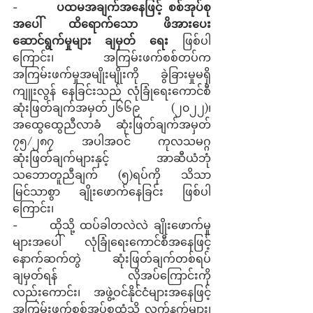
-      
ပထမအချက်အနေဖြင့်
စစ်အုပ်စု
အပေါ် ထိရောက်သော ဖိအားပေး
ဆောင်ရွက်မှုများ ချမှတ် ရေး
 ဖြစ်ပါ
ကြောင်း၊  အကြမ်းဖက်စစ်တပ်က 
အကြမ်းဖက်မှုအမျိုးမျိုးကို ခွဲခြားမှုမရှိ 
ကျူးလွန် နေခြင်းသည် လုံခြုံရေးကောင်စီ
ဆုံးဖြတ်ချက်အမှတ်၂၆၆၉ (၂၀၂၂)၊ 
အထွေထွေညီလာခံ ဆုံးဖြတ်ချက်အမှတ် 
၇၅/၂၈၇ အပါအဝင် ကုလသမဂ္ဂ
ဆုံးဖြတ်ချက်များနှင့် အာဆီယံဘုံ
သဘောတူညီချက် (၅)ရပ်ကို သိသာ
မြင်သာစွာ ချိုးဖောက်နေခြင်း ဖြစ်ပါ
ကြောင်း၊
-      ထိုသို့ ထပ်ခါတလဲလဲ ချိုးဖောက်မှု
များအပေါ် လုံခြုံရေးကောင်စီအနေဖြင့် 
နောက်ဆက်တွဲ ဆုံးဖြတ်ချက်တစ်ရပ် 
ချမှတ်ရန် လိုအပ်ကြောင်းကို
လည်းကောင်း၊ အဖွဲ့ဝင်နိုင်ငံများအနေဖြင့် 
အကြမ်းဖက်စစ်အုပ်စုထံသို့ လက်နက်များ၊ 