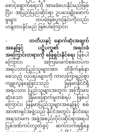
စောင့်ရှောက်ရေးကို အာမခံပေးနိုင်မည်ဖြစ်
ပြီး၊ အပြည်ပြည်ဆိုင်ရာ ဥပဒေချိုးဖောက်
မှုများ ထပ်မံဖြစ်ပွားခြင်းကိုလည်း 
ဟန့်တားနိုင်မည် ဖြစ်ပါကြောင်း၊
-      
တတိယနှင့် နောက်ဆုံးအချက်
အနေဖြင့်
ပဋိပက္ခ၏ အရင်းခံ
အကြောင်းတရားကို ဖြေရှင်းနိုင်ရေး
 ဖြစ်ပါ
ကြောင်း၊  အကြမ်းဖက်စစ်တပ်က 
အရပ်သားပြည်သူများအား ထိခိုက်နစ်နာ
စေသည့် လုပ်ရပ်များကို ကာလကြာရှည်စွာ 
ကျူးလွန်နေခြင်းသည် မြန်မာနိုင်ငံရှိ 
အရပ်သား ပြည်သူများအတွက် အကြီးမား
ဆုံးသော ခြိမ်းခြောက်မှုတစ်ရပ် ဖြစ်ပါ
ကြောင်း၊ မြန်မာပြည်သူများအနေဖြင့် စစ်
အာဏာရှင်အဖွဲ့သည် နိုင်ငံအတွင်း နိုင်ငံရေး
အရသာမက အဖွဲ့အစည်းပိုင်းဆိုင်ရာအရပါ 
ပြစ်ဒဏ်ကင်းလွတ်ခွင့် ဆက်လက်ရရှိနေ