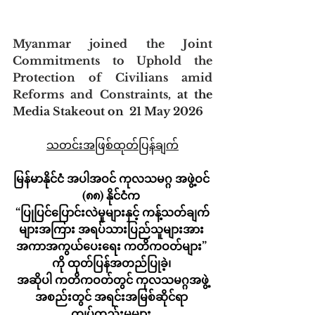
Myanmar joined the Joint 
Commitments to Uphold the 
Protection of Civilians amid 
Reforms and Constraints, 
at the 
Media Stakeout 
on 
 21 May 2026
သတင်းအဖြစ်ထုတ်ပြန်ချက်
မြန်မာနိုင်ငံ အပါအဝင် ကုလသမဂ္ဂ အဖွဲ့ဝင် 
(၈၈) နိုင်ငံက 
“ပြုပြင်ပြောင်းလဲမှုများနှင့် ကန့်သတ်ချက်
များအကြား အရပ်သားပြည်သူများအား 
အကာအကွယ်ပေးရေး ကတိကဝတ်များ” 
ကို ထုတ်ပြန်အတည်ပြုခဲ့၊ 
အဆိုပါ ကတိကဝတ်တွင် ကုလသမဂ္ဂအဖွဲ့
အစည်းတွင် အရင်းအမြစ်ဆိုင်ရာ 
ကျပ်တည်းမှုများ 