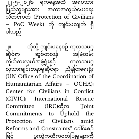
၂၂-၅-၂၀၂၆ ရက်နေ့အထိ အရပ်သား
ပြည်သူများအား အကာအကွယ်ပေးရေး 
သီတင်းပတ် (Protection of Civilians 
– PoC Week) ကို ကျင်းပလျက် ရှိ
ပါသည်။
၂။         ထိုသို့ ကျင်းပနေစဉ် ကုလသမဂ္ဂ
ဆိုင်ရာ ဆွစ်ဇာလန် အမြဲတမ်း
ကိုယ်စားလှယ်အဖွဲ့ရုံးနှင့် ကုလသမဂ္ဂ 
လူသားချင်းစာနာမှုဆိုင်ရာ ညှိနှိုင်းရေးရုံး 
(UN Office of the Coordination of 
Humanitarian Affairs – OCHA)၊ 
Center for Civilians in Conflict 
(CIVIC)၊ International Rescue 
Committee (IRC)တို့က “Joint 
Commitments to Uphold the 
Protection of Civilians amid 
Reforms and Constraints” ခေါင်းစဉ်
ဖြင့် ပူးတွဲကတိကဝတ်ပြုမှုများကို 