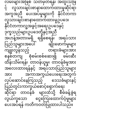
လမ်းများအဖြစ် သတ်မှတ်ရန်၊ အထူးသဖြ
င့် လူသားချင်းစာနာထောက်ထားမှုဆိုင်ရာ 
အကူအညီ ပေးအပ်မှုများကို နိုင်ငံတကာ
လူသားချင်းစာနာထောက်ထားမှုဥပဒေ၊ 
နိုင်ငံတကာလူ့အခွင့်အရေးဥပဒေနှင့် 
ဒုက္ခသည်များဥပဒေတို့နှင့်အညီ 
အဟန့်အတားမရှိ ရရှိစေရန်၊ အရပ်သား
ပြည်သူများအပေါ် ချိုးဖောက်မှုများ
ကျူးလွန်သည့် တရားခံများအား 
စနစ်တကျ စုံစမ်းစစ်ဆေး၍ ဖမ်းဆီး
ထိန်းသိမ်းရန်၊ တာဝန်ယူမှု၊ တာဝန်ခံမှုအား 
အလေးထားရန်နှင့် အရပ်သားပြည်သူများ
အား အကာအကွယ်ပေးရေးအတွက်
လုပ်ဆောင်နေကြသည့် ဒေသခံများနှင့် 
ပြည်တွင်းကာကွယ်စောင့်ရှောက်ရေး
ဆိုင်ရာ တာဝန်ခံ များထံသို့ စီမံခန့်ခွဲရ
လွယ်ကူသော ငွေကြေးထောက်ပံ့မှုများ 
ပေးအပ်ရန် ကတိကဝတ်ပြုထားပါသည်။