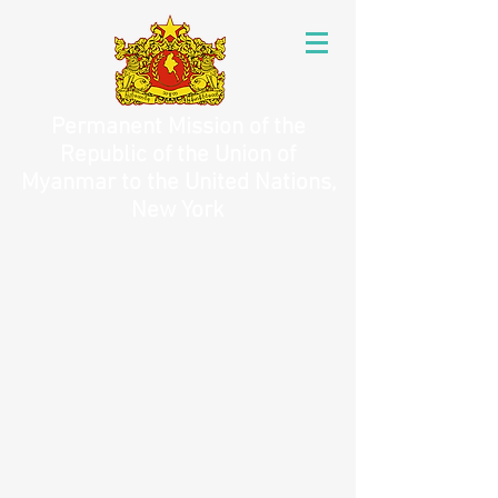
Permanent Mission of the
Republic of the Union of
Myanmar to the United Nations,
New York