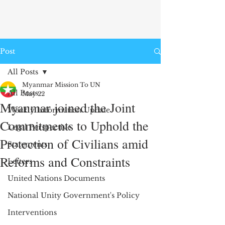
Post
All Posts
Myanmar Mission To UN
All Posts
May 22
Myanmar joined the Joint
Weekly Information Update
Commitments to Uphold the
Legal Perspective
Protection of Civilians amid
Statements
Reforms and Constraints
Letters
United Nations Documents
National Unity Government's Policy
Interventions