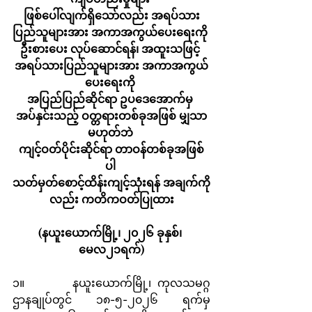
ဖြစ်ပေါ်လျက်ရှိသော်လည်း အရပ်သား
ပြည်သူများအား အကာအကွယ်ပေးရေးကို 
ဦးစားပေး လုပ်ဆောင်ရန်၊ အထူးသဖြင့် 
အရပ်သားပြည်သူများအား အကာအကွယ်
ပေးရေးကို 
အပြည်ပြည်ဆိုင်ရာ ဥပဒေအောက်မှ 
အပ်နှင်းသည့် ဝတ္တရားတစ်ခုအဖြစ် မျှသာ
မဟုတ်ဘဲ 
ကျင့်ဝတ်ပိုင်းဆိုင်ရာ တာဝန်တစ်ခုအဖြစ်
ပါ 
သတ်မှတ်စောင့်ထိန်းကျင့်သုံးရန် အချက်ကို
လည်း ကတိကဝတ်ပြုထား
(နယူးယောက်မြို့၊ ၂၀၂၆ ခုနှစ်၊ 
မေလ၂၁ရက်)
၁။        နယူးယောက်မြို့၊ ကုလသမဂ္ဂ
ဌာနချုပ်တွင် ၁၈-၅-၂၀၂၆ ရက်မှ 