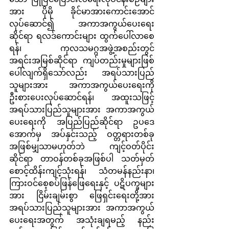
အား ပိုမို ခိုင်မာအားကောင်းအောင် 
လုပ်ဆောင်၍ အကာအကွယ်ပေးရေး
ဆိုင်ရာ ရလဒ်ကောင်းများ ထွက်ပေါ်လာစေ
ရန်၊ ကုလသမဂ္ဂအဖွဲ့အစည်းတွင် 
အရင်းအမြစ်ဆိုင်ရာ ကျပ်တည်းမှုများဖြစ်
ပေါ်လျက်ရှိသော်လည်း အရပ်သားပြည်
သူများအား အကာအကွယ်ပေးရေးကို 
ဦးစားပေးလုပ်ဆောင်ရန်၊ အထူးသဖြင့် 
အရပ်သားပြည်သူများအား အကာအကွယ်
ပေးရေးကို အပြည်ပြည်ဆိုင်ရာ ဥပဒေ
အောက်မှ အပ်နှင်းသည့် ဝတ္တရားတစ်ခု
အဖြစ်မျှသာမဟုတ်ဘဲ ကျင့်ဝတ်ပိုင်း
ဆိုင်ရာ တာဝန်တစ်ခုအဖြစ်ပါ သတ်မှတ် 
စောင့်ထိန်းကျင့်သုံးရန်၊ သံတမန်နည်းနာ၊ 
ကြားဝင်စေ့စပ်ဖြန်ဖြေရေးနှင့် ပဋိပက္ခများ
အား ငြိမ်းချမ်းစွာ ဖြေရှင်းရေးတို့အား 
အရပ်သားပြည်သူများအား အကာအကွယ်
ပေးရေးအတွက် အသုံးချရမည့် နည်း