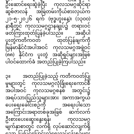
ဦးဆောင်ရေးဆွဲခဲ့ပြီး ကုလသမဂ္ဂဆိုင်ရာ 
ဆွစ်ဇာလန် အမြဲတမ်းကိုယ်စားလှယ်က 
၂၁-၅-၂၀၂၆ ရက် (ဗုဒ္ဓဟူးနေ့)၊ (၁၃၀၀) 
နာရီတွင် ကုလသမဂ္ဂဌာနချုပ်၌ တရားဝင် 
ဖတ်ကြားထုတ်ပြန်ခဲ့ပါသည်။ အဆိုပါ 
ပူးတွဲကတိကဝတ် ထုတ်ပြန်ချက်ကို 
မြန်မာနိုင်ငံအပါအဝင် ကုလသမဂ္ဂအဖွဲ့ဝင် 
(၈၈) နိုင်ငံက ပူးတွဲ အဆိုရှင်များအဖြစ် 
ပါဝင်ထောက်ခံ အတည်ပြုခဲ့ကြပါသည်။
၃။        အတည်ပြုခဲ့သည့် ကတိကဝတ်ပြု
မှုများတွင် ကုလသမဂ္ဂလုံခြုံရေးကောင်စီ
အပါအဝင် ကုလသမဂ္ဂစနစ် အတွင်း၌ 
အရပ်သားပြည်သူများအား အကာအကွယ်
ပေးရေးခေါင်းစဉ်ကို အရေးပါသော 
အကြောင်းအရာတစ်ခုအဖြစ် ဆက်လက် 
ဦးစားပေးဆွေးနွေးရန်၊ ကုလသမဂ္ဂ
မျက်နှာစာတွင် လက်ရှိ လုပ်ဆောင်လျက်ရှိ
သော ပြုပြင်ပြောင်းလဲရေးလုပ်ငန်းစဉ်များ