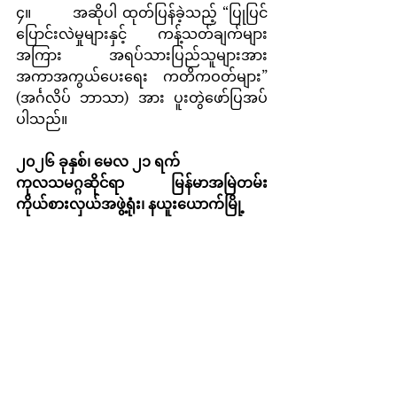
၄။        အဆိုပါ ထုတ်ပြန်ခဲ့သည့် “ပြုပြင်
ပြောင်းလဲမှုများနှင့် ကန့်သတ်ချက်များ
အကြား အရပ်သားပြည်သူများအား 
အကာအကွယ်ပေးရေး ကတိကဝတ်များ” 
(အင်္ဂလိပ် ဘာသာ) အား ပူးတွဲဖော်ပြအပ်
ပါသည်။
၂၀၂၆ ခုနှစ်၊ မေလ ၂၁ ရက်
ကုလသမဂ္ဂဆိုင်ရာ မြန်မာအမြဲတမ်း
ကိုယ်စားလှယ်အဖွဲ့ရုံး၊ နယူးယောက်မြို့