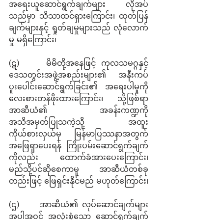
အရေးယူဆောင်ရွက်ချက်များ လိုအပ်
သည်မှာ သိသာထင်ရှားကြောင်း၊ ထုတ်ပြန်
ချက်များနှင့် ရှုတ်ချမှုများသည် လုံလောက်
မှု မရှိကြောင်း၊
(ဋ)     မိမိတို့အနေဖြင့် ကုလသမဂ္ဂနှင့် 
ဒေသတွင်းအဖွဲ့အစည်းများ၏ အနီးကပ် 
ပူးပေါင်းဆောင်ရွက်ခြင်း၏ အရေးပါမှုကို 
လေးစားတန်ဖိုးထားကြောင်း၊ သို့ဖြစ်ရာ 
အာဆီယံ၏ အခန်းကဏ္ဍကို 
အသိအမှတ်ပြုသကဲ့သို့ အထူး
ကိုယ်စားလှယ်မှ မြန်မာပြဿနာအတွက် 
အဖြေရှာပေးရန် ကြိုးပမ်းဆောင်ရွက်ချက်
ကိုလည်း ထောက်ခံအားပေးကြောင်း၊ 
မည်သို့ပင်ဆိုစေကာမူ အာဆီယံတစ်ခု
တည်းဖြင့် ဖြေရှင်းနိုင်မည် မဟုတ်ကြောင်း၊
(ဌ)     အာဆီယံ၏ လုပ်ဆောင်ချက်များ 
အပါအဝင် အလုံးစုံသော ဆောင်ရွက်ချက်