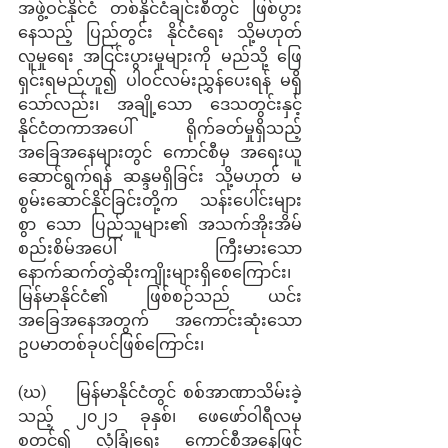
အဖွဲ့ဝင်နိုင်ငံ တစ်နိုင်ငံချင်းစီတွင် ဖြစ်ပွား
နေသည့် ပြည်တွင်း နိုင်ငံရေး သို့မဟုတ် 
လူမှုရေး အငြင်းပွားမှုများကို မည်သို့ ဖြေ
ရှင်းရမည်ဟူ၍ ပါဝင်လမ်းညွှန်ပေးရန် မရှိ
သော်လည်း၊ အချို့သော ဒေသတွင်းနှင့် 
နိုင်ငံတကာအပေါ် ရိုက်ခတ်မှုရှိသည့် 
အခြေအနေများတွင် ကောင်စီမှ အရေးယူ
ဆောင်ရွက်ရန် ဆန္ဒမရှိခြင်း သို့မဟုတ် မ
စွမ်းဆောင်နိုင်ခြင်းတို့က သန်းပေါင်းများ
စွာ သော ပြည်သူများ၏ အသက်အိုးအိမ်
စည်းစိမ်အပေါ် ကြီးမားသော
နောက်ဆက်တွဲဆိုးကျိုးများရှိစေကြောင်း၊ 
မြန်မာနိုင်ငံ၏ ဖြစ်စဉ်သည် ယင်း
အခြေအနေအတွက် အကောင်းဆုံးသော 
ဥပမာတစ်ခုပင်ဖြစ်ကြောင်း၊
(ဃ)    မြန်မာနိုင်ငံတွင် စစ်အာဏာသိမ်းခဲ့
သည့် ၂၀၂၁ ခုနှစ်၊ ဖေဖော်ဝါရီလမှ
စတင်၍ လုံခြုံရေး ကောင်စီအနေဖြင့် 