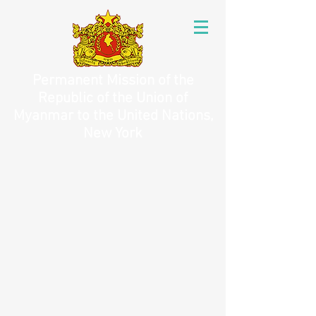
Permanent Mission of the
Republic of the Union of
Myanmar to the United Nations,
New York