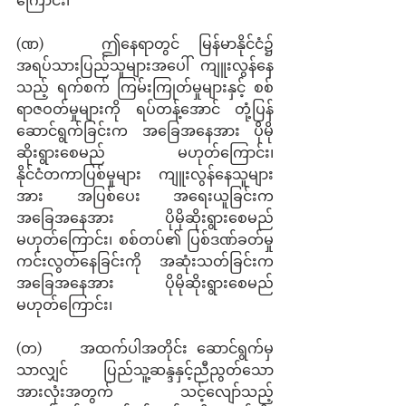
(ဏ)   ဤနေရာတွင် မြန်မာနိုင်ငံ၌ 
အရပ်သားပြည်သူများအပေါ် ကျူးလွန်နေ
သည့် ရက်စက် ကြမ်းကြုတ်မှုများနှင့် စစ်
ရာဇဝတ်မှုများကို ရပ်တန့်အောင် တုံ့ပြန်
ဆောင်ရွက်ခြင်းက အခြေအနေအား ပိုမို
ဆိုးရွားစေမည် မဟုတ်ကြောင်း၊ 
နိုင်ငံတကာပြစ်မှုများ ကျူးလွန်နေသူများ
အား အပြစ်ပေး အရေးယူခြင်းက 
အခြေအနေအား ပိုမိုဆိုးရွားစေမည် 
မဟုတ်ကြောင်း၊ စစ်တပ်၏ ပြစ်ဒဏ်ခတ်မှု 
ကင်းလွတ်နေခြင်းကို အဆုံးသတ်ခြင်းက 
အခြေအနေအား ပိုမိုဆိုးရွားစေမည် 
မဟုတ်ကြောင်း၊
(တ)    အထက်ပါအတိုင်း ဆောင်ရွက်မှ
သာလျှင် ပြည်သူ့ဆန္ဒနှင့်ညီညွတ်သော 
အားလုံးအတွက် သင့်လျော်သည့် 