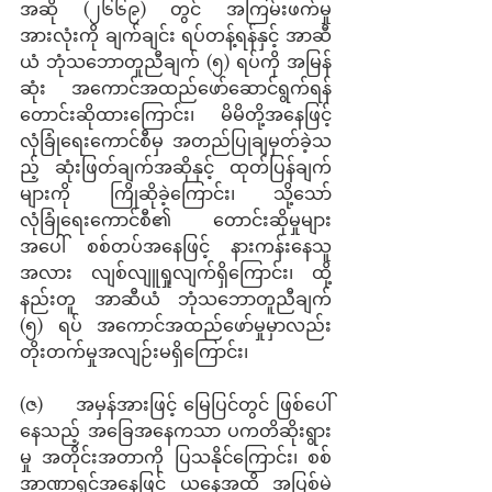
အဆို (၂၆၆၉) တွင် အကြမ်းဖက်မှု
အားလုံးကို ချက်ချင်း ရပ်တန့်ရန်နှင့် အာဆီ
ယံ ဘုံသဘောတူညီချက် (၅) ရပ်ကို အမြန်
ဆုံး အကောင်အထည်ဖော်ဆောင်ရွက်ရန် 
တောင်းဆိုထားကြောင်း၊ မိမိတို့အနေဖြင့် 
လုံခြုံရေးကောင်စီမှ အတည်ပြုချမှတ်ခဲ့သ
ည့် ဆုံးဖြတ်ချက်အဆိုနှင့် ထုတ်ပြန်ချက်
များကို ကြိုဆိုခဲ့ကြောင်း၊ သို့သော် 
လုံခြုံရေးကောင်စီ၏ တောင်းဆိုမှုများ
အပေါ် စစ်တပ်အနေဖြင့် နားကန်းနေသူ
အလား လျစ်လျူရှုလျက်ရှိကြောင်း၊ ထို့
နည်းတူ အာဆီယံ ဘုံသဘောတူညီချက် 
(၅) ရပ် အကောင်အထည်ဖော်မှုမှာလည်း 
တိုးတက်မှုအလျဉ်းမရှိကြောင်း၊
(ဇ)     အမှန်အားဖြင့် မြေပြင်တွင် ဖြစ်ပေါ်
နေသည့် အခြေအနေကသာ ပကတိဆိုးရွား
မှု အတိုင်းအတာကို ပြသနိုင်ကြောင်း၊ စစ်
အာဏာရှင်အနေဖြင့် ယနေ့အထိ အပြစ်မဲ့