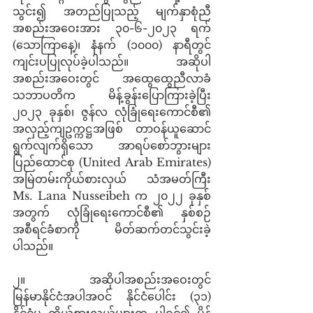
သွင်း၍ အတည်ပြုသည့် မျက်နှာစုံညီ
အစည်းအဝေးအား ၃၀-၆-၂၀၂၃ ရက် 
(သောကြာနေ့)၊ နံနက် (၁၀၀၀) နာရီတွင် 
ကျင်းပပြုလုပ်ခဲ့ပါသည်။ အဆိုပါ
အစည်းအဝေးတွင် အထွေထွေညီလာခံ 
သဘာပတိက မိန့်ခွန်းပြောကြားခဲ့ပြီး 
၂၀၂၃ ခုနှစ်၊ ဇွန်လ လုံခြုံရေးကောင်စီ၏ 
အလှည့်ကျဥက္ကဋ္ဌအဖြစ် တာဝန်ယူဆောင်
ရွက်လျက်ရှိသော အာရပ်စော်ဘွားများ
ပြည်ထောင်စု (United Arab Emirates) 
အမြဲတမ်းကိုယ်စားလှယ် သံအမတ်ကြီး 
Ms. Lana Nusseibeh က ၂၀၂၂ ခုနှစ် 
အတွက် လုံခြုံရေးကောင်စီ၏ နှစ်စဉ်
အစီရင်ခံစာကို မိတ်ဆက်တင်သွင်းခဲ့
ပါသည်။
၂။       အဆိုပါအစည်းအဝေးတွင် 
မြန်မာနိုင်ငံအပါအဝင် နိုင်ငံပေါင်း (၃၁) 
နိုင်ငံမှ ကိုယ်စားလှယ်များက ပါဝင်၍ မိန့်