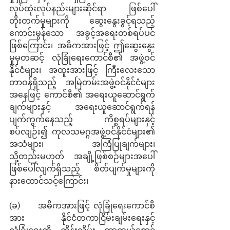
လုပ်ထုံးလုပ်နည်းများဆိုင်ရာ ဖြစ်ပေါ်
တိုးတက်မှုများကို ဆွေးနွေးခွင့်ရသည့် 
ကောင်းမွန်သော အခွင့်အရေးတစ်ရပ်ပင်
ဖြစ်ကြောင်း၊ အဓိကအားဖြင့် ဤဆွေးနွေး
မှုမှတဆင့် လုံခြုံရေးကောင်စီ၏ အဖွဲ့ဝင်
နိုင်ငံများ၊ အထူးအားဖြင့် ကြီးလေးသော 
တာဝန်ရှိသည့် အမြဲတမ်းအဖွဲ့ဝင်နိုင်ငံများ
အနေဖြင့် ကောင်စီ၏ အရေးယူဆောင်ရွက်
ချက်များနှင့် အရေးယူဆောင်ရွက်ရန် 
ပျက်ကွက်နေသည့် ကိစ္စရပ်များနှင့်
စပ်လျဉ်း၍ ကုလသမဂ္ဂအဖွဲ့ဝင်နိုင်ငံများ၏ 
အသံများ၊ အကြံပြုချက်များ၊ 
သို့တည်းမဟုတ် အချို့ဖြစ်စဉ်များအပေါ် 
ဖြစ်ပေါ်လျက်ရှိသည့် စိတ်ပျက်မှုများကို 
နားထောင်သင့်ကြောင်း၊
(ခ)     အဓိကအားဖြင့် လုံခြုံရေးကောင်စီ
အား နိုင်ငံတကာငြိမ်းချမ်းရေးနှင့် 
လုံခြုံရေးကို ထိန်းသိမ်း ကာကွယ်စောင့်