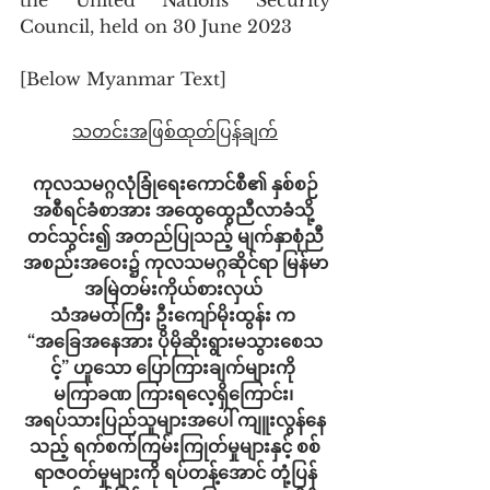
Council, held on 30 June 2023
[Below Myanmar Text]
သတင်းအဖြစ်ထုတ်ပြန်ချက်
ကုလသမဂ္ဂလုံခြုံရေးကောင်စီ၏ နှစ်စဉ်
အစီရင်ခံစာအား အထွေထွေညီလာခံသို့ 
တင်သွင်း၍ အတည်ပြုသည့် မျက်နှာစုံညီ
အစည်းအဝေး၌ ကုလသမဂ္ဂဆိုင်ရာ မြန်မာ
အမြဲတမ်းကိုယ်စားလှယ် 
သံအမတ်ကြီး ဦးကျော်မိုးထွန်း က 
“အခြေအနေအား ပိုမိုဆိုးရွားမသွားစေသ
င့်” ဟူသော ပြောကြားချက်များကို 
မကြာခဏ ကြားရလေ့ရှိကြောင်း၊ 
အရပ်သားပြည်သူများအပေါ် ကျူးလွန်နေ
သည့် ရက်စက်ကြမ်းကြုတ်မှုများနှင့် စစ်
ရာဇဝတ်မှုများကို ရပ်တန့်အောင် တုံ့ပြန်