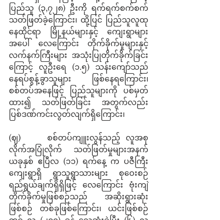
ပြည်သူ (၃,၇၂၈) ဦးကို ရက်ရက်စက်စက် 
သတ်ဖြတ်ခဲ့ကြောင်း၊ ထို့ပြင် ပြည်သူလူထု
နေထိုင်ရာ မြို့နယ်များနှင့် ကျေးရွာများ
အပေါ် လေကြောင်း တိုက်ခိုက်မှုများနှင့် 
လက်နက်ကြီးများ အသုံးပြုတိုက်ခိုက်ခြင်း
ကြောင့် လူဦးရေ (၁.၅) သန်းကျော်သည် 
နေရပ်စွန့်ခွာသူများ ဖြစ်နေရကြောင်း၊ 
စစ်တပ်အနေဖြင့် ပြည်သူများကို ပစ်မှတ်
ထား၍ သတ်ဖြတ်ခြင်း အတွက်လည်း 
ပြစ်ဒဏ်ကင်းလွတ်လျက်ရှိကြောင်း၊
(ဈ)     စစ်တပ်ကျူးလွန်သည့် လူအစု
လိုက်အပြုံလိုက် သတ်ဖြတ်မှုများအနက် 
ယခုနှစ် ဧပြီလ (၁၁) ရက်နေ့ က ပဇီကြီး
ကျေးရွာရှိ ရွာသူရွာသားများ စုဝေးစဉ် 
ရည်ရွယ်ချက်ရှိရှိဖြင့် လေကြောင်း ဗုံးကျဲ 
တိုက်ခိုက်မှုဖြစ်စဉ်သည် အဆိုးရွားဆုံး
ဖြစ်စဉ် တစ်ခုဖြစ်ကြောင်း၊ ယင်းဖြစ်စဉ်
တွင် လူ (၂၀၀) ခန့် သေဆုံးခဲ့ပြီး (၆) လ