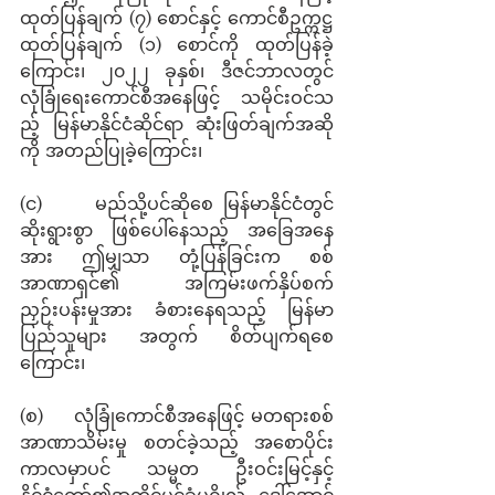
ထုတ်ပြန်ချက် (၇) စောင်နှင့် ကောင်စီဥက္ကဋ္ဌ
ထုတ်ပြန်ချက် (၁) စောင်ကို ထုတ်ပြန်ခဲ့
ကြောင်း၊ ၂၀၂၂ ခုနှစ်၊ ဒီဇင်ဘာလတွင် 
လုံခြုံရေးကောင်စီအနေဖြင့် သမိုင်းဝင်သ
ည့် မြန်မာနိုင်ငံဆိုင်ရာ ဆုံးဖြတ်ချက်အဆို
ကို အတည်ပြုခဲ့ကြောင်း၊ 
(င)     မည်သို့ပင်ဆိုစေ မြန်မာနိုင်ငံတွင် 
ဆိုးရွားစွာ ဖြစ်ပေါ်နေသည့် အခြေအနေ
အား ဤမျှသာ တုံ့ပြန်ခြင်းက စစ်
အာဏာရှင်၏ အကြမ်းဖက်နှိပ်စက်
ညှဉ်းပန်းမှုအား ခံစားနေရသည့် မြန်မာ
ပြည်သူများ အတွက် စိတ်ပျက်ရစေ
ကြောင်း၊
(စ)     လုံခြုံကောင်စီအနေဖြင့် မတရားစစ်
အာဏာသိမ်းမှု စတင်ခဲ့သည့် အစောပိုင်း
ကာလမှာပင် သမ္မတ ဦးဝင်းမြင့်နှင့် 
နိုင်ငံတော်၏အတိုင်ပင်ခံပုဂ္ဂိုလ် ဒေါ်အောင်