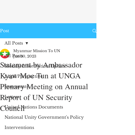
Post
All Posts
Myanmar Mission To UN
All Posts
Jun 30, 2023
Statement by Ambassador
Weekly Information Update
Kyaw Moe Tun at UNGA
Legal Perspective
Plenary Meeting on Annual
Statements
Report of UN Security
Letters
Council
United Nations Documents
National Unity Government's Policy
Interventions