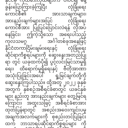
ခွန်းပြောကြားခဲ့ကြပြီး လုံခြုံရေး
ကောင်စီ၏ အားသာချက်များ၊ 
အားနည်းချက်များအပြင် လုံခြုံရေး
ကောင်စီအား ပြုပြင်ပြောင်းလဲရန် လိုအပ်
နေခြင်း၊ ဤကဲ့သို့သော အရေးပါသည့် 
ကုလသမဂ္ဂ အင်္ဂါတစ်ခုအနေဖြင့် 
နိုင်ငံတကာငြိမ်းချမ်းရေးနှင့် လုံခြုံရေး
ဆိုင်ရာကိစ္စရပ်များကို ဆွေးနွေးအတည်ပြု
ရာ တွင် ယခုထက်ပို၍ ပွင့်လင်းမြင်သာမှုရှိ
ရေး၊ ထိရောက်မှုရှိရေးနှင့် ဗီတိုအာဏာ
အသုံးပြုခြင်းအပေါ် ရှု့မြင်ချက်တို့ကို 
ဆွေးနွေးကြပါသည်။ ထို့အတူ ၂၀၂၂ ခုနှစ်
အတွက် နှစ်စဉ်အစီရင်ခံစာတွင် ယခင်နှစ်
များ နည်းတူ အားနည်းချက်များ တွေ့မြင်ရ
ကြောင်း၊ အထူးသဖြင့် အစီရင်ခံစာအား 
ထုတ်ပြန်ရာတွင် အစည်းအဝေးကျင်းပမှု 
အချက်အလက်များကို စုစည်းတင်ပြခြင်း
ထက် ဘာသာရပ်ဆိုင်ရာကိစ္စရပ်များ ကို 