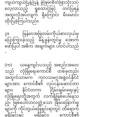
ကျယ်ကျယ်ပြန့်ပြန့် ခွဲခြမ်းစိတ်ဖြာသုံးသပ်
လေ့လာသည့် ရှုထောင့်ဖြင့် တင်ပြရန် 
အထူးလိုအပ်လျက် ရှိကြောင်း မီးမောင်း
ထိုးပြခဲ့ကြပါသည်။ 
၃။       မြန်မာအမြဲတမ်းကိုယ်စားလှယ်မှ 
ပြောကြားခဲ့သည့် မိန့်ခွန်းတွင်မူ အောက်
ဖော်ပြပါ အဓိက အချက်များ ပါဝင်ပါသည် 
- 
(က)    ယနေ့ကျင်းပသည့် အစည်းအဝေး
သည် လုံခြုံရေးကောင်စီ တစ်ခုတည်း
အတွက်သာမက ကုလသမဂ္ဂအဖွဲ့ဝင်နိုင်ငံ
များအား ကောင်စီ၏ လုပ်ငန်းဆောင်တာ
များ၊ နိုင်ငံတကာ ငြိမ်းချမ်းရေးနှင့် 
လုံခြုံရေးတို့အတွက် လက်ရှိဖြစ်ပေါ်နေသ
ည့်၊ ဖြစ်ပေါ်လာလတ္တံ့သော ခြိမ်းခြောက်မှု
များကို ကိုင်တွယ်ဖြေရှင်းရာတွင် ထိရောက်
မှုရှိခြင်းနှင့် မရှိခြင်း၊ ကောင်စီ၏ 