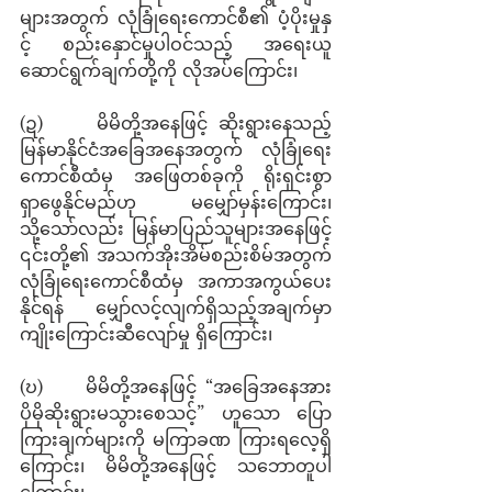
များအတွက် လုံခြုံရေးကောင်စီ၏ ပံ့ပိုးမှုနှ
င့် စည်းနှောင်မှုပါဝင်သည့် အရေးယူ
ဆောင်ရွက်ချက်တို့ကို လိုအပ်ကြောင်း၊
(ဍ)     မိမိတို့အနေဖြင့် ဆိုးရွားနေသည့် 
မြန်မာနိုင်ငံအခြေအနေအတွက် လုံခြုံရေး
ကောင်စီထံမှ အဖြေတစ်ခုကို ရိုးရှင်းစွာ 
ရှာဖွေနိုင်မည်ဟု မမျှော်မှန်းကြောင်း၊ 
သို့သော်လည်း မြန်မာပြည်သူများအနေဖြင့် 
၎င်းတို့၏ အသက်အိုးအိမ်စည်းစိမ်အတွက် 
လုံခြုံရေးကောင်စီထံမှ အကာအကွယ်ပေး
နိုင်ရန် မျှော်လင့်လျက်ရှိသည့်အချက်မှာ 
ကျိုးကြောင်းဆီလျော်မှု ရှိကြောင်း၊ 
(ဎ)     မိမိတို့အနေဖြင့် “အခြေအနေအား 
ပိုမိုဆိုးရွားမသွားစေသင့်” ဟူသော ပြော
ကြားချက်များကို မကြာခဏ ကြားရလေ့ရှိ
ကြောင်း၊ မိမိတို့အနေဖြင့် သဘောတူပါ
ကြောင်း၊ 