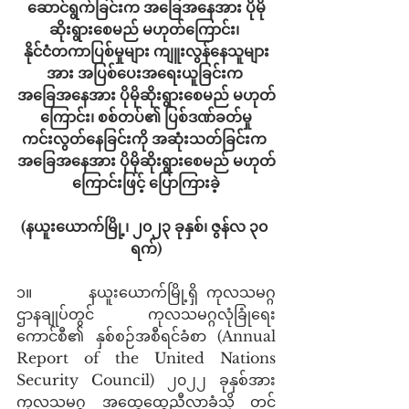
ဆောင်ရွက်ခြင်းက အခြေအနေအား ပိုမို
ဆိုးရွားစေမည် မဟုတ်ကြောင်း၊ 
နိုင်ငံတကာပြစ်မှုများ ကျူးလွန်နေသူများ
အား အပြစ်ပေးအရေးယူခြင်းက 
အခြေအနေအား ပိုမိုဆိုးရွားစေမည် မဟုတ်
ကြောင်း၊ စစ်တပ်၏ ပြစ်ဒဏ်ခတ်မှု
ကင်းလွတ်နေခြင်းကို အဆုံးသတ်ခြင်းက 
အခြေအနေအား ပိုမိုဆိုးရွားစေမည် မဟုတ်
ကြောင်းဖြင့် ပြောကြားခဲ့
(နယူးယောက်မြို့၊ ၂၀၂၃ ခုနှစ်၊ ဇွန်လ ၃၀ 
ရက်)
၁။       နယူးယောက်မြို့ရှိ ကုလသမဂ္ဂ
ဌာနချုပ်တွင် ကုလသမဂ္ဂလုံခြုံရေး
ကောင်စီ၏ နှစ်စဉ်အစီရင်ခံစာ (Annual 
Report of the United Nations 
Security Council) ၂၀၂၂ ခုနှစ်အား 
ကုလသမဂ္ဂ အထွေထွေညီလာခံသို့ တင်