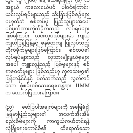
အရွယ် ကလေးငယ်ပင် ပါဝင်ကြောင်း၊ 
ယင်းလုပ်ရပ်များသည် သီးခြားဖြစ်စဉ်များ 
မဟုတ်ဘဲ စစ်တပ်မှ ပြည်သူများအပေါ် 
ပစ်မှတ်ထားတိုက်ခိုက်သည့် လုပ်ရပ်များ 
ဖြစ်ကြောင်း၊ ယင်းလုပ်ရပ်များမှာ ကျယ်
ကျယ်ပြန့်ပြန့်နှင့် စနစ်တကျ ပြုလုပ်သည့် 
တိုက်ခိုက်မှုများဖြစ်ကြောင်း၊ စစ်တပ်၏ 
လုပ်ရပ်များသည် လူသားမျိုးနွယ်စုများ
အပေါ် ကျူးလွန်သည့် ပြစ်မှုများနှင့် စစ်
ရာဇဝတ်မှုများ ဖြစ်သည်ဟု ကုလသမဂ္ဂ၏ 
မြန်မာနိုင်ငံနှင့် ပတ်သက်သည့် လွတ်လပ်
သော စုံစမ်းစစ်ဆေးရေးယန္တရား IIMM 
က ထောက်ပြထားကြောင်း၊
(ည)    ဖော်ပြပါအချက်များကို အခြေခံ၍ 
မြန်မာပြည်သူများ၏ အသက်အိုးအိမ်
စည်းစိမ်များကို ကာကွယ်ကယ်တင်ရန် 
လုံခြုံရေးကောင်စီ၏ ထိရောက်သော 