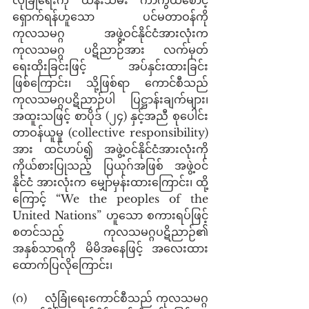
ရှောက်ရန်ဟူသော ပင်မတာဝန်ကို 
ကုလသမဂ္ဂ အဖွဲ့ဝင်နိုင်ငံအားလုံးက 
ကုလသမဂ္ဂ ပဋိညာဉ်အား လက်မှတ်
ရေးထိုးခြင်းဖြင့် အပ်နှင်းထားခြင်း
ဖြစ်ကြောင်း၊ သို့ဖြစ်ရာ ကောင်စီသည် 
ကုလသမဂ္ဂပဋိညာဉ်ပါ ပြဋ္ဌာန်းချက်များ၊ 
အထူးသဖြင့် စာပိုဒ် (၂၄) နှင့်အညီ စုပေါင်း
တာဝန်ယူမှု (collective responsibility) 
အား ထင်ဟပ်၍ အဖွဲ့ဝင်နိုင်ငံအားလုံးကို 
ကိုယ်စားပြုသည့် ပြယုဂ်အဖြစ် အဖွဲ့ဝင်
နိုင်ငံ အားလုံးက မျှော်မှန်းထားကြောင်း၊ ထို့
ကြောင့် “We the peoples of the 
United Nations” ဟူသော စကားရပ်ဖြင့် 
စတင်သည့် ကုလသမဂ္ဂပဋိညာဉ်၏ 
အနှစ်သာရကို မိမိအနေဖြင့် အလေးထား
ထောက်ပြလိုကြောင်း၊
(ဂ)     လုံခြုံရေးကောင်စီသည် ကုလသမဂ္ဂ 