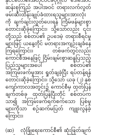
ဆန်းစုကြည် အပါအဝင် တရားလက်လွတ် 
ဖမ်းဆီးထိန်းချုပ်ခံထားရသူများအားလုံး
ကို ချက်ချင်းလွှတ်ပေးရန် ကြိမ်ဖန်များစွာ 
တောင်းဆိုခဲ့ကြောင်း၊ သို့သော်လည်း ၎င်း
တို့သည် စစ်တပ်၏ ဥပဒေမဲ့ တရားစီရင်မှု
များဖြင့် ယနေ့တိုင် မတရားအကျဉ်းချခံနေ
ကြရကြောင်း၊ တစ်ဖက်တွင်လည်း 
ကောင်စီအနေဖြင့် ငြိမ်းချမ်းစွာဆန္ဒပြသည့် 
ပြည်သူများအပေါ် စစ်တပ်၏ 
အကြမ်းဖက်မှုအား ရှုတ်ချခဲ့ပြီး ရပ်တန့်ရန် 
တောင်းဆိုခဲ့ကြောင်း၊ သို့သော် ယခု (၂) နှစ် 
ကျော်ကာလအတွင်း၌ ကောင်စီမှ ထုတ်ပြန်
ချက်တစ်ခု ထုတ်ပြန်ပြီးတိုင် စစ်တပ်က 
သာ၍ အကြမ်းဖက်ရက်စက်သော ပြစ်မှု
များကိုသာ စဉ်ဆက်မပြတ် ကျူးလွန်ခဲ့
ကြောင်း၊
(ဆ)    လုံခြုံရေးကောင်စီ၏ ဆုံးဖြတ်ချက်