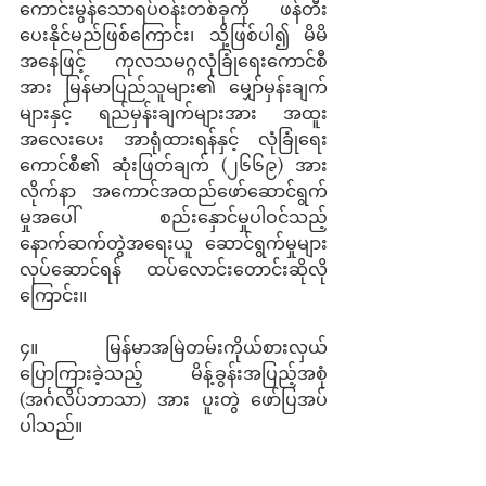
ကောင်းမွန်သောရပ်ဝန်းတစ်ခုကို ဖန်တီး
ပေးနိုင်မည်ဖြစ်ကြောင်း၊ သို့ဖြစ်ပါ၍ မိမိ
အနေဖြင့် ကုလသမဂ္ဂလုံခြုံရေးကောင်စီ
အား မြန်မာပြည်သူများ၏ မျှော်မှန်းချက်
များနှင့် ရည်မှန်းချက်များအား အထူး
အလေးပေး အာရုံထားရန်နှင့် လုံခြုံရေး
ကောင်စီ၏ ဆုံးဖြတ်ချက် (၂၆၆၉) အား 
လိုက်နာ အကောင်အထည်ဖော်ဆောင်ရွက်
မှုအပေါ် စည်းနှောင်မှုပါဝင်သည့် 
နောက်ဆက်တွဲအရေးယူ ဆောင်ရွက်မှုများ 
လုပ်ဆောင်ရန် ထပ်လောင်းတောင်းဆိုလို
ကြောင်း။
၄။       မြန်မာအမြဲတမ်းကိုယ်စားလှယ်
ပြောကြားခဲ့သည့် မိန့်ခွန်းအပြည့်အစုံ 
(အင်္ဂလိပ်ဘာသာ) အား ပူးတွဲ ဖော်ပြအပ်
ပါသည်။